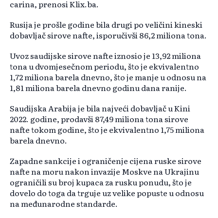
carina, prenosi Klix.ba.
Rusija je prošle godine bila drugi po veličini kineski
dobavljač sirove nafte, isporučivši 86,2 miliona tona.
Uvoz saudijske sirove nafte iznosio je 13,92 miliona
tona u dvomjesečnom periodu, što je ekvivalentno
1,72 miliona barela dnevno, što je manje u odnosu na
1,81 miliona barela dnevno godinu dana ranije.
Saudijska Arabija je bila najveći dobavljač u Kini
2022. godine, prodavši 87,49 miliona tona sirove
nafte tokom godine, što je ekvivalentno 1,75 miliona
barela dnevno.
Zapadne sankcije i ograničenje cijena ruske sirove
nafte na moru nakon invazije Moskve na Ukrajinu
ograničili su broj kupaca za rusku ponudu, što je
dovelo do toga da trguje uz velike popuste u odnosu
na međunarodne standarde.