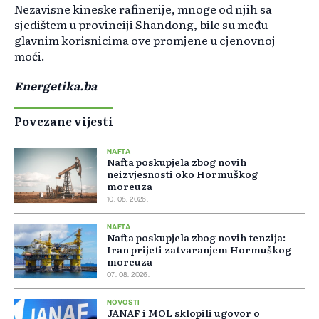
Nezavisne kineske rafinerije, mnoge od njih sa
sjedištem u provinciji Shandong, bile su među
glavnim korisnicima ove promjene u cjenovnoj
moći.
Energetika.ba
Povezane vijesti
NAFTA
Nafta poskupjela zbog novih
neizvjesnosti oko Hormuškog
moreuza
10. 08. 2026.
NAFTA
Nafta poskupjela zbog novih tenzija:
Iran prijeti zatvaranjem Hormuškog
moreuza
07. 08. 2026.
NOVOSTI
JANAF i MOL sklopili ugovor o