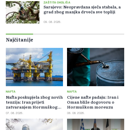
ZAŠTITA OKOLIŠA
Sarajevo: Neopravdana sječa stabala, a
grad zbog manjka drveća sve topliji
09. 08. 2026.
Najčitanije
NAFTA
NAFTA
Nafta poskupjela zbog novih
Cijene nafte padaju: Iran i
tenzija: Iran prijeti
Oman bliže dogovoru o
zatvaranjem Hormuškog
Hormuškom moreuzu
moreuza
07. 08. 2026.
06. 08. 2026.