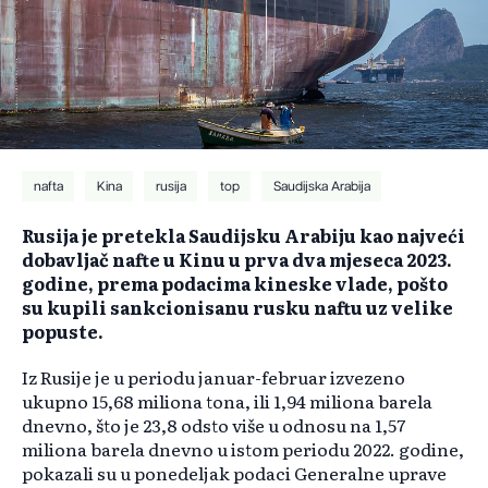
nafta
Kina
rusija
top
Saudijska Arabija
Rusija je pretekla Saudijsku Arabiju kao najveći
dobavljač nafte u Kinu u prva dva mjeseca 2023.
godine, prema podacima kineske vlade, pošto
su kupili sankcionisanu rusku naftu uz velike
popuste.
Iz Rusije je u periodu januar-februar izvezeno
ukupno 15,68 miliona tona, ili 1,94 miliona barela
dnevno, što je 23,8 odsto više u odnosu na 1,57
miliona barela dnevno u istom periodu 2022. godine,
pokazali su u ponedeljak podaci Generalne uprave