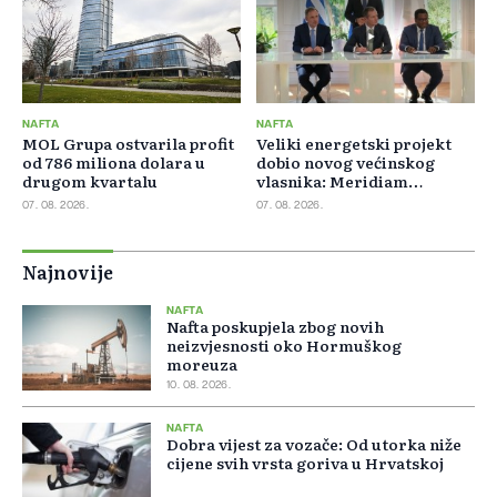
NAFTA
NAFTA
MOL Grupa ostvarila profit
Veliki energetski projekt
od 786 miliona dolara u
dobio novog većinskog
drugom kvartalu
vlasnika: Meridiam
preuzeo 66 posto GSI-ja
07. 08. 2026.
07. 08. 2026.
Najnovije
NAFTA
Nafta poskupjela zbog novih
neizvjesnosti oko Hormuškog
moreuza
10. 08. 2026.
NAFTA
Dobra vijest za vozače: Od utorka niže
cijene svih vrsta goriva u Hrvatskoj