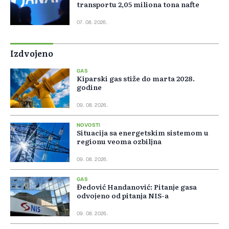
transportu 2,05 miliona tona nafte
07. 08. 2026.
Izdvojeno
GAS
Kiparski gas stiže do marta 2028.
godine
09. 08. 2026.
NOVOSTI
Situacija sa energetskim sistemom u
regionu veoma ozbiljna
09. 08. 2026.
GAS
Đedović Handanović: Pitanje gasa
odvojeno od pitanja NIS-a
09. 08. 2026.