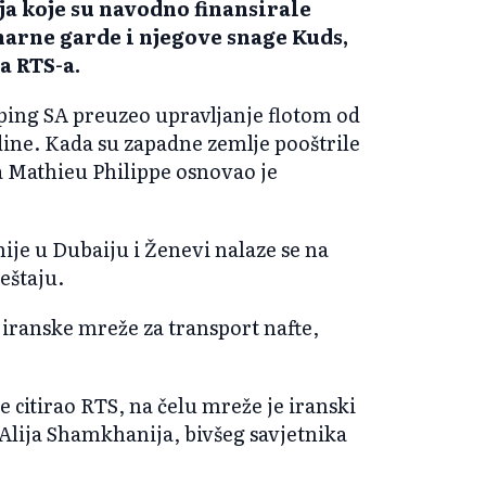
ja koje su navodno finansirale
arne garde i njegove snage Kuds,
a RTS-a.
ipping SA preuzeo upravljanje flotom od
dine. Kada su zapadne zemlje pooštrile
la Mathieu Philippe osnovao je
ije u Dubaiju i Ženevi nalaze se na
ještaju.
ranske mreže za transport nafte,
citirao RTS, na čelu mreže je iranski
Alija Shamkhanija, bivšeg savjetnika