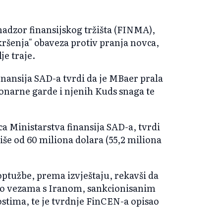
.
adzor finansijskog tržišta (FINMA),
 kršenja" obaveza protiv pranja novca,
je traje.
finansija SAD-a tvrdi da je MBaer prala
onarne garde i njenih Kuds snaga te
ca Ministarstva finansija SAD-a, tvrdi
iše od 60 miliona dolara (55,2 miliona
optužbe, prema izvještaju, rekavši da
a o vezama s Iranom, sankcionisanim
ostima, te je tvrdnje FinCEN-a opisao