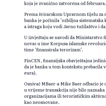
koja je zvanično zatvorena od februara
Prema švicarskom Upravnom tijelu za n
banka je počinila "ozbiljna sistematska
a istraga koju vodi Javno tužilaštvo i dal
U izvještaju se navodi da Ministarstvo 
novac u ime Korpusa islamske revoluci
time "finansirala terorizam".
FinCEN, finansijska obavještajna jedini
da je banka u tom kontekstu prebacila v
eura).
Osnivač MBaer-a Mike Baer ​​odbacio je 
u vrijeme transakcija nije bilo naznak
organizacijama ili terorističkim aktivn
kao neosnovane.