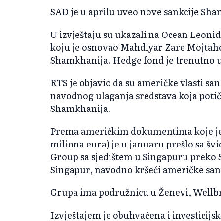
SAD je u aprilu uveo nove sankcije Sh
U izvještaju su ukazali na Ocean Leoni
koju je osnovao Mahdiyar Zare Mojtahe
Shamkhanija. Hedge fond je trenutno u l
RTS je objavio da su američke vlasti sa
navodnog ulaganja sredstava koja potič
Shamkhanija.
Prema američkim dokumentima koje je ci
miliona eura) je u januaru prešlo sa šv
Group sa sjedištem u Singapuru preko 
Singapur, navodno kršeći američke sank
Grupa ima podružnicu u Ženevi, Wellb
Izvještajem je obuhvaćena i investicijs