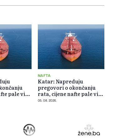
NAFTA
duju
Katar: Napreduju
okončanju
pregovori o okončanju
fte pale više
rata, cijene nafte pale više
od 5 posto
05. 08. 2026.