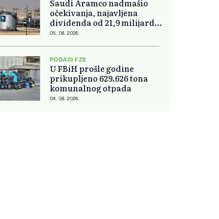
Saudi Aramco nadmašio
očekivanja, najavljena
dividenda od 21,9 milijardi
dolara
05. 08. 2026.
PODACI FZS
U FBiH prošle godine
prikupljeno 629.626 tona
komunalnog otpada
04. 08. 2026.