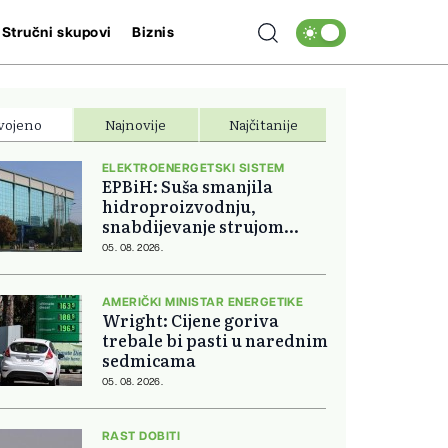
Stručni skupovi
Biznis
vojeno
Najnovije
Najčitanije
ELEKTROENERGETSKI SISTEM
EPBiH: Suša smanjila
hidroproizvodnju,
snabdijevanje strujom
ostaje stabilno
05. 08. 2026.
AMERIČKI MINISTAR ENERGETIKE
Wright: Cijene goriva
trebale bi pasti u narednim
sedmicama
05. 08. 2026.
RAST DOBITI