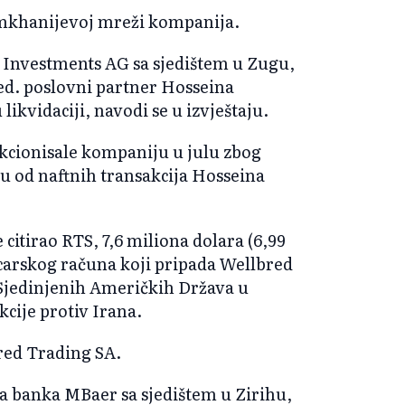
amkhanijevoj mreži kompanija.
d Investments AG sa sjedištem u Zugu,
d. poslovni partner Hosseina
ikvidaciji, navodi se u izvještaju.
nkcionisale kompaniju u julu zbog
u od naftnih transakcija Hosseina
tirao RTS, 7,6 miliona dolara (6,99
icarskog računa koji pripada Wellbred
Sjedinjenih Američkih Država u
cije protiv Irana.
red Trading SA.
ka banka MBaer sa sjedištem u Zirihu,