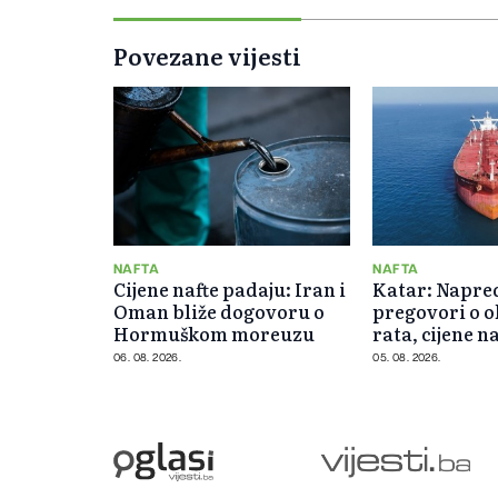
Povezane vijesti
NAFTA
NAFTA
Cijene nafte padaju: Iran i
Katar: Napre
Oman bliže dogovoru o
pregovori o 
Hormuškom moreuzu
rata, cijene na
od 5 posto
06. 08. 2026.
05. 08. 2026.