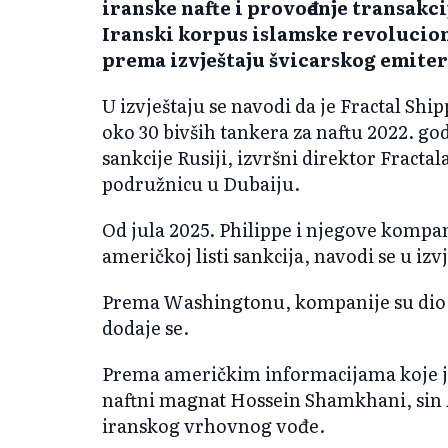
iranske nafte i provođenje transakci
Iranski korpus islamske revolucion
prema izvještaju švicarskog emiter
U izvještaju se navodi da je Fractal Sh
oko 30 bivših tankera za naftu 2022. go
sankcije Rusiji, izvršni direktor Fracta
podružnicu u Dubaiju.
Od jula 2025. Philippe i njegove kompan
američkoj listi sankcija, navodi se u izv
Prema Washingtonu, kompanije su dio i
dodaje se.
Prema američkim informacijama koje je 
naftni magnat Hossein Shamkhani, sin 
iranskog vrhovnog vođe.