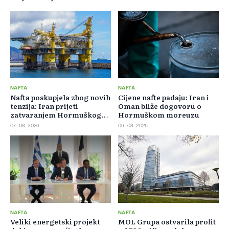
NAFTA
NAFTA
Nafta poskupjela zbog novih
Cijene nafte padaju: Iran i
tenzija: Iran prijeti
Oman bliže dogovoru o
zatvaranjem Hormuškog
Hormuškom moreuzu
moreuza
07. 08. 2026.
06. 08. 2026.
NAFTA
NAFTA
Veliki energetski projekt
MOL Grupa ostvarila profit