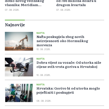
dobio novog većinskog
od 786 miliona dolara u
vlasnika: Meridiam
drugom kvartalu
preuzeo 66 posto GSI-ja
07. 08. 2026.
07. 08. 2026.
Najnovije
NAFTA
Nafta poskupjela zbog novih
neizvjesnosti oko Hormuškog
moreuza
10. 08. 2026.
NAFTA
Dobra vijest za vozače: Od utorka niže
cijene svih vrsta goriva u Hrvatskoj
10. 08. 2026.
NAFTA
Hrvatska: Gorivo bi od utorka moglo
pojeftiniti i poskupjeti
08. 08. 2026.