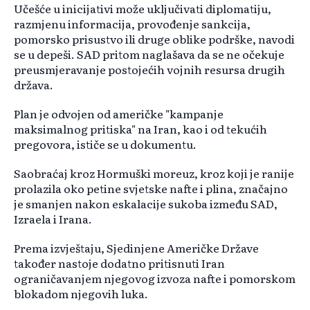
Učešće u inicijativi može uključivati diplomatiju,
razmjenu informacija, provođenje sankcija,
pomorsko prisustvo ili druge oblike podrške, navodi
se u depeši. SAD pritom naglašava da se ne očekuje
preusmjeravanje postojećih vojnih resursa drugih
država.
Plan je odvojen od američke "kampanje
maksimalnog pritiska" na Iran, kao i od tekućih
pregovora, ističe se u dokumentu.
Saobraćaj kroz Hormuški moreuz, kroz koji je ranije
prolazila oko petine svjetske nafte i plina, značajno
je smanjen nakon eskalacije sukoba između SAD,
Izraela i Irana.
Prema izvještaju, Sjedinjene Američke Države
također nastoje dodatno pritisnuti Iran
ograničavanjem njegovog izvoza nafte i pomorskom
blokadom njegovih luka.