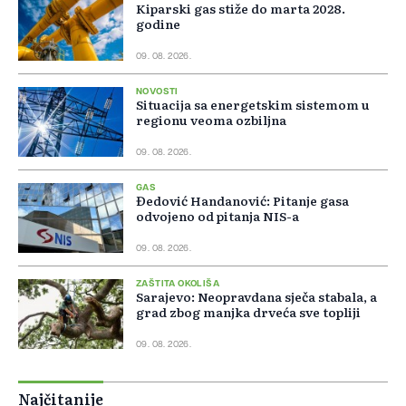
Kiparski gas stiže do marta 2028.
godine
09. 08. 2026.
NOVOSTI
Situacija sa energetskim sistemom u
regionu veoma ozbiljna
09. 08. 2026.
GAS
Đedović Handanović: Pitanje gasa
odvojeno od pitanja NIS-a
09. 08. 2026.
ZAŠTITA OKOLIŠA
Sarajevo: Neopravdana sječa stabala, a
grad zbog manjka drveća sve topliji
09. 08. 2026.
Najčitanije