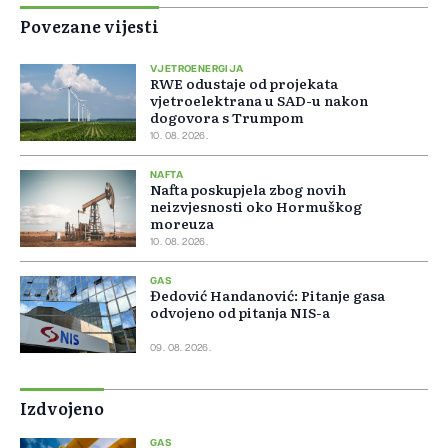
Povezane vijesti
VJETROENERGIJA
RWE odustaje od projekata
vjetroelektrana u SAD-u nakon
dogovora s Trumpom
10. 08. 2026.
NAFTA
Nafta poskupjela zbog novih
neizvjesnosti oko Hormuškog
moreuza
10. 08. 2026.
GAS
Đedović Handanović: Pitanje gasa
odvojeno od pitanja NIS-a
09. 08. 2026.
Izdvojeno
GAS