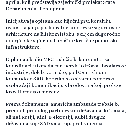
aprila, koji predstavlja zajednički projekat State
Departmenta i Pentagona.
Inicijativa je opisana kao ključni prvi korak ka
uspostavljanju poslijeratne pomorske sigurnosne
arhitekture na Bliskom istoku, s ciljem dugoročne
energetske sigurnosti i zaštite kritične pomorske
infrastrukture.
Diplomatski dio MFC-a služio bi kao centar za
koordinaciju između partnerskih država i brodarske
industrije, dok bi vojni dio, pod Centralnom
komandom SAD, koordinisao stvarni pomorski
saobraćaj i komunikaciju s brodovima koji prolaze
kroz Hormuški moreuz.
Prema dokumentu, američke ambasade trebale bi
prenijeti prijedlog partnerskim državama do 1. maja,
ali ne i Rusiji, Kini, Bjelorusiji, Kubi i drugim
državama koje SAD smatraju protivnicima.