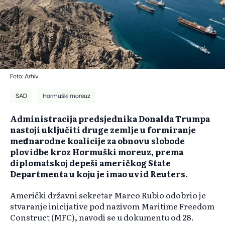
Foto: Arhiv
SAD
Hormuški moreuz
Administracija predsjednika Donalda Trumpa
nastoji uključiti druge zemlje u formiranje
međunarodne koalicije za obnovu slobode
plovidbe kroz Hormuški moreuz, prema
diplomatskoj depeši američkog State
Departmenta u koju je imao uvid Reuters.
Američki državni sekretar Marco Rubio odobrio je
stvaranje inicijative pod nazivom Maritime Freedom
Construct (MFC), navodi se u dokumentu od 28.