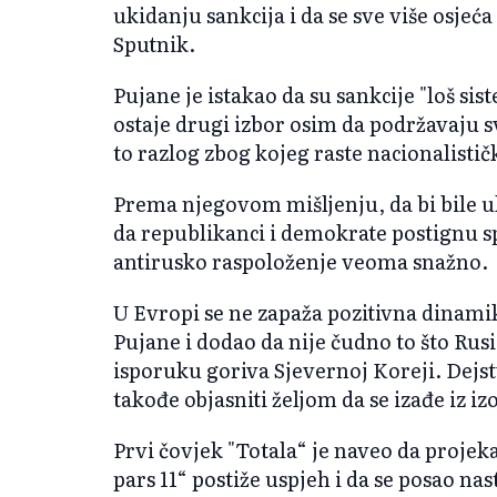
ukidanju sankcija i da se sve više osjeć
Sputnik.
Pujane je istakao da su sankcije "loš si
ostaje drugi izbor osim da podržavaju 
to razlog zbog kojeg raste nacionalistič
Prema njegovom mišljenju, da bi bile u
da republikanci i demokrate postignu 
antirusko raspoloženje veoma snažno.
U Evropi se ne zapaža pozitivna dinamik
Pujane i dodao da nije čudno to što Rus
isporuku goriva Sjevernoj Koreji. Dejstv
takođe objasniti željom da se izađe iz izo
Prvi čovjek "Totala“ je naveo da proje
pars 11“ postiže uspjeh i da se posao nast