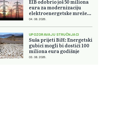
EIB odobrio još 50 miliona
eura za modernizaciju
elektroenergetske mreže
Slovačke
04. 08. 2026.
UPOZORAVAJU STRUČNJACI
Suša prijeti BiH: Energetski
gubici mogli bi dostići 100
miliona eura godišnje
03. 08. 2026.