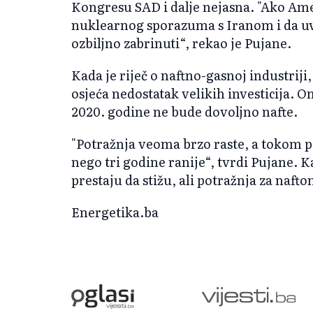
Kongresu SAD i dalje nejasna. "Ako Ame
nuklearnog sporazuma s Iranom i da uve
ozbiljno zabrinuti“, rekao je Pujane.
Kada je riječ o naftno-gasnoj industrij
osjeća nedostatak velikih investicija. 
2020. godine ne bude dovoljno nafte.
"Potražnja veoma brzo raste, a tokom po
nego tri godine ranije“, tvrdi Pujane. Ka
prestaju da stižu, ali potražnja za nafto
Energetika.ba