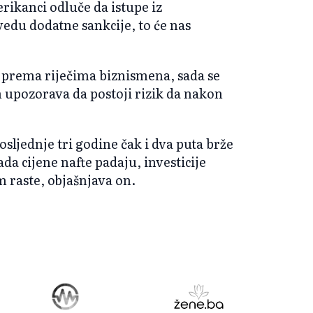
rikanci odluče da istupe iz
du dodatne sankcije, to će nas
i, prema riječima biznismena, sada se
On upozorava da postoji rizik da nakon
sljednje tri godine čak i dva puta brže
da cijene nafte padaju, investicije
m raste, objašnjava on.