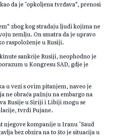
a kao da je "opkoljena tvrđava“, prenosi
stem“ zbog kog stradaju ljudi kojima ne
svoju zemlju. On smatra da je upravo
ko raspoloženje u Rusiji.
kinute sankcije Rusiji, neophodno je
sporazum u Kongresu SAD, gdje je
a u vezi s ovim pitanjem, naveo je
ija ne obraća pažnju na embargo na
a Rusije u Siriji i Libiji mogu se
lacije, tvrdi Pujane.
kat njegove kompanije u Iranu "Saud
avlja bez obzira na to što je situacija u