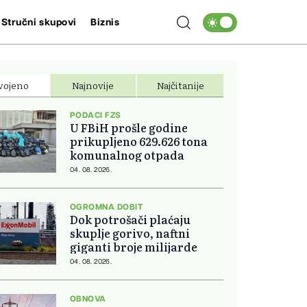
Stručni skupovi
Biznis
vojeno
Najnovije
Najčitanije
PODACI FZS
U FBiH prošle godine
prikupljeno 629.626 tona
komunalnog otpada
04. 08. 2026.
OGROMNA DOBIT
Dok potrošači plaćaju
skuplje gorivo, naftni
giganti broje milijarde
04. 08. 2026.
OBNOVA