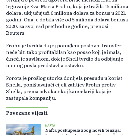
trgovanje Eva-Maria Frohn, koja je tražila 15 miliona
dolara, uključujući 6 miliona dolara za bonus u 2021.
godini. Ona je dobila više od 5 miliona dolara bonusa
2020. za svoj rad prethodne godine, prenosi
Reuters.
Frohn je tvrdila da joj ponuđeni poslovni transfer
neće biti tako profitabilan kao posao koji je imala,
čineći je suvišnom, dok je Shell tvrdio da odbijanje
njenog posla predstavlja ostavku.
Porota je prošlog utorka donijela presudu u korist
Shella, poništavajući cijeli zahtjev Frohn protiv
Shella, prema advokatskoj kancelariji koja je
zastupala kompaniju.
Povezane vijesti
NAFTA
Nafta poskupjela zbog novih tenzija: