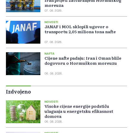
Iran prijeti zatvaranjem Hormuškog
moreuza
07. 08. 2026.
NOVOSTI
JANAF i MOL sklopili ugovor o
transportu 2,05 miliona tona nafte
07. 08. 2026.
NAFTA
Cijene nafte padaju: Iran i Oman bliže
dogovoru o Hormuškom moreuzu
06. 08. 2026.
Izdvojeno
NOVOSTI
Visoke cijene energije podstiču
ulaganja u energetsku efikasnost
domova
06. 08. 2026.