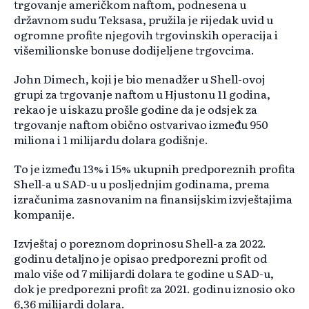
trgovanje američkom naftom, podnesena u
državnom sudu Teksasa, pružila je rijedak uvid u
ogromne profite njegovih trgovinskih operacija i
višemilionske bonuse dodijeljene trgovcima.
John Dimech, koji je bio menadžer u Shell-ovoj
grupi za trgovanje naftom u Hjustonu 11 godina,
rekao je u iskazu prošle godine da je odsjek za
trgovanje naftom obično ostvarivao između 950
miliona i 1 milijardu dolara godišnje.
To je između 13% i 15% ukupnih predporeznih profita
Shell-a u SAD-u u posljednjim godinama, prema
izračunima zasnovanim na finansijskim izvještajima
kompanije.
Izvještaj o poreznom doprinosu Shell-a za 2022.
godinu detaljno je opisao predporezni profit od
malo više od 7 milijardi dolara te godine u SAD-u,
dok je predporezni profit za 2021. godinu iznosio oko
6,36 milijardi dolara.