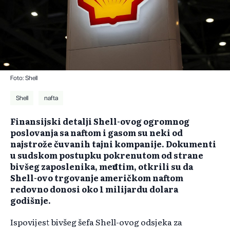
Foto: Shell
Shell
nafta
Finansijski detalji Shell-ovog ogromnog
poslovanja sa naftom i gasom su neki od
najstrože čuvanih tajni kompanije. Dokumenti
u sudskom postupku pokrenutom od strane
bivšeg zaposlenika, međutim, otkrili su da
Shell-ovo trgovanje američkom naftom
redovno donosi oko 1 milijardu dolara
godišnje.
Ispovijest bivšeg šefa Shell-ovog odsjeka za