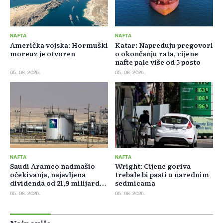
NAFTA
NAFTA
Američka vojska: Hormuški
Katar: Napreduju pregovori
moreuz je otvoren
o okončanju rata, cijene
nafte pale više od 5 posto
05. 08. 2026.
05. 08. 2026.
NAFTA
NAFTA
Saudi Aramco nadmašio
Wright: Cijene goriva
očekivanja, najavljena
trebale bi pasti u narednim
dividenda od 21,9 milijardi
sedmicama
dolara
05. 08. 2026.
05. 08. 2026.