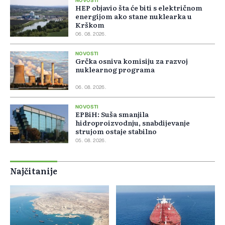
NOVOSTI
HEP objavio šta će biti s električnom
energijom ako stane nuklearka u
Krškom
06. 08. 2026.
NOVOSTI
Grčka osniva komisiju za razvoj
nuklearnog programa
06. 08. 2026.
NOVOSTI
EPBiH: Suša smanjila
hidroproizvodnju, snabdijevanje
strujom ostaje stabilno
05. 08. 2026.
Najčitanije