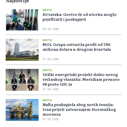
Najnovije
NAFTA
Hrvatska: Gorivo bi od utorka moglo
pojeftiniti i poskupjeti
08. 08. 2026.
NAFTA
MOL Grupa ostvarila profit od 786
miliona dolara u drugom kvartalu
07. 08. 2026.
NAFTA
Veliki energetski projekt dobio novog
većinskog vlasnika: Meridiam preuzeo
66 posto GSI-ja
07. 08. 2026.
NAFTA
Nafta poskupjela zbog novih tenzija:
Iran prijeti zatvaranjem Hormuškog
moreuza
07. 08. 2026.