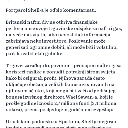
Portparol Shell-a je odbio komentarisati.
Britanski naftni div ne otkriva finansijske
performanse svoje trgovinske odsjeke za naftu i gas,
najveće na svijetu, iako nedostatak informacija
zabrinjava neke investitore. Poslovanje može
generisati ogromne dobiti, ali može biti i volatilno,
pa čak i zabilježiti gubitke.
Trgovci zarađuju kupovinom i prodajom nafte i gasa
koristeći razlike u ponudi i potražnji širom svijeta
kako bi osigurali profit. Njihova zarada često
uključuje obećanja velikih bonusa zasnovanih na
njihovom učinku, koji mogu biti veći od godišnjeg
bonusa izvršnog direktora Wael Sawan-a, koji je
prošle godine iznosio 2,7 miliona funti (3,4 miliona
dolara), prema posljednjem godišnjem izvještaju.
U sudskom podnesku u Hjustonu, Shell je negirao
tvrdnju o povredi ugovora bivše menadžerke za