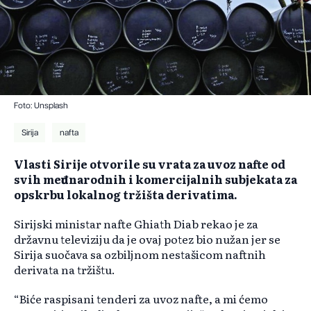
Foto: Unsplash
Sirija
nafta
Vlasti Sirije otvorile su vrata za uvoz nafte od
svih međunarodnih i komercijalnih subjekata za
opskrbu lokalnog tržišta derivatima.
Sirijski ministar nafte Ghiath Diab rekao je za
državnu televiziju da je ovaj potez bio nužan jer se
Sirija suočava sa ozbiljnom nestašicom naftnih
derivata na tržištu.
“Biće raspisani tenderi za uvoz nafte, a mi ćemo