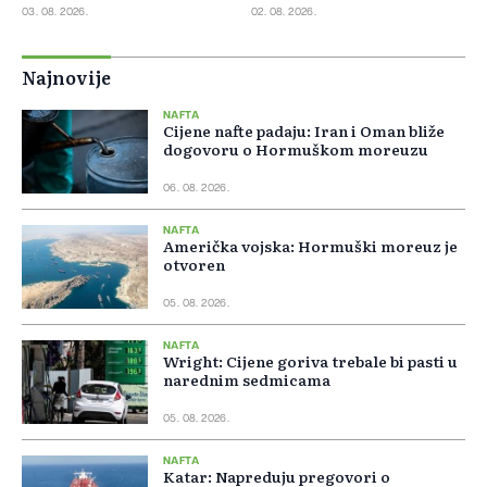
Iran
03. 08. 2026.
02. 08. 2026.
Najnovije
NAFTA
Cijene nafte padaju: Iran i Oman bliže
dogovoru o Hormuškom moreuzu
06. 08. 2026.
NAFTA
Američka vojska: Hormuški moreuz je
otvoren
05. 08. 2026.
NAFTA
Wright: Cijene goriva trebale bi pasti u
narednim sedmicama
05. 08. 2026.
NAFTA
Katar: Napreduju pregovori o