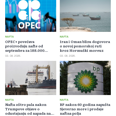
NAFTA
NAFTA
OPEC+ povećava
Iran i Oman blizu dogovora
proizvodnju nafte od
o novoj pomorskoj ruti
septembra za 188.000
kroz Hormuški moreuz
barela dnevno
03. 08. 2026.
03. 08. 2026.
NAFTA
NAFTA
Nafta oštro pala nakon
BP nakon 60 godina napušta
Trumpove objave o
Sjeverno more i prodaje
odustajanju od napada na
naftna polja