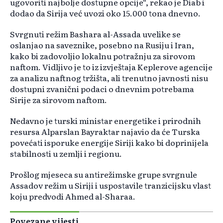
ugovoriti najbolje dostupne opcije“, rekao je Diab i
dodao da Sirija već uvozi oko 15.000 tona dnevno.
Svrgnuti režim Bashara al-Assada uvelike se
oslanjao na saveznike, posebno na Rusiju i Iran,
kako bi zadovoljio lokalnu potražnju za sirovom
naftom. Vidljivo je to iz izvještaja Keplerove agencije
za analizu naftnog tržišta, ali trenutno javnosti nisu
dostupni zvanični podaci o dnevnim potrebama
Sirije za sirovom naftom.
Nedavno je turski ministar energetike i prirodnih
resursa Alparslan Bayraktar najavio da će Turska
povećati isporuke energije Siriji kako bi doprinijela
stabilnosti u zemlji i regionu.
Prošlog mjeseca su antirežimske grupe svrgnule
Assadov režim u Siriji i uspostavile tranzicijsku vlast
koju predvodi Ahmed al-Sharaa.
Povezane vijesti