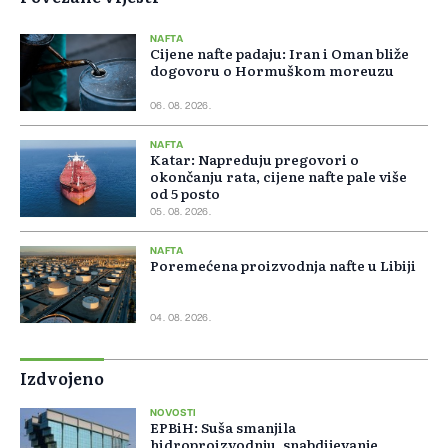
NAFTA
Cijene nafte padaju: Iran i Oman bliže
dogovoru o Hormuškom moreuzu
06. 08. 2026.
NAFTA
Katar: Napreduju pregovori o
okončanju rata, cijene nafte pale više
od 5 posto
05. 08. 2026.
NAFTA
Poremećena proizvodnja nafte u Libiji
04. 08. 2026.
Izdvojeno
NOVOSTI
EPBiH: Suša smanjila
hidroproizvodnju, snabdijevanje