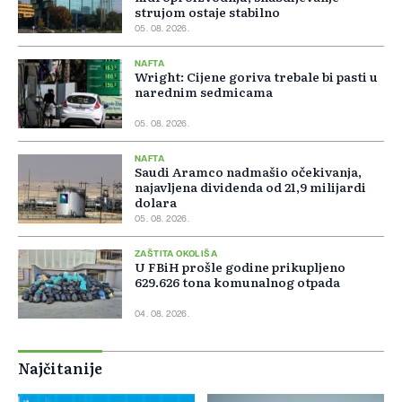
strujom ostaje stabilno
05. 08. 2026.
NAFTA
Wright: Cijene goriva trebale bi pasti u
narednim sedmicama
05. 08. 2026.
NAFTA
Saudi Aramco nadmašio očekivanja,
najavljena dividenda od 21,9 milijardi
dolara
05. 08. 2026.
ZAŠTITA OKOLIŠA
U FBiH prošle godine prikupljeno
629.626 tona komunalnog otpada
04. 08. 2026.
Najčitanije