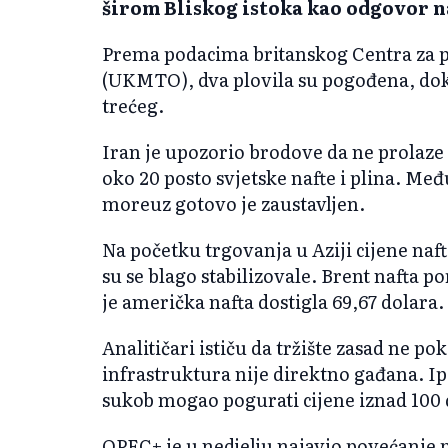
širom Bliskog istoka kao odgovor na
Prema podacima britanskog Centra za 
(UKMTO), dva plovila su pogođena, dok j
trećeg.
Iran je upozorio brodove da ne prolaze
oko 20 posto svjetske nafte i plina. M
moreuz gotovo je zaustavljen.
Na početku trgovanja u Aziji cijene naft
su se blago stabilizovale. Brent nafta po
je američka nafta dostigla 69,67 dolara.
Analitičari ističu da tržište zasad ne p
infrastruktura nije direktno gađana. I
sukob mogao pogurati cijene iznad 100 
OPEC+ je u nedjelju najavio povećanje 