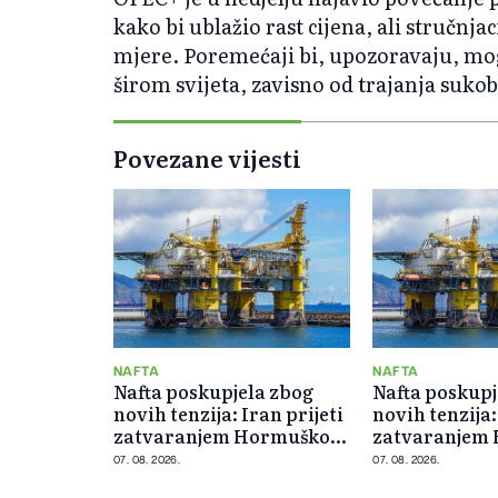
kako bi ublažio rast cijena, ali stručnja
mjere. Poremećaji bi, upozoravaju, mogl
širom svijeta, zavisno od trajanja sukob
Povezane vijesti
NAFTA
NAFTA
Nafta poskupjela zbog
Nafta poskupj
novih tenzija: Iran prijeti
novih tenzija:
zatvaranjem Hormuškog
zatvaranjem
moreuza
moreuza
07. 08. 2026.
07. 08. 2026.