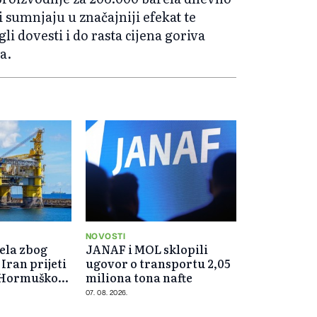
ci sumnjaju u značajniji efekat te
i dovesti i do rasta cijena goriva
a.
NOVOSTI
ela zbog
JANAF i MOL sklopili
 Iran prijeti
ugovor o transportu 2,05
 Hormuškog
miliona tona nafte
07. 08. 2026.