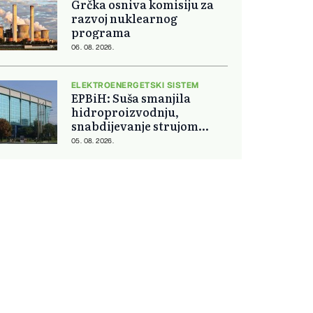
Grčka osniva komisiju za
razvoj nuklearnog
programa
06. 08. 2026.
ELEKTROENERGETSKI SISTEM
EPBiH: Suša smanjila
hidroproizvodnju,
snabdijevanje strujom
ostaje stabilno
05. 08. 2026.