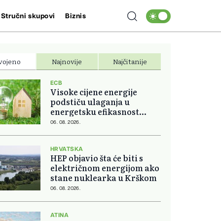
Stručni skupovi
Biznis
vojeno
Najnovije
Najčitanije
ECB
Visoke cijene energije
podstiču ulaganja u
energetsku efikasnost
domova
06. 08. 2026.
HRVATSKA
HEP objavio šta će biti s
električnom energijom ako
stane nuklearka u Krškom
06. 08. 2026.
ATINA