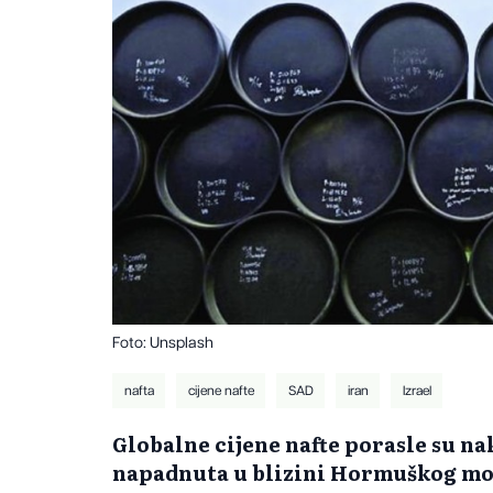
Foto: Unsplash
nafta
cijene nafte
SAD
iran
Izrael
Globalne cijene nafte porasle su na
napadnuta u blizini Hormuškog mor