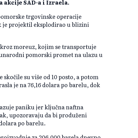
 akcije SAD-a i Izraela.
pomorske trgovinske operacije
e projektil eksplodirao u blizini
 kroz moreuz, kojim se transportuje
eđunarodni pomorski promet na ulazu u
e skočile su više od 10 posto, a potom
rasla je na 76,16 dolara po barelu, dok
okazuje paniku jer ključna naftna
pak, upozoravaju da bi produženi
dolara po barelu.
proizvodnje za 206.000 barela dnevno