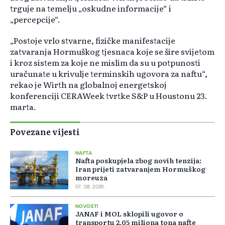
trguje na temelju „oskudne informacije“ i
„percepcije“.
„Postoje vrlo stvarne, fizičke manifestacije
zatvaranja Hormuškog tjesnaca koje se šire svijetom
i kroz sistem za koje ne mislim da su u potpunosti
uračunate u krivulje terminskih ugovora za naftu“,
rekao je Wirth na globalnoj energetskoj
konferenciji CERAWeek tvrtke S&P u Houstonu 23.
marta.
Povezane vijesti
NAFTA
Nafta poskupjela zbog novih tenzija:
Iran prijeti zatvaranjem Hormuškog
moreuza
07. 08. 2026.
NOVOSTI
JANAF i MOL sklopili ugovor o
transportu 2,05 miliona tona nafte