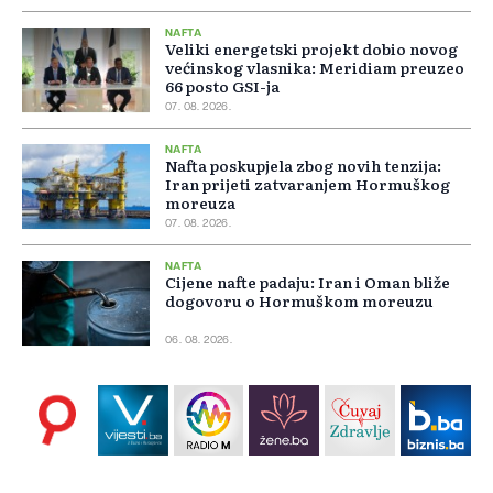
NAFTA
Veliki energetski projekt dobio novog
većinskog vlasnika: Meridiam preuzeo
66 posto GSI-ja
07. 08. 2026.
NAFTA
Nafta poskupjela zbog novih tenzija:
Iran prijeti zatvaranjem Hormuškog
moreuza
07. 08. 2026.
NAFTA
Cijene nafte padaju: Iran i Oman bliže
dogovoru o Hormuškom moreuzu
06. 08. 2026.