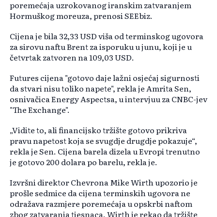
poremećaja uzrokovanog iranskim zatvaranjem
Hormuškog moreuza, prenosi SEEbiz.
Cijena je bila 32,33 USD viša od terminskog ugovora
za sirovu naftu Brent za isporuku u junu, koji je u
četvrtak zatvoren na 109,03 USD.
Futures cijena "gotovo daje lažni osjećaj sigurnosti
da stvari nisu toliko napete", rekla je Amrita Sen,
osnivačica Energy Aspectsa, u intervjuu za CNBC-jev
"The Exchange".
„Vidite to, ali financijsko tržište gotovo prikriva
pravu napetost koja se svugdje drugdje pokazuje“,
rekla je Sen. Cijena barela dizela u Evropi trenutno
je gotovo 200 dolara po barelu, rekla je.
Izvršni direktor Chevrona Mike Wirth upozorio je
prošle sedmice da cijena terminskih ugovora ne
odražava razmjere poremećaja u opskrbi naftom
zbog zatvaranja tjesnaca. Wirth je rekao da tržište