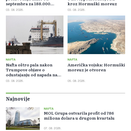
septembra za 188.000
kroz Hormuški moreuz
barela dnevno
03. 08. 2026.
03. 08. 2026.
NAFTA
NAFTA
Nafta oštro pala nakon
Američka vojska: Hormuški
Trumpove objave o
moreuz je otvoren
odustajanju od napada na
Iran
03. 08. 2026.
05. 08. 2026.
Najnovije
NAFTA
MOL Grupa ostvarila profit od 786
miliona dolara u drugom kvartalu
07. 08. 2026.