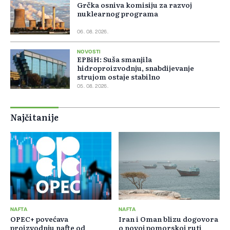
Grčka osniva komisiju za razvoj
nuklearnog programa
06. 08. 2026.
NOVOSTI
EPBiH: Suša smanjila
hidroproizvodnju, snabdijevanje
strujom ostaje stabilno
05. 08. 2026.
Najčitanije
NAFTA
NAFTA
OPEC+ povećava
Iran i Oman blizu dogovora
proizvodnju nafte od
o novoj pomorskoj ruti