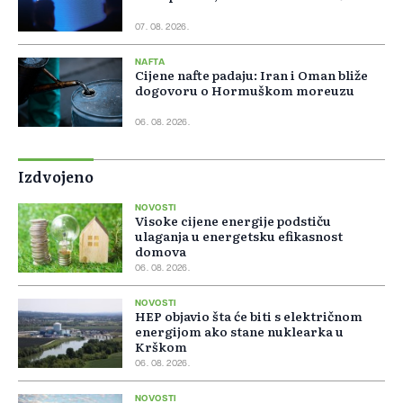
07. 08. 2026.
NAFTA
Cijene nafte padaju: Iran i Oman bliže
dogovoru o Hormuškom moreuzu
06. 08. 2026.
Izdvojeno
NOVOSTI
Visoke cijene energije podstiču
ulaganja u energetsku efikasnost
domova
06. 08. 2026.
NOVOSTI
HEP objavio šta će biti s električnom
energijom ako stane nuklearka u
Krškom
06. 08. 2026.
NOVOSTI