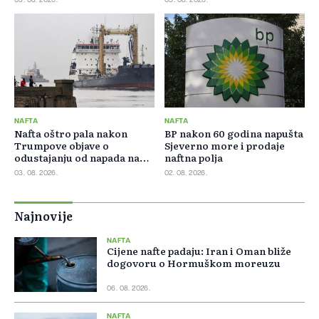
NAFTA
NAFTA
Nafta oštro pala nakon
BP nakon 60 godina napušta
Trumpove objave o
Sjeverno more i prodaje
odustajanju od napada na
naftna polja
Iran
03. 08. 2026.
02. 08. 2026.
Najnovije
NAFTA
Cijene nafte padaju: Iran i Oman bliže
dogovoru o Hormuškom moreuzu
06. 08. 2026.
NAFTA