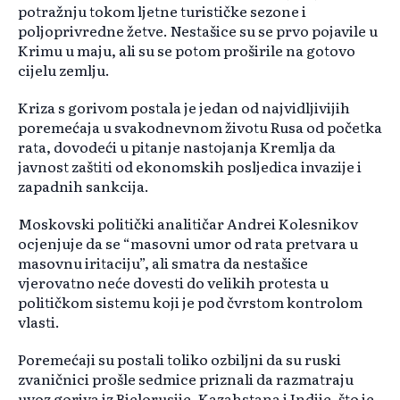
potražnju tokom ljetne turističke sezone i
poljoprivredne žetve. Nestašice su se prvo pojavile u
Krimu u maju, ali su se potom proširile na gotovo
cijelu zemlju.
Kriza s gorivom postala je jedan od najvidljivijih
poremećaja u svakodnevnom životu Rusa od početka
rata, dovodeći u pitanje nastojanja Kremlja da
javnost zaštiti od ekonomskih posljedica invazije i
zapadnih sankcija.
Moskovski politički analitičar Andrei Kolesnikov
ocjenjuje da se “masovni umor od rata pretvara u
masovnu iritaciju”, ali smatra da nestašice
vjerovatno neće dovesti do velikih protesta u
političkom sistemu koji je pod čvrstom kontrolom
vlasti.
Poremećaji su postali toliko ozbiljni da su ruski
zvaničnici prošle sedmice priznali da razmatraju
uvoz goriva iz Bjelorusije, Kazahstana i Indije, što je