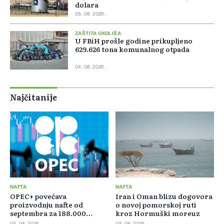
dolara
05. 08. 2026.
ZAŠTITA OKOLIŠA
U FBiH prošle godine prikupljeno
629.626 tona komunalnog otpada
04. 08. 2026.
Najčitanije
NAFTA
NAFTA
OPEC+ povećava
Iran i Oman blizu dogovora
proizvodnju nafte od
o novoj pomorskoj ruti
septembra za 188.000
kroz Hormuški moreuz
barela dnevno
03. 08. 2026.
03. 08. 2026.