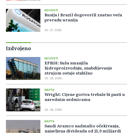
NOVOSTI
Rusija i Brazil dogovorili znatno veću
preradu uranija
30. 07. 2026.
Izdvojeno
NOVOSTI
EPBiH: Suša smanjila
hidroproizvodnju, snabdijevanje
strujom ostaje stabilno
05. 08. 2026.
NAFTA
Wright: Cijene goriva trebale bi pasti u
narednim sedmicama
05. 08. 2026.
NAFTA
Saudi Aramco nadmašio očekivanja,
najavljena dividenda od 21,9 milijardi