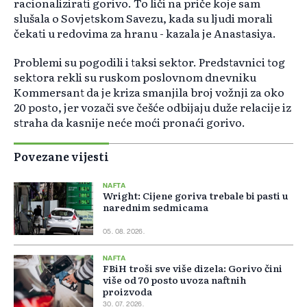
racionalizirati gorivo. To liči na priče koje sam
slušala o Sovjetskom Savezu, kada su ljudi morali
čekati u redovima za hranu - kazala je Anastasiya.
Problemi su pogodili i taksi sektor. Predstavnici tog
sektora rekli su ruskom poslovnom dnevniku
Kommersant da je kriza smanjila broj vožnji za oko
20 posto, jer vozači sve češće odbijaju duže relacije iz
straha da kasnije neće moći pronaći gorivo.
Povezane vijesti
NAFTA
Wright: Cijene goriva trebale bi pasti u
narednim sedmicama
05. 08. 2026.
NAFTA
FBiH troši sve više dizela: Gorivo čini
više od 70 posto uvoza naftnih
proizvoda
30. 07. 2026.