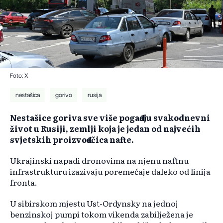
Foto: X
nestašica
gorivo
rusija
Nestašice goriva sve više pogađaju svakodnevni
život u Rusiji, zemlji koja je jedan od najvećih
svjetskih proizvođačica nafte.
Ukrajinski napadi dronovima na njenu naftnu
infrastrukturu izazivaju poremećaje daleko od linija
fronta.
U sibirskom mjestu Ust-Ordynsky na jednoj
benzinskoj pumpi tokom vikenda zabilježena je