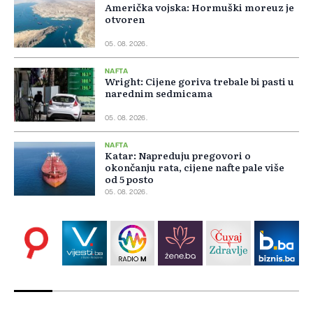
Američka vojska: Hormuški moreuz je
otvoren
05. 08. 2026.
NAFTA
Wright: Cijene goriva trebale bi pasti u
narednim sedmicama
05. 08. 2026.
NAFTA
Katar: Napreduju pregovori o
okončanju rata, cijene nafte pale više
od 5 posto
05. 08. 2026.