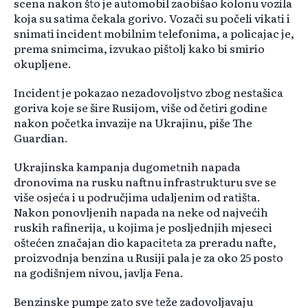
scena nakon što je automobil zaobišao kolonu vozila
koja su satima čekala gorivo. Vozači su počeli vikati i
snimati incident mobilnim telefonima, a policajac je,
prema snimcima, izvukao pištolj kako bi smirio
okupljene.
Incident je pokazao nezadovoljstvo zbog nestašica
goriva koje se šire Rusijom, više od četiri godine
nakon početka invazije na Ukrajinu, piše The
Guardian.
Ukrajinska kampanja dugometnih napada
dronovima na rusku naftnu infrastrukturu sve se
više osjeća i u područjima udaljenim od ratišta.
Nakon ponovljenih napada na neke od najvećih
ruskih rafinerija, u kojima je posljednjih mjeseci
oštećen značajan dio kapaciteta za preradu nafte,
proizvodnja benzina u Rusiji pala je za oko 25 posto
na godišnjem nivou, javlja Fena.
Benzinske pumpe zato sve teže zadovoljavaju