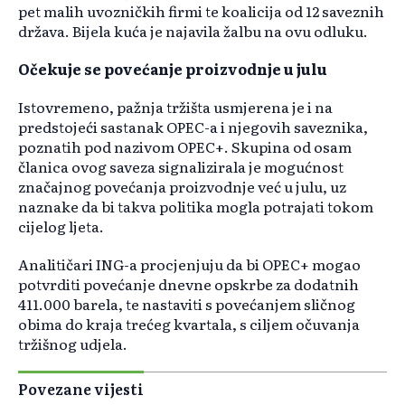
pet malih uvozničkih firmi te koalicija od 12 saveznih
država. Bijela kuća je najavila žalbu na ovu odluku.
Očekuje se povećanje proizvodnje u julu
Istovremeno, pažnja tržišta usmjerena je i na
predstojeći sastanak OPEC-a i njegovih saveznika,
poznatih pod nazivom OPEC+. Skupina od osam
članica ovog saveza signalizirala je mogućnost
značajnog povećanja proizvodnje već u julu, uz
naznake da bi takva politika mogla potrajati tokom
cijelog ljeta.
Analitičari ING-a procjenjuju da bi OPEC+ mogao
potvrditi povećanje dnevne opskrbe za dodatnih
411.000 barela, te nastaviti s povećanjem sličnog
obima do kraja trećeg kvartala, s ciljem očuvanja
tržišnog udjela.
Povezane vijesti