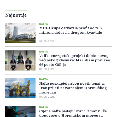
Najnovije
NAFTA
MOL Grupa ostvarila profit od 786
miliona dolara u drugom kvartalu
07. 08. 2026.
NAFTA
Veliki energetski projekt dobio novog
većinskog vlasnika: Meridiam preuzeo
66 posto GSI-ja
07. 08. 2026.
NAFTA
Nafta poskupjela zbog novih tenzija:
Iran prijeti zatvaranjem Hormuškog
moreuza
07. 08. 2026.
NAFTA
Cijene nafte padaju: Iran i Oman bliže
dogovoru o Hormuškom moreuzu