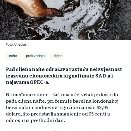
Foto: Unsplash
nafta
proizvodnja
cijene
Pad cijena nafte odražava rastuću neizvjesnost
izazvanu ekonomskim signalima iz SAD-a i
najavama OPEC-a.
Na međunarodnim tržištima u četvrtak je došlo do
pada cijena nafte, pri čemu je barel na londonskoj
berzi nakon podnevne trgovine iznosio 63,95
dolara, što predstavlja smanjenje od 95 centi u
odnosu na prethodni dan.