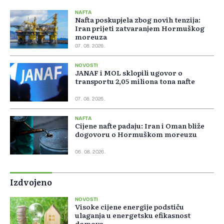
NAFTA
Nafta poskupjela zbog novih tenzija:
Iran prijeti zatvaranjem Hormuškog
moreuza
07. 08. 2026.
NOVOSTI
JANAF i MOL sklopili ugovor o
transportu 2,05 miliona tona nafte
07. 08. 2026.
NAFTA
Cijene nafte padaju: Iran i Oman bliže
dogovoru o Hormuškom moreuzu
06. 08. 2026.
Izdvojeno
NOVOSTI
Visoke cijene energije podstiču
ulaganja u energetsku efikasnost
domova