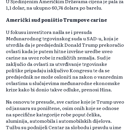
U Sjedinjenim Američkim Državama cijena je pala za
1,1 dolar, na ukupno 60,74 dolara po barelu.
Američki sud poništio Trumpove carine
U fokusu investitora našla se i presuda
Međunarodnog trgovinskog suda u SAD-u, koja je
utvrdila da je predsjednik Donald Trump prekoračio
ovlasti kada je putem hitne izvršne uredbe uveo
carine na uvoz robe iz različitih zemalja. Sud je
zaključio da ovlasti za utvrđivanje trgovinske
politike pripadaju isključivo Kongresu te da se
predsjednik ne može osloniti na zakon o vanrednim
ovlastima u slučajevima međunarodne ekonomske
krize kako bi donio takve odluke, prenosi Hina.
Na osnovu te presude, sve carine koje je Trump uveo
od januara su poništene, osim onih koje se odnose
na specifične kategorije robe poput čelika,
aluminija, automobila i automobilskih dijelova.
Tužbu su podnijeli Centar za slobodu i pravdu u ime