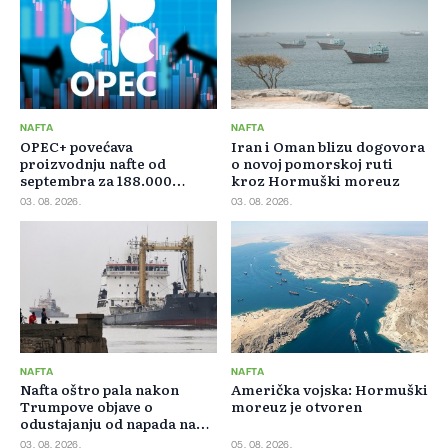
NAFTA
NAFTA
OPEC+ povećava
Iran i Oman blizu dogovora
proizvodnju nafte od
o novoj pomorskoj ruti
septembra za 188.000
kroz Hormuški moreuz
barela dnevno
03. 08. 2026.
03. 08. 2026.
NAFTA
NAFTA
Nafta oštro pala nakon
Američka vojska: Hormuški
Trumpove objave o
moreuz je otvoren
odustajanju od napada na
Iran
03. 08. 2026.
05. 08. 2026.