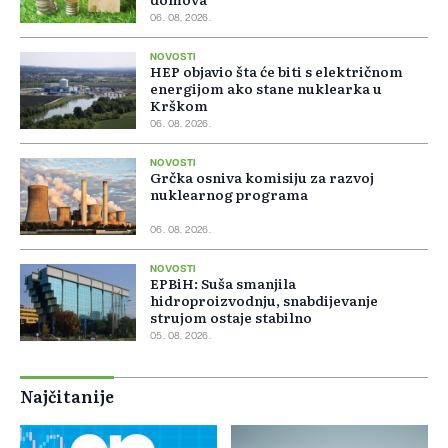
06. 08. 2026.
NOVOSTI
HEP objavio šta će biti s električnom
energijom ako stane nuklearka u
Krškom
06. 08. 2026.
NOVOSTI
Grčka osniva komisiju za razvoj
nuklearnog programa
06. 08. 2026.
NOVOSTI
EPBiH: Suša smanjila
hidroproizvodnju, snabdijevanje
strujom ostaje stabilno
05. 08. 2026.
Najčitanije