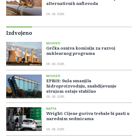
alternativnih naftovoda
09. 06. 2026.
Izdvojeno
NOVOSTI
Grčka osniva komisiju za razvoj
nuklearnog programa
06. 08. 2026.
NOVOSTI
EPBiH: Suša smanjila
hidroproizvodnju, snabdijevanje
strujom ostaje stabilno
05. 08. 2026.
NAFTA
Wright: Cijene goriva trebale bi pasti u
narednim sedmicama
05. 08. 2026.