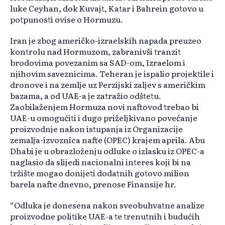
luke Ceyhan, dok Kuvajt, Katar i Bahrein gotovo u
potpunosti ovise o Hormuzu.
Iran je zbog američko-izraelskih napada preuzeo
kontrolu nad Hormuzom, zabranivši tranzit
brodovima povezanim sa SAD-om, Izraelom i
njihovim saveznicima. Teheran je ispalio projektile i
dronove i na zemlje uz Perzijski zaljev s američkim
bazama, a od UAE-a je zatražio odštetu.
Zaobilaženjem Hormuza novi naftovod trebao bi
UAE-u omogućiti i dugo priželjkivano povećanje
proizvodnje nakon istupanja iz Organizacije
zemalja-izvoznica nafte (OPEC) krajem aprila. Abu
Dhabi je u obrazloženju odluke o izlasku iz OPEC-a
naglasio da slijedi nacionalni interes koji bi na
tržište mogao donijeti dodatnih gotovo milion
barela nafte dnevno, prenose Finansije hr.
“Odluka je donesena nakon sveobuhvatne analize
proizvodne politike UAE-a te trenutnih i budućih