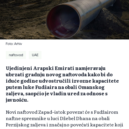
Foto: Arhiv
naftovod
UAE
Ujedinjeni Arapski Emirati namjeravaju
ubrzati gradnju novog naftovoda kako bi do
iduće godine udvostručili izvozne kapacitete
putem luke Fudžaira na obali Omanskog
zaljeva, saopćio je vladin ured za odnose s
javnošću.
Novi naftovod Zapad–istok povezat će s Fudžairom
naftne spremnike u luci Džebel Dhana na obali
Perzijskog zaljeva i značajno povećati kapacitete koji