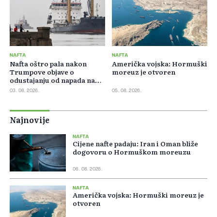
NAFTA
NAFTA
Nafta oštro pala nakon
Američka vojska: Hormuški
Trumpove objave o
moreuz je otvoren
odustajanju od napada na
Iran
03. 08. 2026.
05. 08. 2026.
Najnovije
NAFTA
Cijene nafte padaju: Iran i Oman bliže
dogovoru o Hormuškom moreuzu
06. 08. 2026.
NAFTA
Američka vojska: Hormuški moreuz je
otvoren