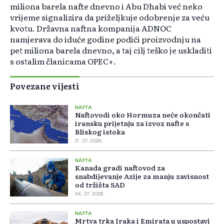
miliona barela nafte dnevno i Abu Dhabi već neko
vrijeme signalizira da priželjkuje odobrenje za veću
kvotu. Državna naftna kompanija ADNOC
namjerava do iduće godine podići proizvodnju na
pet miliona barela dnevno, a taj cilj teško je uskladiti
s ostalim članicama OPEC+.
Povezane vijesti
NAFTA
Naftovodi oko Hormuza neće okončati
iransku prijetnju za izvoz nafte s
Bliskog istoka
17. 07. 2026.
NAFTA
Kanada gradi naftovod za
snabdijevanje Azije za manju zavisnost
od tržišta SAD
04. 07. 2026.
NAFTA
Mrtva trka Iraka i Emirata u uspostavi