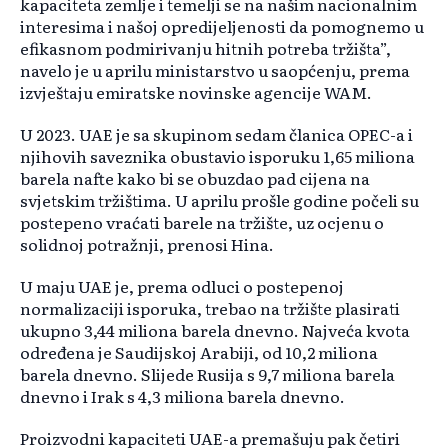
kapaciteta zemlje i temelji se na našim nacionalnim
interesima i našoj opredijeljenosti da pomognemo u
efikasnom podmirivanju hitnih potreba tržišta”,
navelo je u aprilu ministarstvo u saopćenju, prema
izvještaju emiratske novinske agencije WAM.
U 2023. UAE je sa skupinom sedam članica OPEC-a i
njihovih saveznika obustavio isporuku 1,65 miliona
barela nafte kako bi se obuzdao pad cijena na
svjetskim tržištima. U aprilu prošle godine počeli su
postepeno vraćati barele na tržište, uz ocjenu o
solidnoj potražnji, prenosi Hina.
U maju UAE je, prema odluci o postepenoj
normalizaciji isporuka, trebao na tržište plasirati
ukupno 3,44 miliona barela dnevno. Najveća kvota
određena je Saudijskoj Arabiji, od 10,2 miliona
barela dnevno. Slijede Rusija s 9,7 miliona barela
dnevno i Irak s 4,3 miliona barela dnevno.
Proizvodni kapaciteti UAE-a premašuju pak četiri