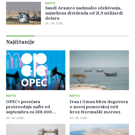
NAFTA
Saudi Aramco nadmašio očekivanja,
najavljena dividenda od 21,9 milijardi
dolara
05. 08. 2026.
Najčitanije
NAFTA
NAFTA
OPEC+ povećava
Iran i Oman blizu dogovora
proizvodnju nafte od
o novoj pomorskoj ruti
septembra za 188.000
kroz Hormuški moreuz
barela dnevno
03. 08. 2026.
03. 08. 2026.