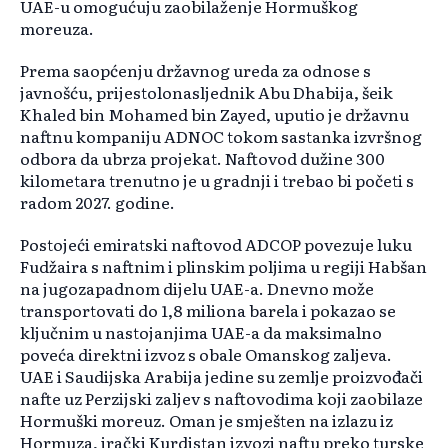
UAE-u omogućuju zaobilaženje Hormuškog
moreuza.
Prema saopćenju državnog ureda za odnose s
javnošću, prijestolonasljednik Abu Dhabija, šeik
Khaled bin Mohamed bin Zayed, uputio je državnu
naftnu kompaniju ADNOC tokom sastanka izvršnog
odbora da ubrza projekat. Naftovod dužine 300
kilometara trenutno je u gradnji i trebao bi početi s
radom 2027. godine.
Postojeći emiratski naftovod ADCOP povezuje luku
Fudžaira s naftnim i plinskim poljima u regiji Habšan
na jugozapadnom dijelu UAE-a. Dnevno može
transportovati do 1,8 miliona barela i pokazao se
ključnim u nastojanjima UAE-a da maksimalno
poveća direktni izvoz s obale Omanskog zaljeva.
UAE i Saudijska Arabija jedine su zemlje proizvođači
nafte uz Perzijski zaljev s naftovodima koji zaobilaze
Hormuški moreuz. Oman je smješten na izlazu iz
Hormuza, irački Kurdistan izvozi naftu preko turske