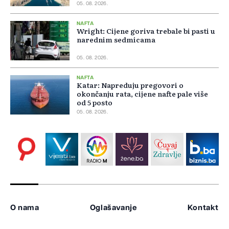
05. 08. 2026.
NAFTA
Wright: Cijene goriva trebale bi pasti u
narednim sedmicama
05. 08. 2026.
NAFTA
Katar: Napreduju pregovori o
okončanju rata, cijene nafte pale više
od 5 posto
05. 08. 2026.
O nama
Oglašavanje
Kontakt