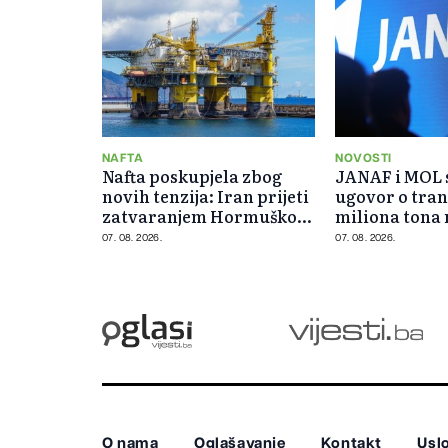
NAFTA
NOVOSTI
Nafta poskupjela zbog
JANAF i MOL s
novih tenzija: Iran prijeti
ugovor o tran
zatvaranjem Hormuškog
miliona tona 
moreuza
07. 08. 2026.
07. 08. 2026.
O nama
Oglašavanje
Kontakt
Uslo