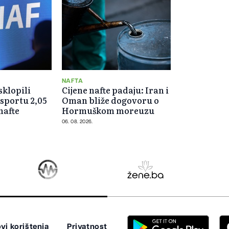
NAFTA
klopili
Cijene nafte padaju: Iran i
sportu 2,05
Oman bliže dogovoru o
nafte
Hormuškom moreuzu
06. 08. 2026.
vi korištenja
Privatnost