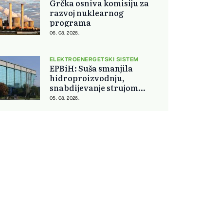
Grčka osniva komisiju za
razvoj nuklearnog
programa
06. 08. 2026.
ELEKTROENERGETSKI SISTEM
EPBiH: Suša smanjila
hidroproizvodnju,
snabdijevanje strujom
ostaje stabilno
05. 08. 2026.