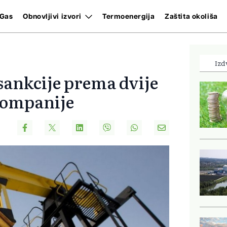
Gas
Obnovljivi izvori
Termoenergija
Zaštita okoliša
Izd
 sankcije prema dvije
kompanije