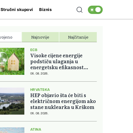
Stručni skupovi
Biznis
vojeno
Najnovije
Najčitanije
ECB
Visoke cijene energije
podstiču ulaganja u
energetsku efikasnost
domova
06. 08. 2026.
HRVATSKA
HEP objavio šta će biti s
električnom energijom ako
stane nuklearka u Krškom
06. 08. 2026.
ATINA