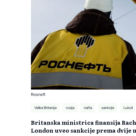
Rosneft
Velika Britanija
rusija
nafta
sankcije
Lukoil
Britanska ministrica finansija Rache
London uveo sankcije prema dvije n