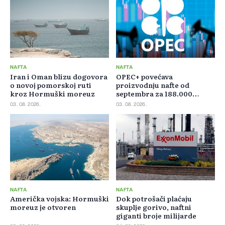
NAFTA
NAFTA
Iran i Oman blizu dogovora
OPEC+ povećava
o novoj pomorskoj ruti
proizvodnju nafte od
kroz Hormuški moreuz
septembra za 188.000
barela dnevno
03. 08. 2026.
03. 08. 2026.
NAFTA
NAFTA
Američka vojska: Hormuški
Dok potrošači plaćaju
moreuz je otvoren
skuplje gorivo, naftni
giganti broje milijarde