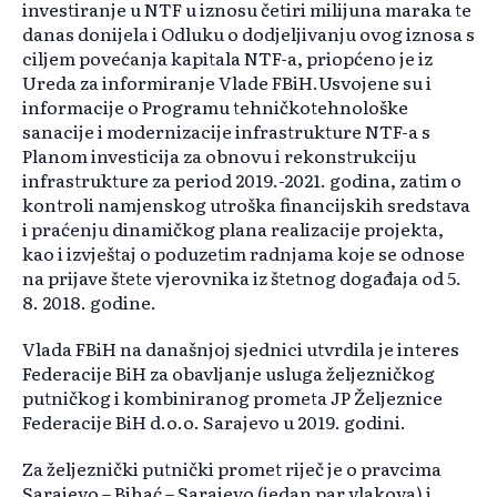
investiranje u NTF u iznosu četiri milijuna maraka te
danas donijela i Odluku o dodjeljivanju ovog iznosa s
ciljem povećanja kapitala NTF-a, priopćeno je iz
Ureda za informiranje Vlade FBiH.Usvojene su i
informacije o Programu tehničko­tehnološke
sanacije i modernizacije infrastrukture NTF-a s
Planom investicija za obnovu i rekonstrukciju
infrastrukture za period 2019.-2021. godina, zatim o
kontroli namjenskog utroška financijskih sredstava
i praćenju dinamičkog plana realizacije projekta,
kao i izvještaj o poduzetim radnjama koje se odnose
na prijave štete vjerovnika iz štetnog događaja od 5.
8. 2018. godine.
Vlada FBiH na današnjoj sjednici utvrdila je interes
Federacije BiH za obavljanje usluga željezničkog
putničkog i kombiniranog prometa JP Željeznice
Federacije BiH d.o.o. Sarajevo u 2019. godini.
Za željeznički putnički promet riječ je o pravcima
Sarajevo – Bihać – Sarajevo (jedan par vlakova) i