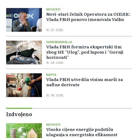
NOVOSTI
Novi-stari čelnik Operatora za OIEiEK:
Vlada FBiH ponovo imenovala Valku
16. 07. 2026.
HIDROENERGIJA
Vlada FBiH formira ekspertski tim
zbog HE "Ulog", pod lupom i "Gornji
horizonti"
16. 06. 2026.
NAFTA
Vlada FBiH utvrdila visinu marži za
naftne derivate
15. 06. 2026.
Izdvojeno
NOVOSTI
Visoke cijene energije podstiču
ulaganja u energetsku efikasnost