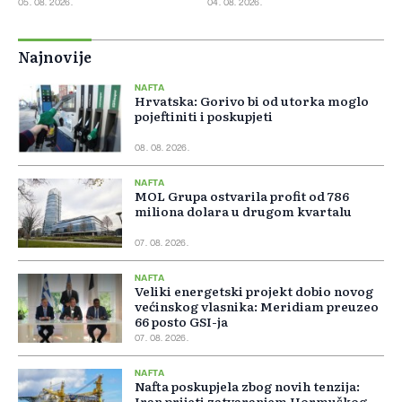
05. 08. 2026.
04. 08. 2026.
Najnovije
NAFTA
Hrvatska: Gorivo bi od utorka moglo
pojeftiniti i poskupjeti
08. 08. 2026.
NAFTA
MOL Grupa ostvarila profit od 786
miliona dolara u drugom kvartalu
07. 08. 2026.
NAFTA
Veliki energetski projekt dobio novog
većinskog vlasnika: Meridiam preuzeo
66 posto GSI-ja
07. 08. 2026.
NAFTA
Nafta poskupjela zbog novih tenzija:
Iran prijeti zatvaranjem Hormuškog