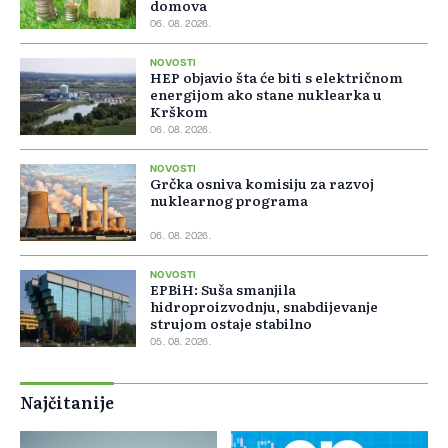
domova
06. 08. 2026.
NOVOSTI
HEP objavio šta će biti s električnom
energijom ako stane nuklearka u
Krškom
06. 08. 2026.
NOVOSTI
Grčka osniva komisiju za razvoj
nuklearnog programa
06. 08. 2026.
NOVOSTI
EPBiH: Suša smanjila
hidroproizvodnju, snabdijevanje
strujom ostaje stabilno
05. 08. 2026.
Najčitanije