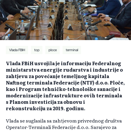
Vlada FBIH
top
ploce
terminal
Vlada FBiH usvojila je informaciju Federalnog
ministarstva energije rudarstva i industrije o
zahtjevu za povećanje temeljnog kapitala
Naftnog terminala Federacije (NTF) d.o.o. Ploče,
kao i Program tehničko-tehnološke sanacije i
modernizacije infrastrukture ovih terminala
s Planom investicija za obnovu i
rekonstrukciju za 2019. godinu.
Vlada se suglasila sa zahtjevom privrednog društva
Operator-Terminali Federacije d.o.o. Sarajevo za