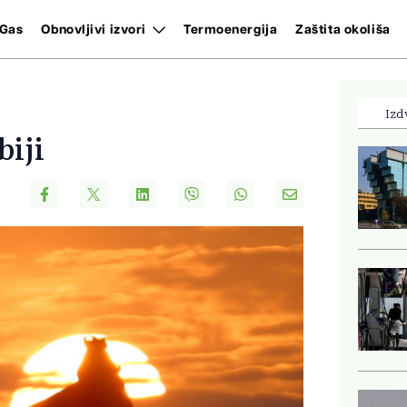
Gas
Obnovljivi izvori
Termoenergija
Zaštita okoliša
Izd
biji