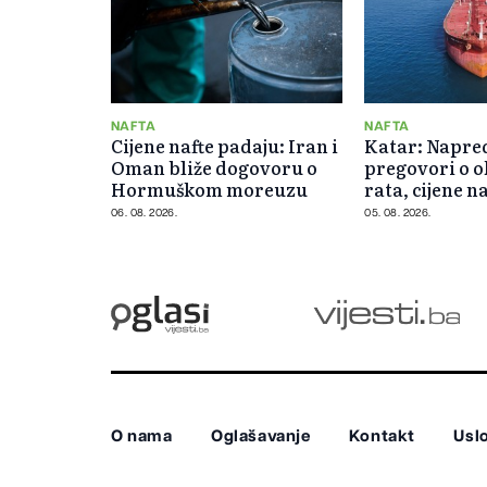
NAFTA
NAFTA
Cijene nafte padaju: Iran i
Katar: Napre
Oman bliže dogovoru o
pregovori o 
Hormuškom moreuzu
rata, cijene na
od 5 posto
06. 08. 2026.
05. 08. 2026.
O nama
Oglašavanje
Kontakt
Uslo