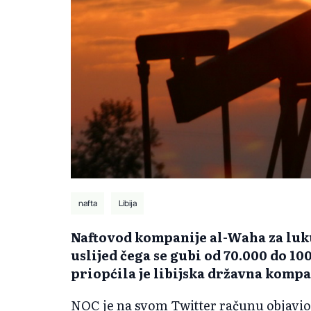
nafta
Libija
Naftovod kompanije al-Waha za luku
uslijed čega se gubi od 70.000 do 10
priopćila je libijska državna komp
NOC je na svom Twitter računu objavio