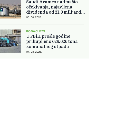
Saudi Aramco nadmašio
očekivanja, najavljena
dividenda od 21,9 milijardi
dolara
05. 08. 2026.
PODACI FZS
U FBiH prošle godine
prikupljeno 629.626 tona
komunalnog otpada
04. 08. 2026.