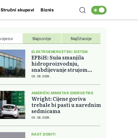
Stručni skupovi
Biznis
vojeno
Najnovije
Najčitanije
ELEKTROENERGETSKI SISTEM
EPBiH: Suša smanjila
hidroproizvodnju,
snabdijevanje strujom
ostaje stabilno
05. 08. 2026.
AMERIČKI MINISTAR ENERGETIKE
Wright: Cijene goriva
trebale bi pasti u narednim
sedmicama
05. 08. 2026.
RAST DOBITI