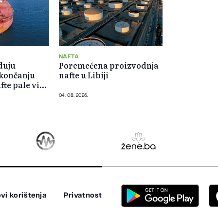
NAFTA
duju
Poremećena proizvodnja
okončanju
nafte u Libiji
fte pale više
04. 08. 2026.
vi korištenja
Privatnost