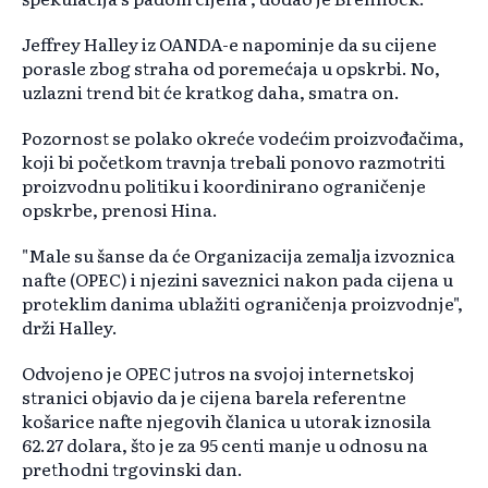
Jeffrey Halley iz OANDA-e napominje da su cijene
porasle zbog straha od poremećaja u opskrbi. No,
uzlazni trend bit će kratkog daha, smatra on.
Pozornost se polako okreće vodećim proizvođačima,
koji bi početkom travnja trebali ponovo razmotriti
proizvodnu politiku i koordinirano ograničenje
opskrbe, prenosi Hina.
"Male su šanse da će Organizacija zemalja izvoznica
nafte (OPEC) i njezini saveznici nakon pada cijena u
proteklim danima ublažiti ograničenja proizvodnje",
drži Halley.
Odvojeno je OPEC jutros na svojoj internetskoj
stranici objavio da je cijena barela referentne
košarice nafte njegovih članica u utorak iznosila
62.27 dolara, što je za 95 centi manje u odnosu na
prethodni trgovinski dan.