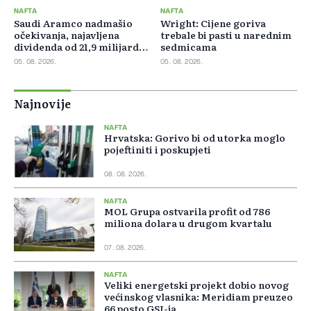
NAFTA
NAFTA
Saudi Aramco nadmašio
Wright: Cijene goriva
očekivanja, najavljena
trebale bi pasti u narednim
dividenda od 21,9 milijardi
sedmicama
dolara
05. 08. 2026.
05. 08. 2026.
Najnovije
NAFTA
Hrvatska: Gorivo bi od utorka moglo
pojeftiniti i poskupjeti
08. 08. 2026.
NAFTA
MOL Grupa ostvarila profit od 786
miliona dolara u drugom kvartalu
07. 08. 2026.
NAFTA
Veliki energetski projekt dobio novog
većinskog vlasnika: Meridiam preuzeo
66 posto GSI-ja