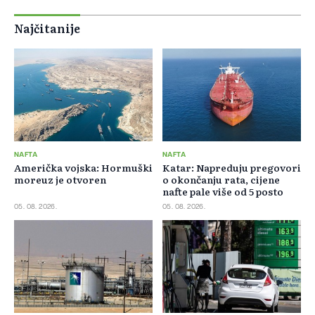
Najčitanije
NAFTA
NAFTA
Američka vojska: Hormuški
Katar: Napreduju pregovori
moreuz je otvoren
o okončanju rata, cijene
nafte pale više od 5 posto
05. 08. 2026.
05. 08. 2026.