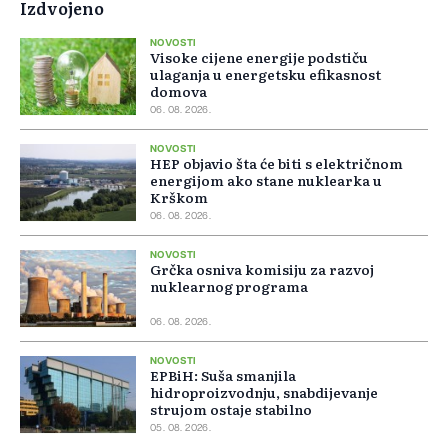
Izdvojeno
NOVOSTI
Visoke cijene energije podstiču
ulaganja u energetsku efikasnost
domova
06. 08. 2026.
NOVOSTI
HEP objavio šta će biti s električnom
energijom ako stane nuklearka u
Krškom
06. 08. 2026.
NOVOSTI
Grčka osniva komisiju za razvoj
nuklearnog programa
06. 08. 2026.
NOVOSTI
EPBiH: Suša smanjila
hidroproizvodnju, snabdijevanje
strujom ostaje stabilno
05. 08. 2026.