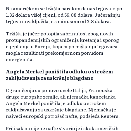
Na američkom se tržištu barelom danas trgovalo po
1.32 dolara višoj cijeni, od 59.08 dolara. Jučerašnju
trgovinu zaključila je s minusom od 3.8 dolara.
Tržišta je jučer potopila zabrinutost zbog novih
protupandemijskih ograničenja kretanja i sporog
cijepljenja u Europi, koja bi po mišljenju trgovaca
mogla rezultirati prekomjernom ponudom
energenata.
Angela Merkel poništila odluku o strožem
zaključavanja za uskršnje blagdane
Ograničenja su ponovo uvele Italija, Francuska i
druge europske zemlje, ali njemačka kancelarka
Angela Merkel poništila je odluku o strožem
zaključavanju za uskršnje blagdane. Njemačka je
najveći europski potrošač nafte, podsjeća Reuters.
Pritisak na cijene nafte stvorio je i skok američkih