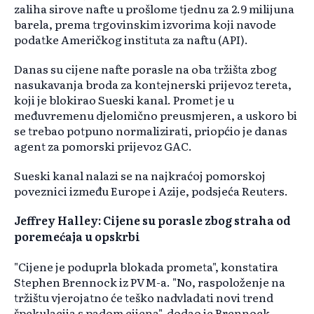
zaliha sirove nafte u prošlome tjednu za 2.9 milijuna
barela, prema trgovinskim izvorima koji navode
podatke Američkog instituta za naftu (API).
Danas su cijene nafte porasle na oba tržišta zbog
nasukavanja broda za kontejnerski prijevoz tereta,
koji je blokirao Sueski kanal. Promet je u
međuvremenu djelomično preusmjeren, a uskoro bi
se trebao potpuno normalizirati, priopćio je danas
agent za pomorski prijevoz GAC.
Sueski kanal nalazi se na najkraćoj pomorskoj
poveznici između Europe i Azije, podsjeća Reuters.
Jeffrey Halley: Cijene su porasle zbog straha od
poremećaja u opskrbi
"Cijene je poduprla blokada prometa", konstatira
Stephen Brennock iz PVM-a. "No, raspoloženje na
tržištu vjerojatno će teško nadvladati novi trend
špekulacija s padom cijena", dodao je Brennock.