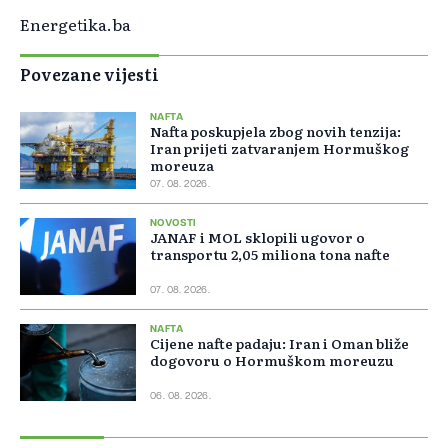
Energetika.ba
Povezane vijesti
NAFTA
Nafta poskupjela zbog novih tenzija:
Iran prijeti zatvaranjem Hormuškog
moreuza
07. 08. 2026.
NOVOSTI
JANAF i MOL sklopili ugovor o
transportu 2,05 miliona tona nafte
07. 08. 2026.
NAFTA
Cijene nafte padaju: Iran i Oman bliže
dogovoru o Hormuškom moreuzu
06. 08. 2026.