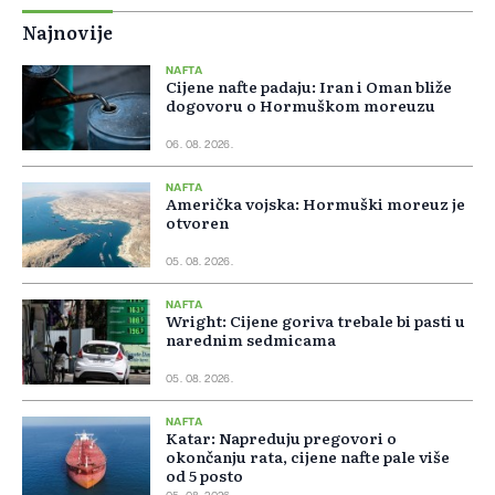
Najnovije
NAFTA
Cijene nafte padaju: Iran i Oman bliže
dogovoru o Hormuškom moreuzu
06. 08. 2026.
NAFTA
Američka vojska: Hormuški moreuz je
otvoren
05. 08. 2026.
NAFTA
Wright: Cijene goriva trebale bi pasti u
narednim sedmicama
05. 08. 2026.
NAFTA
Katar: Napreduju pregovori o
okončanju rata, cijene nafte pale više
od 5 posto