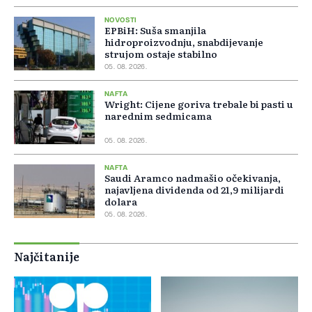
NOVOSTI
EPBiH: Suša smanjila
hidroproizvodnju, snabdijevanje
strujom ostaje stabilno
05. 08. 2026.
NAFTA
Wright: Cijene goriva trebale bi pasti u
narednim sedmicama
05. 08. 2026.
NAFTA
Saudi Aramco nadmašio očekivanja,
najavljena dividenda od 21,9 milijardi
dolara
05. 08. 2026.
Najčitanije