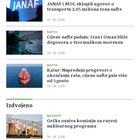
JANAF i MOL sklopili ugovor o
transportu 2,05 miliona tona nafte
07. 08. 2026.
NAFTA
Cijene nafte padaju: Iran i Oman bliže
dogovoru o Hormuškom moreuzu
06. 08. 2026.
NAFTA
Katar: Napreduju pregovori o
okončanju rata, cijene nafte pale više
od 5 posto
05. 08. 2026.
Izdvojeno
NOVOSTI
Grčka osniva komisiju za razvoj
nuklearnog programa
06. 08. 2026.