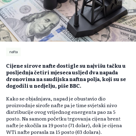
nafta
Cijene sirove nafte dostigle su najvišu tačku u
posljednja četiri mjeseca usljed dva napada
dronovima na saudijska naftna polja, koji su se
dogodili u nedjelju, piše BBC.
Kako se objašnjava, napad je obustavio dio
proizvodnje sirofe nafte pa je time svjetski nivo
distribucije ovog vrijednog energenta pao za 5
posto. Na samom početku trgovanja cijena brent
nafte je skočila za 19 posto (71 dolar), dok je cijena
WTi nafte porasla za 15 posto (63 dolara).