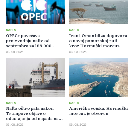
NAFTA
NAFTA
OPEC+ povećava
Iran i Oman blizu dogovora
proizvodnju nafte od
o novoj pomorskoj ruti
septembra za 188.000
kroz Hormuški moreuz
barela dnevno
03. 08. 2026.
03. 08. 2026.
NAFTA
NAFTA
Nafta oštro pala nakon
Američka vojska: Hormuški
Trumpove objave o
moreuz je otvoren
odustajanju od napada na
Iran
03. 08. 2026.
05. 08. 2026.