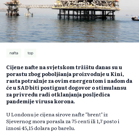
nafta
top
Cijene nafte na svjetskom tržištu danas su u
porastu zbog poboljšanja proizvodnje u Kini,
rasta potražnje za ovim energentom i nadom da
će u SAD biti postignut dogovor o stimulansu
za privredu radi otklanjanja posljedica
pandemije virusa korona.
U Londonu je cijena sirove nafte "brent" iz
Sjevernog mora porasla za 75 centi ili 1,7 posto i
iznosi 45,15 dolara po barelu.