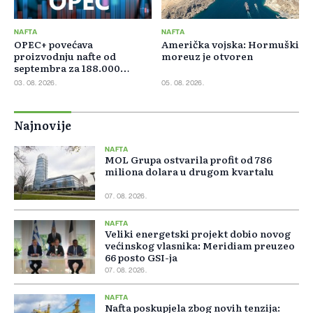
NAFTA
NAFTA
OPEC+ povećava
Američka vojska: Hormuški
proizvodnju nafte od
moreuz je otvoren
septembra za 188.000
barela dnevno
03. 08. 2026.
05. 08. 2026.
Najnovije
NAFTA
MOL Grupa ostvarila profit od 786
miliona dolara u drugom kvartalu
07. 08. 2026.
NAFTA
Veliki energetski projekt dobio novog
većinskog vlasnika: Meridiam preuzeo
66 posto GSI-ja
07. 08. 2026.
NAFTA
Nafta poskupjela zbog novih tenzija: