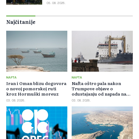
05. 08. 2026.
Najčitanije
NAFTA
NAFTA
Iran i Oman blizu dogovora
Nafta oštro pala nakon
o novoj pomorskoj ruti
Trumpove objave o
kroz Hormuški moreuz
odustajanju od napada na
Iran
03. 08. 2026.
03. 08. 2026.