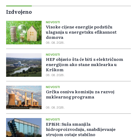
Izdvojeno
NOVOSTI
Visoke cijene energije podstiču
ulaganja u energetsku efikasnost
domova
06. 08. 2026.
NOVOSTI
HEP objavio šta će biti s električnom
energijom ako stane nuklearka u
Krškom
06. 08. 2026.
NOVOSTI
Grčka osniva komisiju za razvoj
nuklearnog programa
06. 08. 2026.
NOVOSTI
EPBiH: Suša smanjila
hidroproizvodnju, snabdijevanje
strujom ostaje stabilno