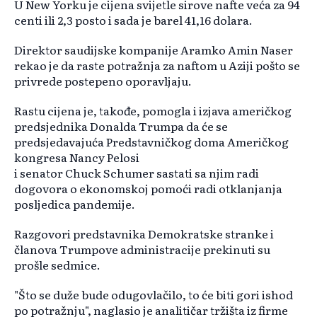
U New Yorku je cijena svijetle sirove nafte veća za 94
centi ili 2,3 posto i sada je barel 41,16 dolara.
Direktor saudijske kompanije Aramko Amin Naser
rekao je da raste potražnja za naftom u Aziji pošto se
privrede postepeno oporavljaju.
Rastu cijena je, takođe, pomogla i izjava američkog
predsjednika Donalda Trumpa da će se
predsjedavajuća Predstavničkog doma Američkog
kongresa Nancy Pelosi
i senator Chuck Schumer sastati sa njim radi
dogovora o ekonomskoj pomoći radi otklanjanja
posljedica pandemije.
Razgovori predstavnika Demokratske stranke i
članova Trumpove administracije prekinuti su
prošle sedmice.
"Što se duže bude odugovlačilo, to će biti gori ishod
po potražnju", naglasio je analitičar tržišta iz firme