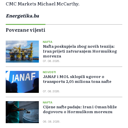
CMC Markets Michael McCarthy.
Energetika.ba
Povezane vijesti
NAFTA
Nafta poskupjela zbog novih tenzija:
Iran prijeti zatvaranjem Hormuškog
moreuza
07. 08. 2026.
NOVOSTI
JANAF i MOL sklopili ugovor o
transportu 2,05 miliona tona nafte
07. 08. 2026.
NAFTA
Cijene nafte padaju: Iran i Oman bliže
dogovoru o Hormuškom moreuzu
06. 08. 2026.