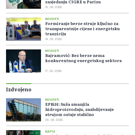
zasjedanju CIGRE u Parizu
15. 06. 2026.
NOVOSTI
Formiranje berze struje ključno za
transparentnije cijene i energetsku
tranziciju
19. 05. 2026.
NOVOSTI
Bajramović: Bez berze nema
konkurentnog energetskog sektora
17. 05. 2026.
Izdvojeno
NOVOSTI
EPBiH: Suša smanjila
hidroproizvodnju, snabdijevanje
strujom ostaje stabilno
05. 08. 2026.
NAFTA