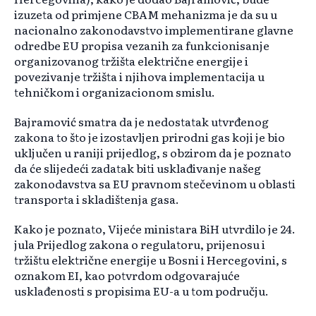
izuzeta od primjene CBAM mehanizma je da su u
nacionalno zakonodavstvo implementirane glavne
odredbe EU propisa vezanih za funkcionisanje
organizovanog tržišta električne energije i
povezivanje tržišta i njihova implementacija u
tehničkom i organizacionom smislu.
Bajramović smatra da je nedostatak utvrđenog
zakona to što je izostavljen prirodni gas koji je bio
uključen u raniji prijedlog, s obzirom da je poznato
da će slijedeći zadatak biti usklađivanje našeg
zakonodavstva sa EU pravnom stečevinom u oblasti
transporta i skladištenja gasa.
Kako je poznato, Vijeće ministara BiH utvrdilo je 24.
jula Prijedlog zakona o regulatoru, prijenosu i
tržištu električne energije u Bosni i Hercegovini, s
oznakom EI, kao potvrdom odgovarajuće
usklađenosti s propisima EU-a u tom području.