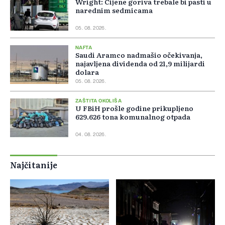
Wright: Cijene goriva trebale bi pasti u
narednim sedmicama
05. 08. 2026.
NAFTA
Saudi Aramco nadmašio očekivanja,
najavljena dividenda od 21,9 milijardi
dolara
05. 08. 2026.
ZAŠTITA OKOLIŠA
U FBiH prošle godine prikupljeno
629.626 tona komunalnog otpada
04. 08. 2026.
Najčitanije