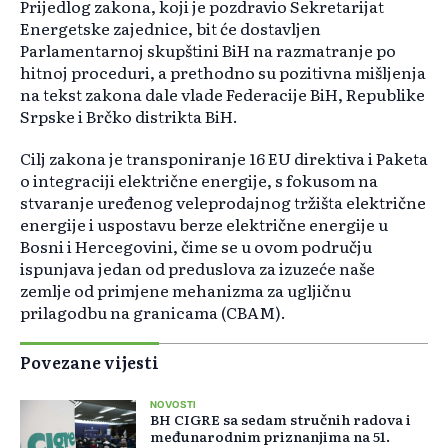
Prijedlog zakona, koji je pozdravio Sekretarijat
Energetske zajednice, bit će dostavljen
Parlamentarnoj skupštini BiH na razmatranje po
hitnoj proceduri, a prethodno su pozitivna mišljenja
na tekst zakona dale vlade Federacije BiH, Republike
Srpske i Brčko distrikta BiH.
Cilj zakona je transponiranje 16 EU direktiva i Paketa
o integraciji električne energije, s fokusom na
stvaranje uređenog veleprodajnog tržišta električne
energije i uspostavu berze električne energije u
Bosni i Hercegovini, čime se u ovom području
ispunjava jedan od preduslova za izuzeće naše
zemlje od primjene mehanizma za ugljičnu
prilagodbu na granicama (CBAM).
Povezane vijesti
NOVOSTI
BH CIGRE sa sedam stručnih radova i
međunarodnim priznanjima na 51.