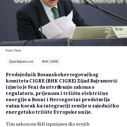
Foto: Fena
Zijad Bajramović
BHK CIGRE
Predsjednik Bosanskohercegovačkog
komiteta CIGRE (BHK CIGRE) Zijad Bajramović
izjavio je Feni da utvrđivanje zakona o
regulatoru, prijenosu i tržištu električne
energije u Bosni i Hercegovini predstavlja
važan korak ka integraciji zemlje u zajedničko
energetsko tržište Evropske unije.
Tim zakonom BiH ispunjava dio svojih