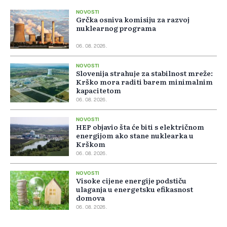
NOVOSTI
Grčka osniva komisiju za razvoj
nuklearnog programa
06. 08. 2026.
NOVOSTI
Slovenija strahuje za stabilnost mreže:
Krško mora raditi barem minimalnim
kapacitetom
06. 08. 2026.
NOVOSTI
HEP objavio šta će biti s električnom
energijom ako stane nuklearka u
Krškom
06. 08. 2026.
NOVOSTI
Visoke cijene energije podstiču
ulaganja u energetsku efikasnost
domova
06. 08. 2026.