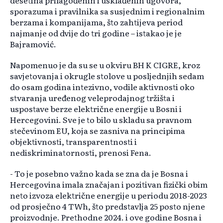
desetina prilagođenih i usklađenih ugovora,
sporazuma i pravilnika sa susjednim i regionalnim
berzama i kompanijama, što zahtijeva period
najmanje od dvije do tri godine – istakao je je
Bajramović.
Napomenuo je da su se u okviru BH K CIGRE, kroz
savjetovanja i okrugle stolove u posljednjih sedam
do osam godina intezivno, vodile aktivnosti oko
stvaranja uređenog veleprodajnog tržišta i
uspostave berze električne energije u Bosni i
Hercegovini. Sve je to bilo u skladu sa pravnom
stečevinom EU, koja se zasniva na principima
objektivnosti, transparentnosti i
nediskriminatornosti, prenosi Fena.
- To je posebno važno kada se zna da je Bosna i
Hercegovina imala značajan i pozitivan fizički obim
neto izvoza električne energije u periodu 2018-2023
od prosječno 4 TWh, što predstavlja 25 posto njene
proizvodnje. Prethodne 2024. i ove godine Bosna i