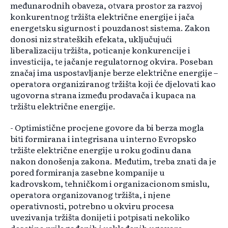
međunarodnih obaveza, otvara prostor za razvoj
konkurentnog tržišta električne energije i jača
energetsku sigurnost i pouzdanost sistema. Zakon
donosi niz strateških efekata, uključujući
liberalizaciju tržišta, poticanje konkurencije i
investicija, te jačanje regulatornog okvira. Poseban
značaj ima uspostavljanje berze električne energije –
operatora organiziranog tržišta koji će djelovati kao
ugovorna strana između prodavača i kupaca na
tržištu električne energije.
- Optimistične procjene govore da bi berza mogla
biti formirana i integrisana u interno Evropsko
tržište električne energije u roku godinu dana
nakon donošenja zakona. Međutim, treba znati da je
pored formiranja zasebne kompanije u
kadrovskom, tehničkom i organizacionom smislu,
operatora organizovanog tržišta, i njene
operativnosti, potrebno u okviru procesa
uvezivanja tržišta donijeti i potpisati nekoliko