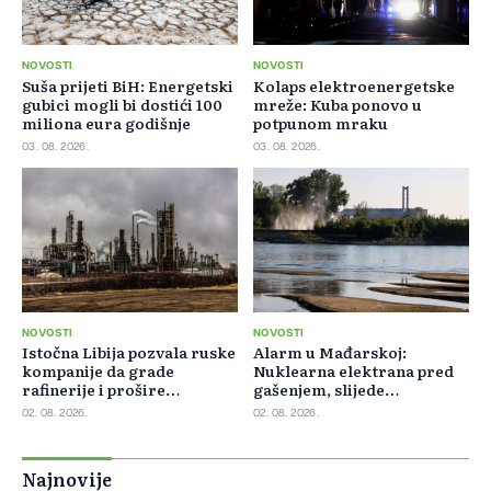
NOVOSTI
NOVOSTI
Suša prijeti BiH: Energetski
Kolaps elektroenergetske
gubici mogli bi dostići 100
mreže: Kuba ponovo u
miliona eura godišnje
potpunom mraku
03. 08. 2026.
03. 08. 2026.
NOVOSTI
NOVOSTI
Istočna Libija pozvala ruske
Alarm u Mađarskoj:
kompanije da grade
Nuklearna elektrana pred
rafinerije i prošire
gašenjem, slijede
energetsku saradnju
restrikcije struje i vode
02. 08. 2026.
02. 08. 2026.
Najnovije