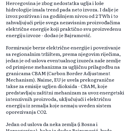
Hercegovina je zbog nedostatka uglja i loše
hidrologije imala trend pada neto izvoza. I dalje je
izvoz pozitivan i na godišnjem nivou od 2 TWh i to
zahvaljujući prije svega nezavisnim proizvođačima
električne energije koji praktično svu proizvedenu
energiju izvoze - dodao je Bajramović.
Formiranje berze električne energije i povezivanje
sa regionalnim tržištem, prema njegovim riječima,
jedan je od uslova eventualnog izuzeća naše zemlje
od primjene mehanizma za ugljičnu prilagodbu na
granicama CBAM (Carbon Border Adjustment
Mechanism). Naime, EU je uvela prekogranične
takse za emisije ugljen dioksida - CBAM, koje
predstavljaju zaštitni mehanizam za uvoz energetski
intenzivnih proizvoda, uključujući i električnu
energiju iz zemalja koje nemaju uveden sistem
oporezivanja CO2.
Jedan od uslova da neka zemlja (i Bosna i
Hercegovina), kako je dodao Bajramović, bude