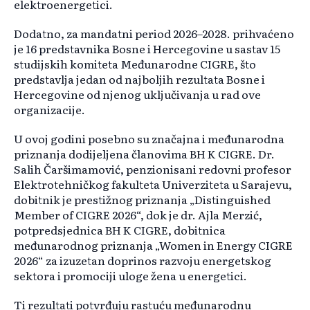
elektroenergetici.
Dodatno, za mandatni period 2026–2028. prihvaćeno
je 16 predstavnika Bosne i Hercegovine u sastav 15
studijskih komiteta Međunarodne CIGRE, što
predstavlja jedan od najboljih rezultata Bosne i
Hercegovine od njenog uključivanja u rad ove
organizacije.
U ovoj godini posebno su značajna i međunarodna
priznanja dodijeljena članovima BH K CIGRE. Dr.
Salih Čaršimamović, penzionisani redovni profesor
Elektrotehničkog fakulteta Univerziteta u Sarajevu,
dobitnik je prestižnog priznanja „Distinguished
Member of CIGRE 2026“, dok je dr. Ajla Merzić,
potpredsjednica BH K CIGRE, dobitnica
međunarodnog priznanja „Women in Energy CIGRE
2026“ za izuzetan doprinos razvoju energetskog
sektora i promociji uloge žena u energetici.
Ti rezultati potvrđuju rastuću međunarodnu