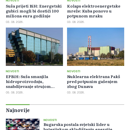
NOVOSTI
NOVOSTI
Suša prijeti BiH: Energetski
Kolaps elektroenergetske
gubici mogli bi dostići 100
mreže: Kuba ponovo u
miliona eura godišnje
potpunom mraku
03. 08. 2026.
03. 08. 2026.
NOVOSTI
NOVOSTI
EPBiH: Suša smanjila
Nuklearna elektrana Pakš
hidroproizvodnju,
pred potpunim gašenjem
snabdijevanje strujom
zbog Dunava
ostaje stabilno
05. 08. 2026.
03. 08. 2026.
Najnovije
NOVOSTI
Bugarska postala svjetski lider u
baterijskom skladištenju energije