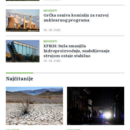
NOVOSTI
Grčka osniva komisiju za razvoj
nuklearnog programa
06. 08. 2026.
NOVOSTI
EPBiH: Suša smanjila
hidroproizvodnju, snabdijevanje
strujom ostaje stabilno
05. 08. 2026.
Najčitanije