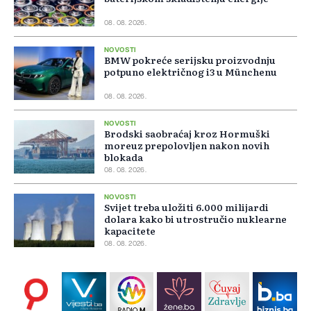
08. 08. 2026.
NOVOSTI
BMW pokreće serijsku proizvodnju
potpuno električnog i3 u Münchenu
08. 08. 2026.
NOVOSTI
Brodski saobraćaj kroz Hormuški
moreuz prepolovljen nakon novih
blokada
08. 08. 2026.
NOVOSTI
Svijet treba uložiti 6.000 milijardi
dolara kako bi utrostručio nuklearne
kapacitete
08. 08. 2026.