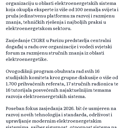
organizaciju u oblasti elektroenergetskih sistema
koja okuplja eksperte iz više od 100 zemalja svijeta i
pruža jedinstvenu platformu za razvoj i razmjenu
znanja, tehničkih rješenja i najboljih praksi u
elektroenergetskom sektoru.
Zasjedanje CIGRE u Parizu predstavlja centralni
događaj u radu ove organizacije i vodeći svjetski
forum za razmjenu stručnih znanja iz oblasti
elektroenergetike.
Ovogodišnji program obuhvata rad svih 16
studijskih komiteta kroz grupne diskusije o više od
1.700 prihvaćenih referata, 17 stručnih radionica te
16 tutorijala posvećenih najaktuelnijim temama
razvoja elektroenergetskih sistema.
Poseban fokus zasjedanja 2026. bit će usmjeren na
razvoj novih tehnologija i standarda, održivost i
upravljanje modernim elektroenergetskim
sistemima, sajber sigurnost, otpornost sistema na