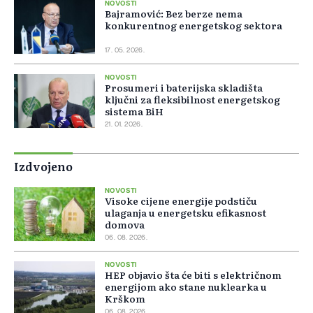
NOVOSTI
Bajramović: Bez berze nema
konkurentnog energetskog sektora
17. 05. 2026.
NOVOSTI
Prosumeri i baterijska skladišta
ključni za fleksibilnost energetskog
sistema BiH
21. 01. 2026.
Izdvojeno
NOVOSTI
Visoke cijene energije podstiču
ulaganja u energetsku efikasnost
domova
06. 08. 2026.
NOVOSTI
HEP objavio šta će biti s električnom
energijom ako stane nuklearka u
Krškom
06. 08. 2026.