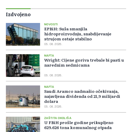
Izdvojeno
NOVOSTI
EPBiH: Suša smanjila
hidroproizvodnju, snabdijevanje
strujom ostaje stabilno
05. 08. 2026.
NAFTA
Wright: Cijene goriva trebale bi pasti u
narednim sedmicama
05. 08. 2026.
NAFTA
Saudi Aramco nadmašio očekivanja,
najavljena dividenda od 21,9 milijardi
dolara
05. 08. 2026.
ZAŠTITA OKOLIŠA
U FBiH prošle godine prikupljeno
629.626 tona komunalnog otpada