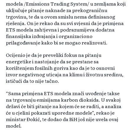
modela /Emissions Trading System/ u zemljama koji
uključuje pitanje naknade za prekograničnu
trgovinu, te da u ovom smislu nema definisanog
rješenja. On je rekao da su svi svjesni da je primjena
ETS modela zahtjevna i podrazumijeva dodatna
finansijska izdvajanja i organizaciono
prilagođavanje kako bi se mogao realizovati.
Ocijenio je da je preveliki fokus na pitanju
energetike i nastojanje da se prestane sa
korištenjem fosilnih goriva kao da je to osnovni
izvor negativnog uticaja na klimu i životnu sredinu,
ističući da to nije tačno.
“Sama primjena ETS modela znači uvođenje takse
na trgovanju emisijama karbon dioksida. U svakoj
državi će biti pitanje na kojem će se raditi, a analiza
će u cjelini pokazati uporedne modele”, rekao je
ministar Đokić, te dodao da BiH još nije uvela ovaj
model.