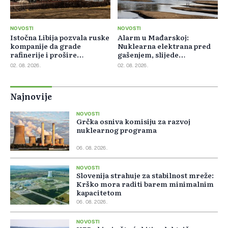
NOVOSTI
NOVOSTI
Istočna Libija pozvala ruske
Alarm u Mađarskoj:
kompanije da grade
Nuklearna elektrana pred
rafinerije i prošire
gašenjem, slijede
energetsku saradnju
restrikcije struje i vode
02. 08. 2026.
02. 08. 2026.
Najnovije
NOVOSTI
Grčka osniva komisiju za razvoj
nuklearnog programa
06. 08. 2026.
NOVOSTI
Slovenija strahuje za stabilnost mreže:
Krško mora raditi barem minimalnim
kapacitetom
06. 08. 2026.
NOVOSTI