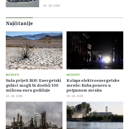
04. 08. 2026.
Najčitanije
NOVOSTI
NOVOSTI
Suša prijeti BiH: Energetski
Kolaps elektroenergetske
gubici mogli bi dostići 100
mreže: Kuba ponovo u
miliona eura godišnje
potpunom mraku
03. 08. 2026.
03. 08. 2026.