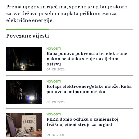
Prema njegovim riječima, sporno je i pitanje skoro
za sve države posebna naplata prilikom izvoza
električne energije.
Povezane vijesti
NOVOSTI
Kuba ponovo pokrenula tri elektrane
nakon nestanka struje na cijelom
ostrvu
04. 08. 2026.
NOVOSTI
Kolaps elektroenergetske mreže: Kuba
ponovo u potpunom mraku
03. 08. 2026.
NOVOSTI
FERK donio odluku o zamjenskoj
tržišnoj cijeni struje za august
23. 07. 2026.