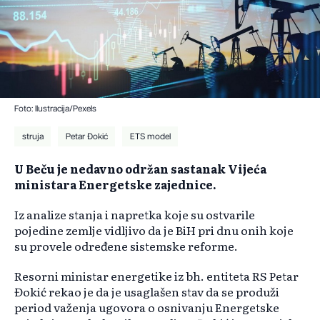
Foto: Ilustracija/Pexels
struja
Petar Đokić
ETS model
U Beču je nedavno održan sastanak Vijeća
ministara Energetske zajednice.
Iz analize stanja i napretka koje su ostvarile
pojedine zemlje vidljivo da je BiH pri dnu onih koje
su provele određene sistemske reforme.
Resorni ministar energetike iz bh. entiteta RS Petar
Đokić rekao je da je usaglašen stav da se produži
period važenja ugovora o osnivanju Energetske