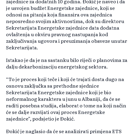
zajednice za dodatnih 10 godina. Đokić je naveo i da
je usvojen budžet Energetske zajednice, koji se
odnosi na pitanja koja finansira ova zajednica
neposredno svojim aktivnostima, dok su direktoru
Sekretarijata Energetske zajednice data dodatna
ovlaštenja u okviru pravnog nastupanja kod
zaključivanja ugovora i preuzimanja obaveze unutar
Sekretarijata.
Istakao je da je na sastanku bilo riječi o planovima za
dalju dekarbonizaciju energetskog sektora.
“To je proces koji teče i koji će trajati dosta dugo na
osnovu zaključka sa prethodne sjednice
Sekretarijata Energetske zajednice koji je bio
neformalnog karaktera u junu u Albaniji, da će se
raditi posebna studija, elaborat o tome na koji način
će se dalje razvijati ovaj proces Energetske
zajednice”, podsjetio je Đokić.
Đokić je naglasio da će se analizirati primjena ETS