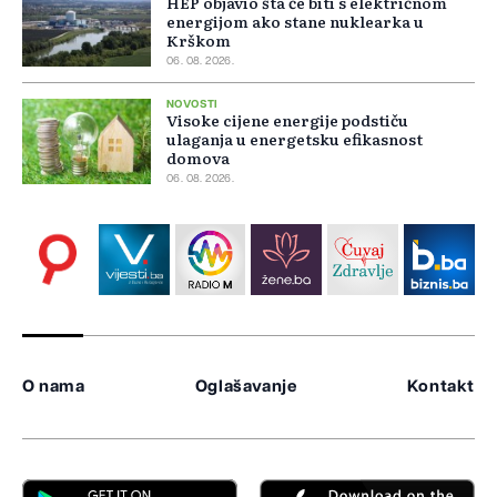
HEP objavio šta će biti s električnom
energijom ako stane nuklearka u
Krškom
06. 08. 2026.
NOVOSTI
Visoke cijene energije podstiču
ulaganja u energetsku efikasnost
domova
06. 08. 2026.
O nama
Oglašavanje
Kontakt