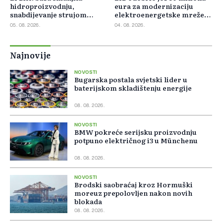
hidroproizvodnju,
eura za modernizaciju
snabdijevanje strujom
elektroenergetske mreže
ostaje stabilno
Slovačke
05. 08. 2026.
04. 08. 2026.
Najnovije
NOVOSTI
Bugarska postala svjetski lider u
baterijskom skladištenju energije
08. 08. 2026.
NOVOSTI
BMW pokreće serijsku proizvodnju
potpuno električnog i3 u Münchenu
08. 08. 2026.
NOVOSTI
Brodski saobraćaj kroz Hormuški
moreuz prepolovljen nakon novih
blokada
08. 08. 2026.