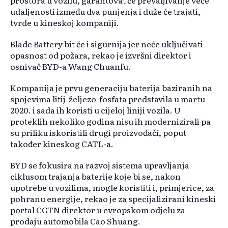
prostora u vozilu, garantovat će prevaljivanje veće
udaljenosti između dva punjenja i duže će trajati,
tvrde u kineskoj kompaniji.
Blade Battery bit će i sigurnija jer neće uključivati
opasnost od požara, rekao je izvršni direktor i
osnivač BYD-a Wang Chuanfu.
Kompanija je prvu generaciju baterija baziranih na
spojevima litij-željezo-fosfata predstavila u martu
2020. i sada ih koristi u cijeloj liniji vozila. U
proteklih nekoliko godina nisu ih modernizirali pa
su priliku iskoristili drugi proizvođači, poput
također kineskog CATL-a.
BYD se fokusira na razvoj sistema upravljanja
ciklusom trajanja baterije koje bi se, nakon
upotrebe u vozilima, mogle koristiti i, primjerice, za
pohranu energije, rekao je za specijalizirani kineski
portal CGTN direktor u evropskom odjelu za
prodaju automobila Cao Shuang.