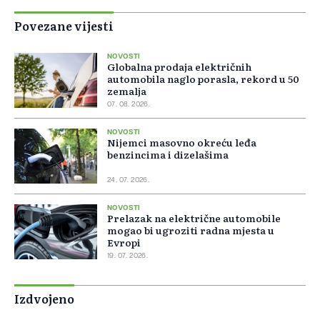
Povezane vijesti
NOVOSTI
Globalna prodaja električnih
automobila naglo porasla, rekord u 50
zemalja
07. 08. 2026.
NOVOSTI
Nijemci masovno okreću leđa
benzincima i dizelašima
24. 07. 2026.
NOVOSTI
Prelazak na električne automobile
mogao bi ugroziti radna mjesta u
Evropi
19. 07. 2026.
Izdvojeno