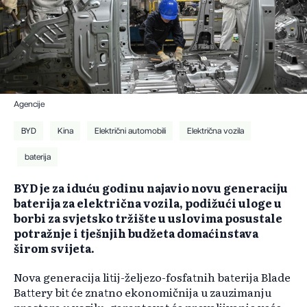
Agencije
BYD
Kina
Električni automobili
Električna vozila
baterija
BYD je za iduću godinu najavio novu generaciju
baterija za električna vozila, podižući uloge u
borbi za svjetsko tržište u uslovima posustale
potražnje i tješnjih budžeta domaćinstava
širom svijeta.
Nova generacija litij-željezo-fosfatnih baterija Blade
Battery bit će znatno ekonomičnija u zauzimanju