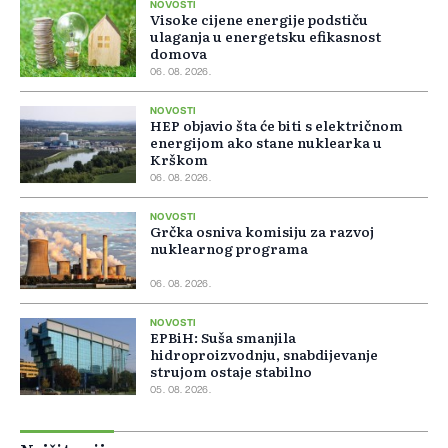
NOVOSTI
Visoke cijene energije podstiču
ulaganja u energetsku efikasnost
domova
06. 08. 2026.
NOVOSTI
HEP objavio šta će biti s električnom
energijom ako stane nuklearka u
Krškom
06. 08. 2026.
NOVOSTI
Grčka osniva komisiju za razvoj
nuklearnog programa
06. 08. 2026.
NOVOSTI
EPBiH: Suša smanjila
hidroproizvodnju, snabdijevanje
strujom ostaje stabilno
05. 08. 2026.