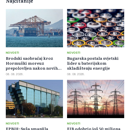
Najčitanije
NOVOSTI
NOVOSTI
Brodski saobraćaj kroz
Bugarska postala svjetski
Hormuški moreuz
lider u baterijskom
prepolovljen nakon novih
skladištenju energije
blokada
08. 08. 2026.
08. 08. 2026.
NOVOSTI
NOVOSTI
EPBiH: Suša smanjila
EIB odobrio još 50 miliona