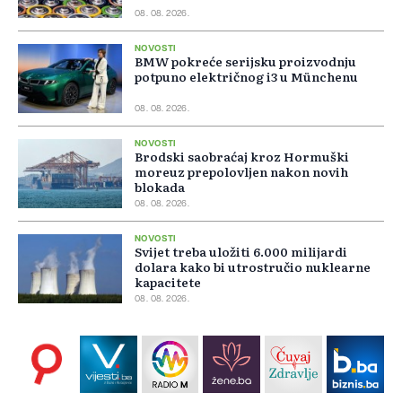
08. 08. 2026.
NOVOSTI
BMW pokreće serijsku proizvodnju
potpuno električnog i3 u Münchenu
08. 08. 2026.
NOVOSTI
Brodski saobraćaj kroz Hormuški
moreuz prepolovljen nakon novih
blokada
08. 08. 2026.
NOVOSTI
Svijet treba uložiti 6.000 milijardi
dolara kako bi utrostručio nuklearne
kapacitete
08. 08. 2026.