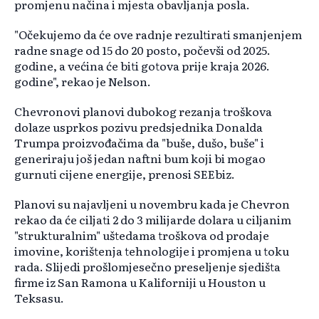
promjenu načina i mjesta obavljanja posla.
"Očekujemo da će ove radnje rezultirati smanjenjem
radne snage od 15 do 20 posto, počevši od 2025.
godine, a većina će biti gotova prije kraja 2026.
godine", rekao je Nelson.
Chevronovi planovi dubokog rezanja troškova
dolaze usprkos pozivu predsjednika Donalda
Trumpa proizvođačima da "buše, dušo, buše" i
generiraju još jedan naftni bum koji bi mogao
gurnuti cijene energije, prenosi SEEbiz.
Planovi su najavljeni u novembru kada je Chevron
rekao da će ciljati 2 do 3 milijarde dolara u ciljanim
"strukturalnim" uštedama troškova od prodaje
imovine, korištenja tehnologije i promjena u toku
rada. Slijedi prošlomjesečno preseljenje sjedišta
firme iz San Ramona u Kaliforniji u Houston u
Teksasu.