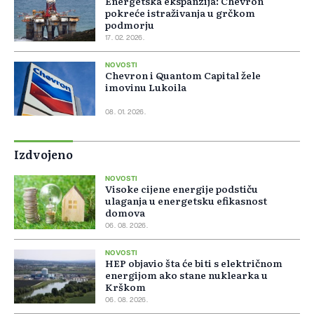
Energetska ekspanzija: Chevron
pokreće istraživanja u grčkom
podmorju
17. 02. 2026.
NOVOSTI
Chevron i Quantom Capital žele
imovinu Lukoila
08. 01. 2026.
Izdvojeno
NOVOSTI
Visoke cijene energije podstiču
ulaganja u energetsku efikasnost
domova
06. 08. 2026.
NOVOSTI
HEP objavio šta će biti s električnom
energijom ako stane nuklearka u
Krškom
06. 08. 2026.