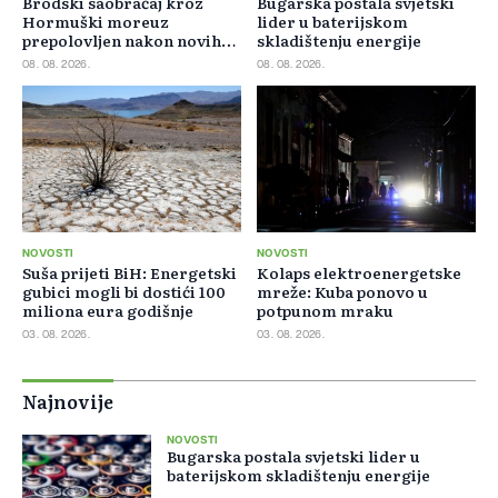
Brodski saobraćaj kroz
Bugarska postala svjetski
Hormuški moreuz
lider u baterijskom
prepolovljen nakon novih
skladištenju energije
blokada
08. 08. 2026.
08. 08. 2026.
NOVOSTI
NOVOSTI
Suša prijeti BiH: Energetski
Kolaps elektroenergetske
gubici mogli bi dostići 100
mreže: Kuba ponovo u
miliona eura godišnje
potpunom mraku
03. 08. 2026.
03. 08. 2026.
Najnovije
NOVOSTI
Bugarska postala svjetski lider u
baterijskom skladištenju energije