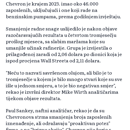
Chevron je krajem 2023. imao oko 46.000
zaposlenih, uključujući i one koji rade na
benzinskim pumpama, prema godišnjem izvještaju.
Smanjenje radne snage uslijedilo je nakon objave
razočaravajućih rezultata u četvrtom tromjesečju
prošlog mjeseca, sa slabim maržama koje su
umanjile učinak rafinerije. Grupa je izvijestila o
prilagođenoj zaradi od 2,06 dolara po dionici koja je
ispod procjena Wall Streeta od 2,11 dolara.
"Neću to nazvati savršenom olujom, ali bilo je to
tromjesečje u kojem je bilo mnogo stvari koje su sve
išle u jednom smjeru, a to je bio negativan smjer",
rekao je izvršni direktor Mike Wirth analitičarima
tijekom objave rezultata.
Paul Sankey, naftni analitičar, rekao je da su
Chevronova strma smanjenja broja zaposlenih
iznenađenje, ali odražavaju "proaktivan potez"
firme, a ne "kriznu akciju". Chevron nije žurio s