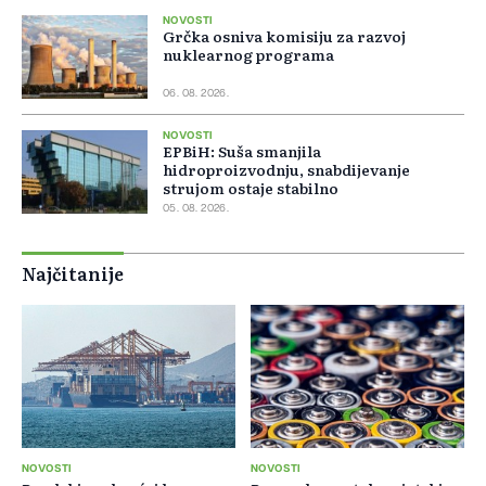
NOVOSTI
Grčka osniva komisiju za razvoj
nuklearnog programa
06. 08. 2026.
NOVOSTI
EPBiH: Suša smanjila
hidroproizvodnju, snabdijevanje
strujom ostaje stabilno
05. 08. 2026.
Najčitanije
NOVOSTI
NOVOSTI