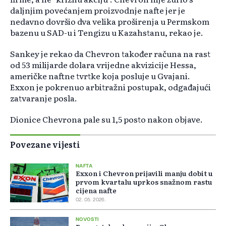
daljnjim povećanjem proizvodnje nafte jer je
nedavno dovršio dva velika proširenja u Permskom
bazenu u SAD-u i Tengizu u Kazahstanu, rekao je.
Sankey je rekao da Chevron također računa na rast
od 53 milijarde dolara vrijedne akvizicije Hessa,
američke naftne tvrtke koja posluje u Gvajani.
Exxon je pokrenuo arbitražni postupak, odgađajući
zatvaranje posla.
Dionice Chevrona pale su 1,5 posto nakon objave.
Povezane vijesti
NAFTA
Exxon i Chevron prijavili manju dobit u
prvom kvartalu uprkos snažnom rastu
cijena nafte
02. 05. 2026.
NOVOSTI