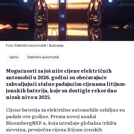
Foto: Električni automobili / Ilustracija
cijene
Električni automobili
Mogućnosti za još niže cijene električnih
automobil u 2026. godini su obećavajuće
zahvaljujući stalno padajućim cijenama litijum-
jonskih baterija, koje su dostigle rekordno
nizak nivo u 2025.
Cijene baterija za električne automobile ozbiljno su
padale ove godine. Prema novoj analizi
BloombergNEF-a, koja istražuje globalna tržišta
sirovina, prosječna cijena litijum-jonskih