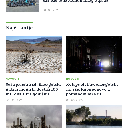
629.626 tona komunalnog otpada
04. 08. 2026.
Najčitanije
NOVOSTI
NOVOSTI
Suša prijeti BiH: Energetski
Kolaps elektroenergetske
gubici mogli bi dostići 100
mreže: Kuba ponovo u
miliona eura godišnje
potpunom mraku
03. 08. 2026.
03. 08. 2026.