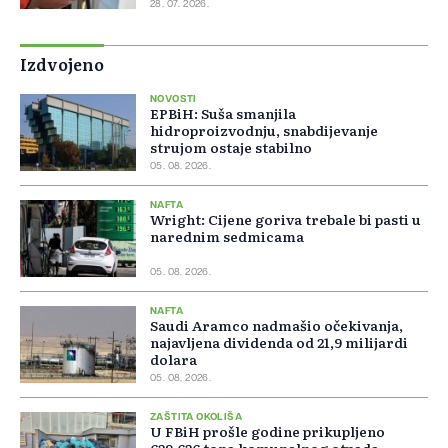
28. 07. 2026.
Izdvojeno
NOVOSTI
EPBiH: Suša smanjila
hidroproizvodnju, snabdijevanje
strujom ostaje stabilno
05. 08. 2026.
NAFTA
Wright: Cijene goriva trebale bi pasti u
narednim sedmicama
05. 08. 2026.
NAFTA
Saudi Aramco nadmašio očekivanja,
najavljena dividenda od 21,9 milijardi
dolara
05. 08. 2026.
ZAŠTITA OKOLIŠA
U FBiH prošle godine prikupljeno