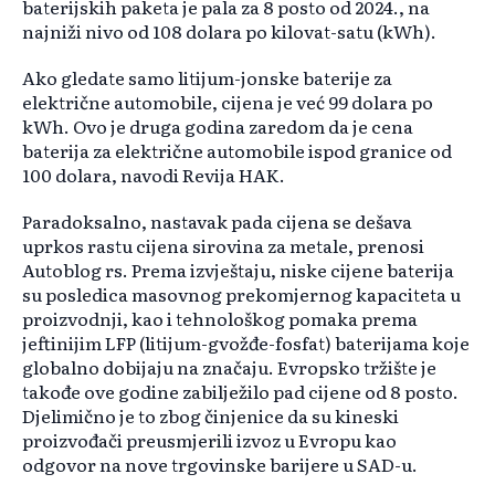
baterijskih paketa je pala za 8 posto od 2024., na
najniži nivo od 108 dolara po kilovat-satu (kWh).
Ako gledate samo litijum-jonske baterije za
električne automobile, cijena je već 99 dolara po
kWh. Ovo je druga godina zaredom da je cena
baterija za električne automobile ispod granice od
100 dolara, navodi Revija HAK.
Paradoksalno, nastavak pada cijena se dešava
uprkos rastu cijena sirovina za metale, prenosi
Autoblog rs. Prema izvještaju, niske cijene baterija
su posledica masovnog prekomjernog kapaciteta u
proizvodnji, kao i tehnološkog pomaka prema
jeftinijim LFP (litijum-gvožđe-fosfat) baterijama koje
globalno dobijaju na značaju. Evropsko tržište je
takođe ove godine zabilježilo pad cijene od 8 posto.
Djelimično je to zbog činjenice da su kineski
proizvođači preusmjerili izvoz u Evropu kao
odgovor na nove trgovinske barijere u SAD-u.