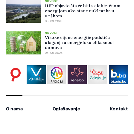
NOVOSTI
HEP objavio šta će biti s električnom
energijom ako stane nuklearka u
Krškom
06. 08. 2026.
NOVOSTI
Visoke cijene energije podstiču
ulaganja u energetsku efikasnost
domova
06. 08. 2026.
O nama
Oglašavanje
Kontakt