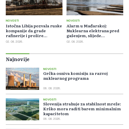
NOVOSTI
NOVOSTI
Istočna Libija pozvala ruske
Alarm u Mađarskoj:
kompanije da grade
Nuklearna elektrana pred
rafinerije i prošire
gašenjem, slijede
energetsku saradnju
restrikcije struje i vode
02. 08. 2026.
02. 08. 2026.
Najnovije
NOVOSTI
Grčka osniva komisiju za razvoj
nuklearnog programa
06. 08. 2026.
NOVOSTI
Slovenija strahuje za stabilnost mreže:
Krško mora raditi barem minimalnim
kapacitetom
06. 08. 2026.