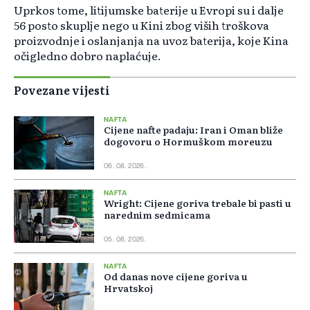
Uprkos tome, litijumske baterije u Evropi su i dalje
56 posto skuplje nego u Kini zbog viših troškova
proizvodnje i oslanjanja na uvoz baterija, koje Kina
očigledno dobro naplaćuje.
Povezane vijesti
NAFTA
Cijene nafte padaju: Iran i Oman bliže
dogovoru o Hormuškom moreuzu
06. 08. 2026.
NAFTA
Wright: Cijene goriva trebale bi pasti u
narednim sedmicama
05. 08. 2026.
NAFTA
Od danas nove cijene goriva u
Hrvatskoj