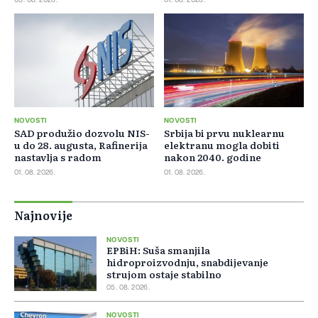
NOVOSTI
NOVOSTI
SAD produžio dozvolu NIS-
Srbija bi prvu nuklearnu
u do 28. augusta, Rafinerija
elektranu mogla dobiti
nastavlja s radom
nakon 2040. godine
01. 08. 2026.
01. 08. 2026.
Najnovije
NOVOSTI
EPBiH: Suša smanjila
hidroproizvodnju, snabdijevanje
strujom ostaje stabilno
05. 08. 2026.
NOVOSTI