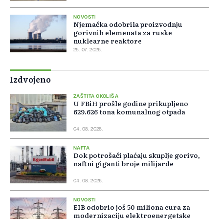
NOVOSTI
Njemačka odobrila proizvodnju
gorivnih elemenata za ruske
nuklearne reaktore
25. 07. 2026.
Izdvojeno
ZAŠTITA OKOLIŠA
U FBiH prošle godine prikupljeno
629.626 tona komunalnog otpada
04. 08. 2026.
NAFTA
Dok potrošači plaćaju skuplje gorivo,
naftni giganti broje milijarde
04. 08. 2026.
NOVOSTI
EIB odobrio još 50 miliona eura za
modernizaciju elektroenergetske