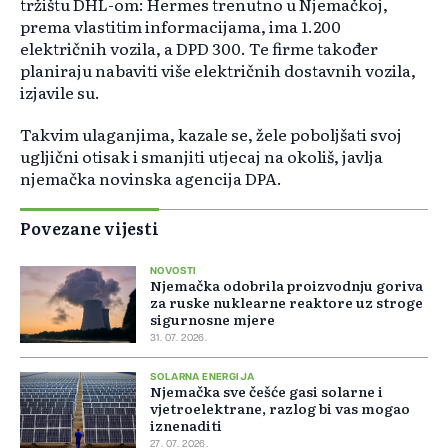
tržištu DHL-om: Hermes trenutno u Njemačkoj,
prema vlastitim informacijama, ima 1.200
električnih vozila, a DPD 300. Te firme također
planiraju nabaviti više električnih dostavnih vozila,
izjavile su.
Takvim ulaganjima, kazale se, žele poboljšati svoj
ugljični otisak i smanjiti utjecaj na okoliš, javlja
njemačka novinska agencija DPA.
Povezane vijesti
NOVOSTI
Njemačka odobrila proizvodnju goriva
za ruske nuklearne reaktore uz stroge
sigurnosne mjere
31. 07. 2026.
SOLARNA ENERGIJA
Njemačka sve češće gasi solarne i
vjetroelektrane, razlog bi vas mogao
iznenaditi
27. 07. 2026.