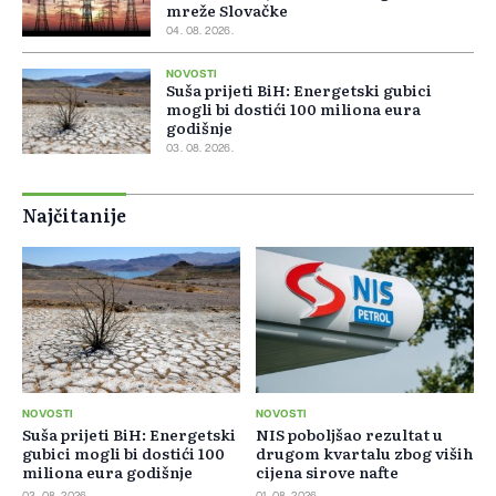
mreže Slovačke
04. 08. 2026.
NOVOSTI
Suša prijeti BiH: Energetski gubici
mogli bi dostići 100 miliona eura
godišnje
03. 08. 2026.
Najčitanije
NOVOSTI
NOVOSTI
Suša prijeti BiH: Energetski
NIS poboljšao rezultat u
gubici mogli bi dostići 100
drugom kvartalu zbog viših
miliona eura godišnje
cijena sirove nafte
03. 08. 2026.
01. 08. 2026.