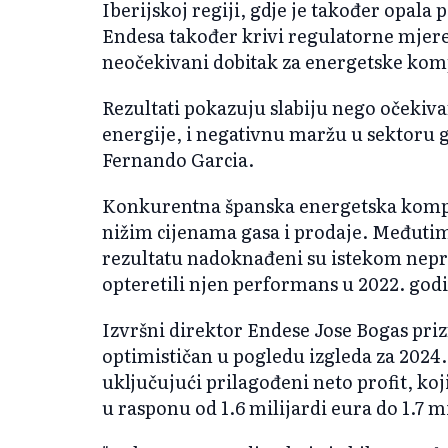
Iberijskoj regiji, gdje je također opal
Endesa također krivi regulatorne mjere
neočekivani dobitak za energetske kompa
Rezultati pokazuju slabiju nego očekiv
energije, i negativnu maržu u sektoru ga
Fernando Garcia.
Konkurentna španska energetska komp
nižim cijenama gasa i prodaje. Međuti
rezultatu nadoknađeni su istekom neprof
opteretili njen performans u 2022. godi
Izvršni direktor Endese Jose Bogas prizn
optimističan u pogledu izgleda za 2024. 
uključujući prilagođeni neto profit, koj
u rasponu od 1.6 milijardi eura do 1.7 mi