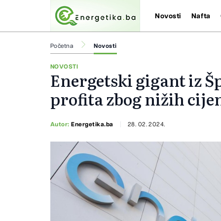
Novosti
Nafta
Početna
Novosti
NOVOSTI
Energetski gigant iz Šp
profita zbog nižih cije
Autor:
Energetika.ba
28. 02. 2024.