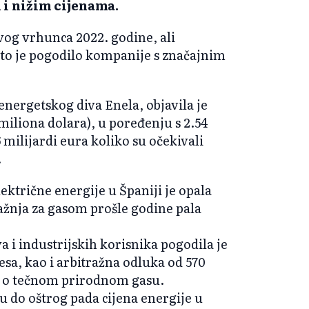
i nižim cijenama.
svog vrhunca 2022. godine, ali
 što je pogodilo kompanije s značajnim
 energetskog diva Enela, objavila je
miliona dolara), u poređenju s 2.54
 milijardi eura koliko su očekivali
.
ektrične energije u Španiji je opala
ažnja za gasom prošle godine pala
a i industrijskih korisnika pogodila je
esa, kao i arbitražna odluka od 570
a o tečnom prirodnom gasu.
u do oštrog pada cijena energije u