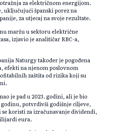
a potražnja za električnom energijom.
, uključujući španski porez na
nije, za utjecaj na svoje rezultate.
anu maržu u sektoru električne
sa, izjavio je analitičar RBC-a,
anija Naturgy također je pogođena
m, efekti na njenom poslovnom
itabilnih zaštita od rizika koji su
ni.
ao je pad u 2023. godini, ali je bio
godinu, potvrdivši godišnje ciljeve,
i se koristi za izračunavanje dividendi,
lijardi eura.