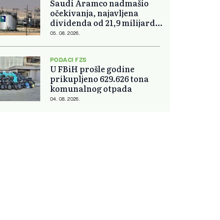
Saudi Aramco nadmašio
očekivanja, najavljena
dividenda od 21,9 milijardi
dolara
05. 08. 2026.
PODACI FZS
U FBiH prošle godine
prikupljeno 629.626 tona
komunalnog otpada
04. 08. 2026.