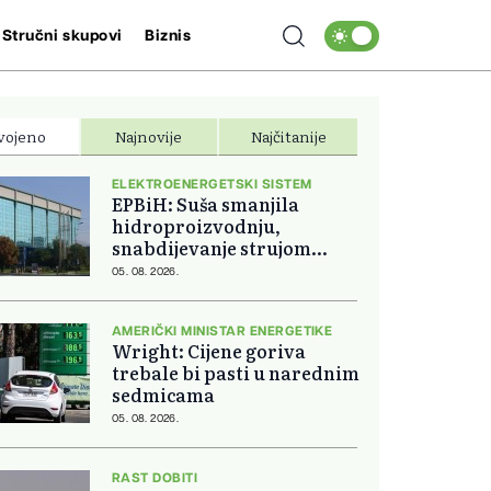
Stručni skupovi
Biznis
vojeno
Najnovije
Najčitanije
ELEKTROENERGETSKI SISTEM
EPBiH: Suša smanjila
hidroproizvodnju,
snabdijevanje strujom
ostaje stabilno
05. 08. 2026.
AMERIČKI MINISTAR ENERGETIKE
Wright: Cijene goriva
trebale bi pasti u narednim
sedmicama
05. 08. 2026.
RAST DOBITI