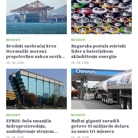
NOVOSTI
NOVOSTI
Brodski saobraćaj kroz
Bugarska postala svjetski
Hormuški moreuz
lider u baterijskom
prepolovljen nakon novih
skladištenju energije
blokada
08. 08. 2026.
08. 08. 2026.
NOVOSTI
NOVOSTI
EPBiH: Suša smanjila
Naftni giganti zaradili
hidroproizvodnju,
gotovo 93 milijarde dolara
snabdijevanje strujom
za samo tri mjeseca
ostaje stabilno
05. 08. 2026.
05. 08. 2026.