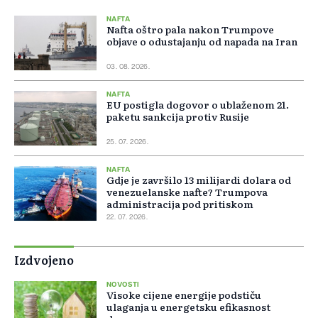
NAFTA
Nafta oštro pala nakon Trumpove
objave o odustajanju od napada na Iran
03. 08. 2026.
NAFTA
EU postigla dogovor o ublaženom 21.
paketu sankcija protiv Rusije
25. 07. 2026.
NAFTA
Gdje je završilo 13 milijardi dolara od
venezuelanske nafte? Trumpova
administracija pod pritiskom
22. 07. 2026.
Izdvojeno
NOVOSTI
Visoke cijene energije podstiču
ulaganja u energetsku efikasnost