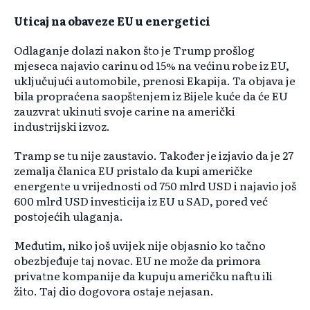
Uticaj na obaveze EU u energetici
Odlaganje dolazi nakon što je Trump prošlog
mjeseca najavio carinu od 15% na većinu robe iz EU,
uključujući automobile, prenosi Ekapija. Ta objava je
bila propraćena saopštenjem iz Bijele kuće da će EU
zauzvrat ukinuti svoje carine na američki
industrijski izvoz.
Tramp se tu nije zaustavio. Također je izjavio da je 27
zemalja članica EU pristalo da kupi američke
energente u vrijednosti od 750 mlrd USD i najavio još
600 mlrd USD investicija iz EU u SAD, pored već
postojećih ulaganja.
Međutim, niko još uvijek nije objasnio ko tačno
obezbjeđuje taj novac. EU ne može da primora
privatne kompanije da kupuju američku naftu ili
žito. Taj dio dogovora ostaje nejasan.