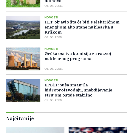
domova
06. 08. 2026.
NOVOSTI
HEP objavio šta će biti s električnom
energijom ako stane nuklearka u
Krškom
06. 08. 2026.
NOVOSTI
Grčka osniva komisiju za razvoj
nuklearnog programa
06. 08. 2026.
NOVOSTI
EPBiH: Suša smanjila
hidroproizvodnju, snabdijevanje
strujom ostaje stabilno
05. 08. 2026.
Najčitanije