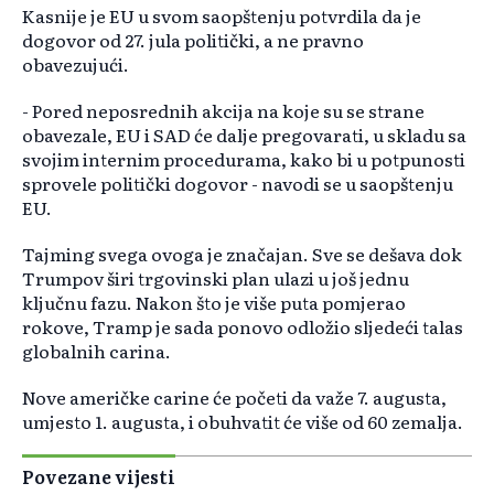
Kasnije je EU u svom saopštenju potvrdila da je
dogovor od 27. jula politički, a ne pravno
obavezujući.
- Pored neposrednih akcija na koje su se strane
obavezale, EU i SAD će dalje pregovarati, u skladu sa
svojim internim procedurama, kako bi u potpunosti
sprovele politički dogovor - navodi se u saopštenju
EU.
Tajming svega ovoga je značajan. Sve se dešava dok
Trumpov širi trgovinski plan ulazi u još jednu
ključnu fazu. Nakon što je više puta pomjerao
rokove, Tramp je sada ponovo odložio sljedeći talas
globalnih carina.
Nove američke carine će početi da važe 7. augusta,
umjesto 1. augusta, i obuhvatit će više od 60 zemalja.
Povezane vijesti