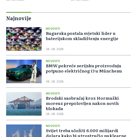
Najnovije
NOVOSTI
Bugarska postala svjetski lider u
baterijskom skladištenju energije
08. 08. 2026.
NOVOSTI
BMW pokreće serijsku proizvodnju
potpuno električnog i3 u Münchenu
08. 08. 2026.
NOVOSTI
Brodski saobraćaj kroz Hormuški
moreuz prepolovljen nakon novih
blokada
08. 08. 2026.
NOVOSTI
Svijet treba uložiti 6.000 milijardi
dolara kako bi utrostručio nuklearne