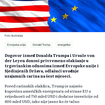
Foto: Ilustracija
Evropska unija
Donald Trump
energetika
Dogovor između Donalda Trumpa i Ursule von
der Leyen donosi privremeno olakšanje u
trgovinskim odnosima između Evropske unije i
Sjedinjenih Država, odlažući uvođenje
uzajamnih carina na šest mjeseci.
Pored carinskih olakšica, Trump je najavio
kupovinu američkih energenata od strane EU u
vrijednosti od 750 mlrd USD i dodatne investicije od
600 mlrd USD, iako nije jasno ko će tačno