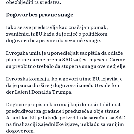
obezbijediti ta sredstva.
Dogovor bez pravne snage
Iako se sve predstavlja kao značajan pomak,
zvaničnici iz EU kažu da je riječ o političkom
dogovoru bez pravne obavezujuće snage.
Evropska unija je u ponedjeljak saopštila da odlaže
planirane carine prema SAD za šest mjeseci. Carine
su prvobitno trebalo da stupe na snagu ove nedjelje.
Evropska komisija, koja govori u ime EU, izjavila je
da je pauza dio šireg dogovora između Ursule fon
der Lajen i Donalda Trumpa.
Dogovor je opisan kao onaj koji donosi stabilnost i
predvidivost za građane i preduzeća s obje strane
Atlantika. EU je takođe potvrdila da sarađuje sa SAD
na finalizaciji Zajedničke izjave, u skladu sa ranijim
dogovorom.