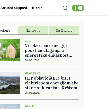
Stručni skupovi
Biznis
vojeno
Najnovije
Najčitanije
ECB
Visoke cijene energije
podstiču ulaganja u
energetsku efikasnost
domova
06. 08. 2026.
HRVATSKA
HEP objavio šta će biti s
električnom energijom ako
stane nuklearka u Krškom
06. 08. 2026.
ATINA