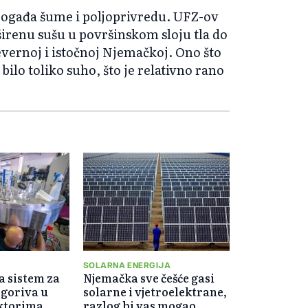
pogađa šume i poljoprivredu. UFZ-ov
irenu sušu u površinskom sloju tla do
evernoj i istočnoj Njemačkoj. Ono što
 bilo toliko suho, što je relativno rano
SOLARNA ENERGIJA
a sistem za
Njemačka sve češće gasi
 goriva u
solarne i vjetroelektrane,
aktorima
razlog bi vas mogao