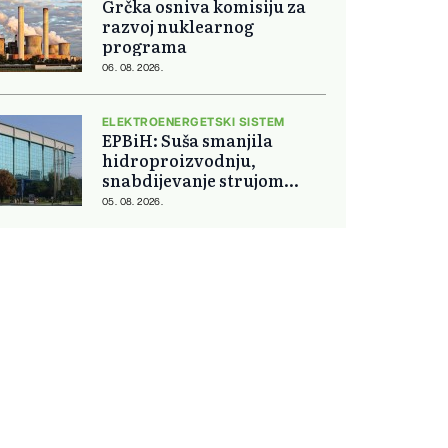
Grčka osniva komisiju za
razvoj nuklearnog
programa
06. 08. 2026.
ELEKTROENERGETSKI SISTEM
EPBiH: Suša smanjila
hidroproizvodnju,
snabdijevanje strujom
ostaje stabilno
05. 08. 2026.