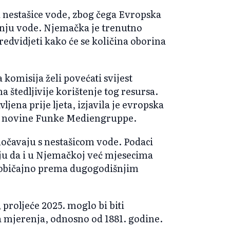
 nestašice vode, zbog čega Evropska
dnju vode. Njemačka je trenutno
edvidjeti kako će se količina oborina
komisija želi povećati svijest
a štedljivije korištenje tog resursa.
vljena prije ljeta, izjavila je evropska
 za novine Funke Mediengruppe.
čavaju s nestašicom vode. Podaci
u da i u Njemačkoj već mjesecima
 uobičajno prema dugogodišnjim
proljeće 2025. moglo bi biti
 mjerenja, odnosno od 1881. godine.