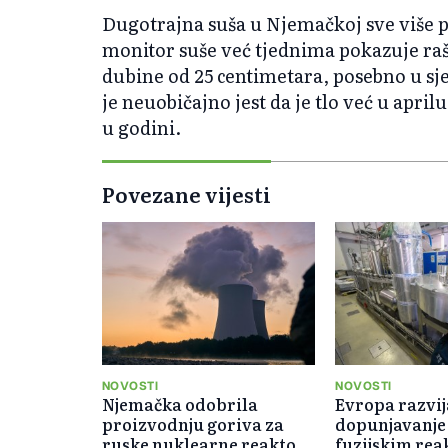
Dugotrajna suša u Njemačkoj sve više 
monitor suše već tjednima pokazuje raš
dubine od 25 centimetara, posebno u sj
je neuobičajno jest da je tlo već u aprilu
u godini.
Povezane vijesti
NOVOSTI
NOVOSTI
Njemačka odobrila
Evropa razvij
proizvodnju goriva za
dopunjavanje
ruske nuklearne reaktore
fuzijskim re