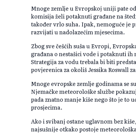
Mnoge zemlje u Evropskoj uniji pate od
komisija želi potaknuti građane na šte
također vrlo suha. Ipak, nemoguće je pr
razvijati u nadolazećim mjesecima.
Zbog sve češćih suša u Evropi, Evropska 
građana o nestašici vode i potaknuti ih n
Strategija za vodu trebala bi biti predsta
povjerenica za okoliš Jessika Roswall
Mnoge evropske zemlje godinama se suo
Njemačke meteorološke službe pokazuj
pada znatno manje kiše nego što je to
prosjecima.
Ako i svibanj ostane uglavnom bez kiše, 
najsušnije otkako postoje meteorološka