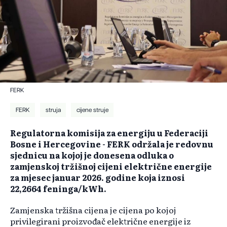
FERK
FERK
struja
cijene struje
Regulatorna komisija za energiju u Federaciji
Bosne i Hercegovine - FERK održala je redovnu
sjednicu na kojoj je donesena odluka o
zamjenskoj tržišnoj cijeni električne energije
za mjesec januar 2026. godine koja iznosi
22,2664 feninga/kWh.
Zamjenska tržišna cijena je cijena po kojoj
privilegirani proizvođač električne energije iz