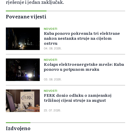
rješenje i jedan zaključak.
Povezane vijesti
NOVOSTI
Kuba ponovo pokrenula tri elektrane
nakon nestanka struje na cijelom
ostrvu
04. 08. 2026.
NOVOSTI
Kolaps elektroenergetske mreže: Kuba
ponovo u potpunom mraku
03. 08. 2026.
NOVOSTI
FERK donio odluku o zamjenskoj
tržišnoj cijeni struje za august
23. 07. 2026.
Izdvojeno