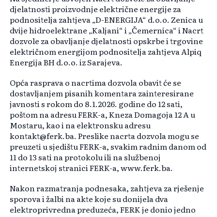
djelatnosti proizvodnje električne energije za
podnositelja zahtjeva „D-ENERGIJA“ d.o.o. Zenica u
dvije hidroelektrane „Kaljani“ i „Čemernica“ i Nacrt
dozvole za obavljanje djelatnosti opskrbe i trgovine
električnom energijom podnositelja zahtjeva Alpiq
Energija BH d.o.o. iz Sarajeva.
Opća rasprava o nacrtima dozvola obavit će se
dostavljanjem pisanih komentara zainteresirane
javnosti s rokom do 8.1.2026. godine do 12 sati,
poštom na adresu FERK-a, Kneza Domagoja 12 A u
Mostaru, kao i na elektronsku adresu
kontakt@ferk.ba. Preslike nacrta dozvola mogu se
preuzeti u sjedištu FERK-a, svakim radnim danom od
11 do 13 sati na protokolu ili na službenoj
internetskoj stranici FERK-a, www.ferk.ba.
Nakon razmatranja podnesaka, zahtjeva za rješenje
sporova i žalbi na akte koje su donijela dva
elektroprivredna preduzeća, FERK je donio jedno