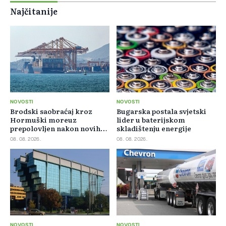
Najčitanije
NOVOSTI
NOVOSTI
Brodski saobraćaj kroz
Bugarska postala svjetski
Hormuški moreuz
lider u baterijskom
prepolovljen nakon novih
skladištenju energije
blokada
08. 08. 2026.
08. 08. 2026.
NOVOSTI
NOVOSTI