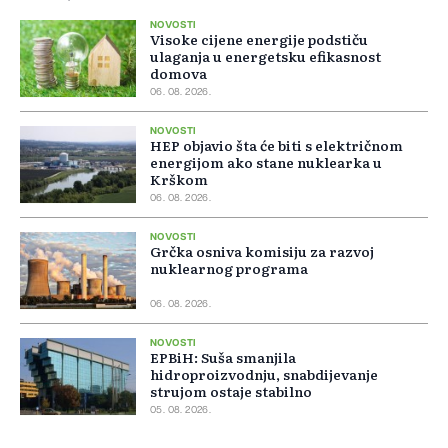
NOVOSTI
Visoke cijene energije podstiču
ulaganja u energetsku efikasnost
domova
06. 08. 2026.
NOVOSTI
HEP objavio šta će biti s električnom
energijom ako stane nuklearka u
Krškom
06. 08. 2026.
NOVOSTI
Grčka osniva komisiju za razvoj
nuklearnog programa
06. 08. 2026.
NOVOSTI
EPBiH: Suša smanjila
hidroproizvodnju, snabdijevanje
strujom ostaje stabilno
05. 08. 2026.