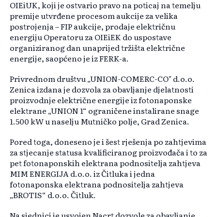
OIEiUK, koji je ostvario pravo na poticaj na temelju
premije utvrđene procesom aukcije za velika
postrojenja – FIP aukcije, prodaje električnu
energiju Operatoru za OIEiEK do uspostave
organiziranog dan unaprijed tržišta električne
energije, saopćeno je iz FERK-a.
Privrednom društvu „UNION-COMERC-CO" d.o.o.
Zenica izdana je dozvola za obavljanje djelatnosti
proizvodnje električne energije iz fotonaponske
elektrane „UNION 1“ ograničene instalirane snage
1.500 kW u naselju Mutničko polje, Grad Zenica.
Pored toga, doneseno je i šest rješenja po zahtjevima
za stjecanje statusa kvalificiranog proizvođača i to za
pet fotonaponskih elektrana podnositelja zahtjeva
MIM ENERGIJA d.o.o. iz Čitluka i jedna
fotonaponska elektrana podnositelja zahtjeva
„BROTIS“ d.o.o. Čitluk.
Na sjednici je usvojen Nacrt dozvole za obavljanje