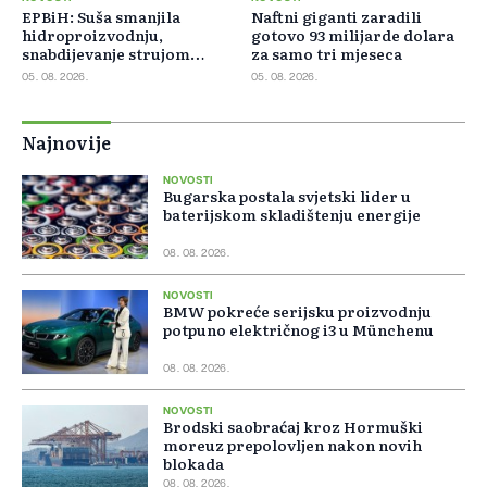
EPBiH: Suša smanjila
Naftni giganti zaradili
hidroproizvodnju,
gotovo 93 milijarde dolara
snabdijevanje strujom
za samo tri mjeseca
ostaje stabilno
05. 08. 2026.
05. 08. 2026.
Najnovije
NOVOSTI
Bugarska postala svjetski lider u
baterijskom skladištenju energije
08. 08. 2026.
NOVOSTI
BMW pokreće serijsku proizvodnju
potpuno električnog i3 u Münchenu
08. 08. 2026.
NOVOSTI
Brodski saobraćaj kroz Hormuški
moreuz prepolovljen nakon novih
blokada
08. 08. 2026.