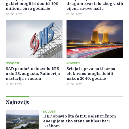
gubici mogli bi dostići 100
drugom kvartalu zbog viših
miliona eura godišnje
cijena sirove nafte
03. 08. 2026.
01. 08. 2026.
NOVOSTI
NOVOSTI
SAD produžio dozvolu NIS-
Srbija bi prvu nuklearnu
u do 28. augusta, Rafinerija
elektranu mogla dobiti
nastavlja s radom
nakon 2040. godine
01. 08. 2026.
01. 08. 2026.
Najnovije
NOVOSTI
HEP objavio šta će biti s električnom
energijom ako stane nuklearka u
Krškom