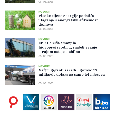
06. 08. 2026.
NOVOSTI
Visoke cijene energije podstiču
ulaganja u energetsku efikasnost
domova
06. 08. 2026.
NOVOSTI
EPBiH: Suša smanjila
hidroproizvodnju, snabdijevanje
strujom ostaje stabilno
05. 08. 2026.
NOVOSTI
Naftni giganti zaradili gotovo 93
milijarde dolara za samo tri mjeseca
05. 08. 2026.