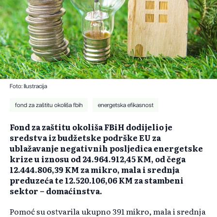
Foto: Ilustracija
fond za zaštitu okoliša fbih
energetska efikasnost
Fond za zaštitu okoliša FBiH dodijelio je
sredstva iz budžetske podrške EU za
ublažavanje negativnih posljedica energetske
krize u iznosu od 24.964.912,45 KM, od čega
12.444.806,39 KM za mikro, mala i srednja
preduzeća te 12.520.106,06 KM za stambeni
sektor – domaćinstva.
Pomoć su ostvarila ukupno 391 mikro, mala i srednja