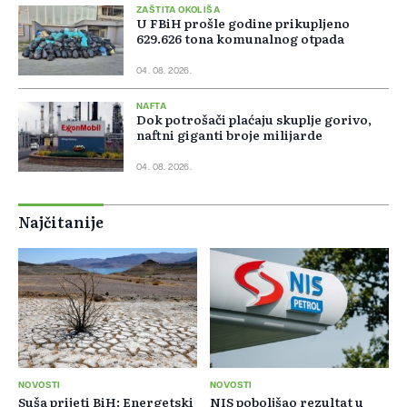
ZAŠTITA OKOLIŠA
U FBiH prošle godine prikupljeno
629.626 tona komunalnog otpada
04. 08. 2026.
NAFTA
Dok potrošači plaćaju skuplje gorivo,
naftni giganti broje milijarde
04. 08. 2026.
Najčitanije
NOVOSTI
NOVOSTI
Suša prijeti BiH: Energetski
NIS poboljšao rezultat u