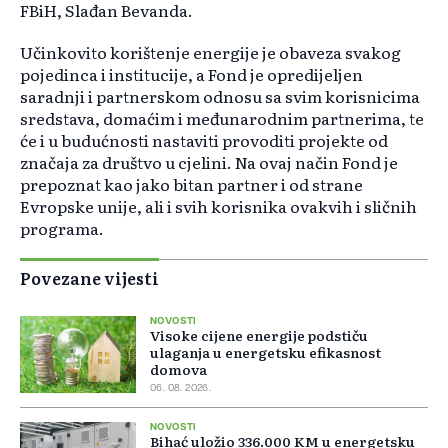
FBiH, Slađan Bevanda.
Učinkovito korištenje energije je obaveza svakog
pojedinca i institucije, a Fond je opredijeljen
saradnji i partnerskom odnosu sa svim korisnicima
sredstava, domaćim i međunarodnim partnerima, te
će i u budućnosti nastaviti provoditi projekte od
značaja za društvo u cjelini. Na ovaj način Fond je
prepoznat kao jako bitan partner i od strane
Evropske unije, ali i svih korisnika ovakvih i sličnih
programa.
Povezane vijesti
NOVOSTI
Visoke cijene energije podstiču
ulaganja u energetsku efikasnost
domova
06. 08. 2026.
NOVOSTI
Bihać uložio 336.000 KM u energetsku