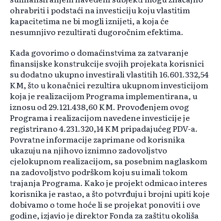
ohrabriti i podstaći na investiciju koju vlastitim
kapacitetima ne bi mogli iznijeti, a koja će
nesumnjivo rezultirati dugoročnim efektima.
Kada govorimo o domaćinstvima za zatvaranje
finansijske konstrukcije svojih projekata korisnici
su dodatno ukupno investirali vlastitih 16.601.332,54
KM, što u konačnici rezultira ukupnom investicijom
koja je realizacijom Programa implementirana, u
iznosu od 29.121.438,60 KM. Provođenjem ovog
Programa i realizacijom navedene investicije je
registrirano 4.231.320,14 KM pripadajućeg PDV-a.
Povratne informacije zaprimane od korisnika
ukazuju na njihovo iznimno zadovoljstvo
cjelokupnom realizacijom, sa posebnim naglaskom
na zadovoljstvo podrškom koju su imali tokom
trajanja Programa. Kako je projekt odmicao interes
korisnika je rastao, a što potvrđuju i brojni upiti koje
dobivamo o tome hoće li se projekat ponoviti i ove
godine, izjavio je direktor Fonda za zaštitu okoliša