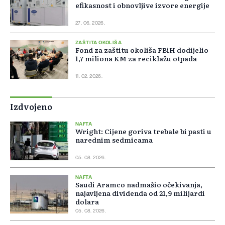
efikasnost i obnovljive izvore energije
27. 06. 2026.
ZAŠTITA OKOLIŠA
Fond za zaštitu okoliša FBiH dodijelio
1,7 miliona KM za reciklažu otpada
11. 02. 2026.
Izdvojeno
NAFTA
Wright: Cijene goriva trebale bi pasti u
narednim sedmicama
05. 08. 2026.
NAFTA
Saudi Aramco nadmašio očekivanja,
najavljena dividenda od 21,9 milijardi
dolara
05. 08. 2026.