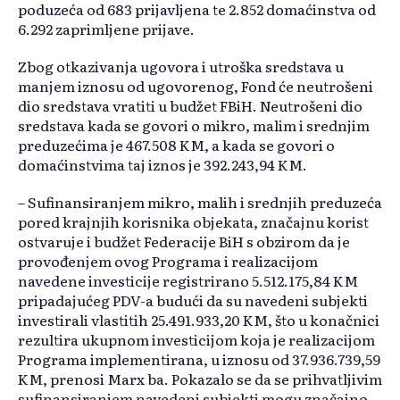
poduzeća od 683 prijavljena te 2.852 domaćinstva od
6.292 zaprimljene prijave.
Zbog otkazivanja ugovora i utroška sredstava u
manjem iznosu od ugovorenog, Fond će neutrošeni
dio sredstava vratiti u budžet FBiH. Neutrošeni dio
sredstava kada se govori o mikro, malim i srednjim
preduzećima je 467.508 KM, a kada se govori o
domaćinstvima taj iznos je 392.243,94 KM.
– Sufinansiranjem mikro, malih i srednjih preduzeća
pored krajnjih korisnika objekata, značajnu korist
ostvaruje i budžet Federacije BiH s obzirom da je
provođenjem ovog Programa i realizacijom
navedene investicije registrirano 5.512.175,84 KM
pripadajućeg PDV-a budući da su navedeni subjekti
investirali vlastitih 25.491.933,20 KM, što u konačnici
rezultira ukupnom investicijom koja je realizacijom
Programa implementirana, u iznosu od 37.936.739,59
KM, prenosi Marx ba. Pokazalo se da se prihvatljivim
sufinansiranjem navedeni subjekti mogu značajno