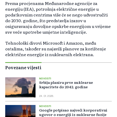
Prema procjenama Međunarodne agencije za
energiju (IEA), potrošnja električne energije u
podatkovnim centrima više će se nego udvostručiti
do 2030. godine, što predstavlja izazov u
osiguravanju dovoljne opskrbe energijom u vrijeme
sve veće upotrebe umjetne inteligencije.
Tehnološki divovi Microsoft i Amazon, među
ostalima, također su najavili planove za korištenje
električne energije iz nuklearnih elektrana.
Povezane vijesti
NOVOSTI
Srbija planira prve nuklearne
kapacitete do 2042. godine
24. 01. 2026.
NOVOSTI
Google potpisao najveći korporativni
ugovor o energiji iz nuklearne fuzije