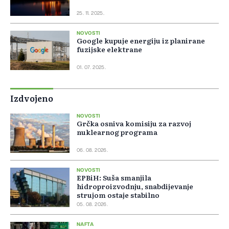
25. 11. 2025.
NOVOSTI
Google kupuje energiju iz planirane
fuzijske elektrane
01. 07. 2025.
Izdvojeno
NOVOSTI
Grčka osniva komisiju za razvoj
nuklearnog programa
06. 08. 2026.
NOVOSTI
EPBiH: Suša smanjila
hidroproizvodnju, snabdijevanje
strujom ostaje stabilno
05. 08. 2026.
NAFTA