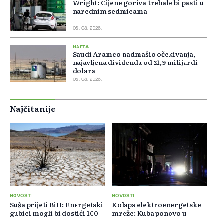
Wright: Cijene goriva trebale bi pasti u
narednim sedmicama
05. 08. 2026.
NAFTA
Saudi Aramco nadmašio očekivanja,
najavljena dividenda od 21,9 milijardi
dolara
05. 08. 2026.
Najčitanije
NOVOSTI
NOVOSTI
Suša prijeti BiH: Energetski
Kolaps elektroenergetske
gubici mogli bi dostići 100
mreže: Kuba ponovo u