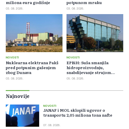
miliona eura godišnje
potpunom mraku
03. 08. 2026.
03. 08. 2026.
NOVOSTI
NOVOSTI
Nuklearna elektrana Pakš
EPBiH: Suša smanjila
pred potpunim gašenjem
hidroproizvodnju,
zbog Dunava
snabdijevanje strujom
ostaje stabilno
03. 08. 2026.
05. 08. 2026.
Najnovije
NOVOSTI
JANAF i MOL sklopili ugovor o
transportu 2,05 miliona tona nafte
07. 08. 2026.