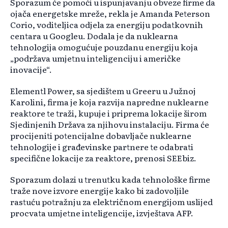
Sporazum će pomoći u ispunjavanju obveze firme da
ojača energetske mreže, rekla je Amanda Peterson
Corio, voditeljica odjela za energiju podatkovnih
centara u Googleu. Dodala je da nuklearna
tehnologija omogućuje pouzdanu energiju koja
„podržava umjetnu inteligenciju i američke
inovacije“.
Elementl Power, sa sjedištem u Greeru u Južnoj
Karolini, firma je koja razvija napredne nuklearne
reaktore te traži, kupuje i priprema lokacije širom
Sjedinjenih Država za njihovu instalaciju. Firma će
procijeniti potencijalne dobavljače nuklearne
tehnologije i građevinske partnere te odabrati
specifične lokacije za reaktore, prenosi SEEbiz.
Sporazum dolazi u trenutku kada tehnološke firme
traže nove izvore energije kako bi zadovoljile
rastuću potražnju za električnom energijom uslijed
procvata umjetne inteligencije, izvještava AFP.