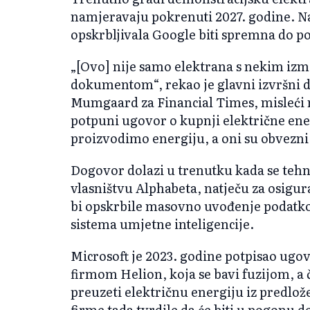
namjeravaju pokrenuti 2027. godine. Na
opskrbljivala Google biti spremna do p
„[Ovo] nije samo elektrana s nekim iz
dokumentom“, rekao je glavni izvršni d
Mumgaard za Financial Times, misleći n
potpuni ugovor o kupnji električne ener
proizvodimo energiju, a oni su obvezni k
Dogovor dolazi u trenutku kada se tehn
vlasništvu Alphabeta, natječu za osigur
bi opskrbile masovno uvođenje podatko
sistema umjetne inteligencije.
Microsoft je 2023. godine potpisao ugov
firmom Helion, koja se bavi fuzijom, a č
preuzeti električnu energiju iz predlo
firme tada tvrdile da će biti u pogonu d