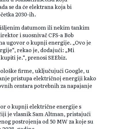
da se da će elektrana koja bi
očetka 2030-ih.
mišljenim datumom ili nekim tankim
irektor i suosnivač CFS-a Bob
a ugovor o kupnji energije. „Ovo je
gije“, rekao je, dodajući: „Mi
upiti je.“, prenosi SEEbiz.
ološke firme, uključujući Google, u
anje pristupa električnoj energiji kako
vnih centara potrebnih za napajanje
or o kupnji električne energije s
iji je vlasnik Sam Altman, pristajući
ženog postrojenja od 50 MW za koje su
o 2028. godine.