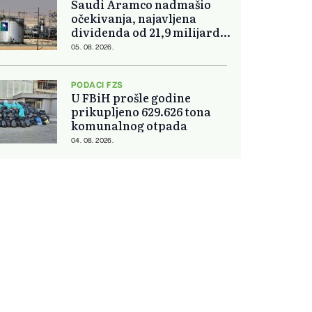
Saudi Aramco nadmašio
očekivanja, najavljena
dividenda od 21,9 milijardi
dolara
05. 08. 2026.
PODACI FZS
U FBiH prošle godine
prikupljeno 629.626 tona
komunalnog otpada
04. 08. 2026.