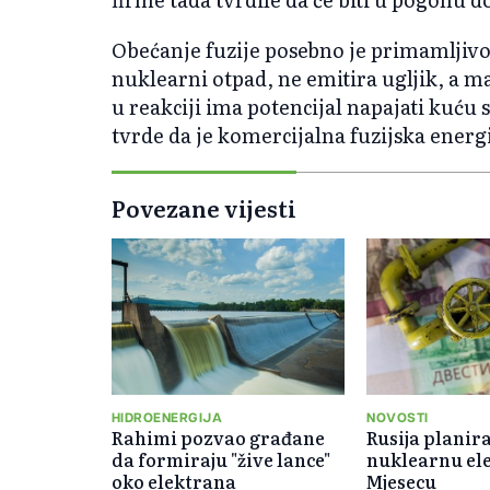
Obećanje fuzije posebno je primamljivo
nuklearni otpad, ne emitira ugljik, a ma
u reakciji ima potencijal napajati kuću s
tvrde da je komercijalna fuzijska energi
Povezane vijesti
HIDROENERGIJA
NOVOSTI
Rahimi pozvao građane
Rusija planira
da formiraju "žive lance"
nuklearnu el
oko elektrana
Mjesecu