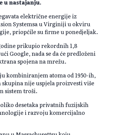
e u nastajanju.
gavata električne energije iz
ion Systemsa u Virginiji u okviru
je, priopćile su firme u ponedjeljak.
 godine prikupio rekordnih 1,8
jući Google, nada se da će predloženi
ektrana spojena na mrežu.
giju kombiniranjem atoma od 1950-ih,
skupina nije uspjela proizvesti više
m sistem troši.
oliko desetaka privatnih fuzijskih
hnologije i razvoju komercijalno
ranu u Massachusettsu koju