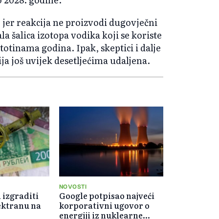
 jer reakcija ne proizvodi dugovječni
la šalica izotopa vodika koji se koriste
totinama godina. Ipak, skeptici i dalje
ja još uvijek desetljećima udaljena.
NOVOSTI
 izgraditi
Google potpisao najveći
ektranu na
korporativni ugovor o
energiji iz nuklearne