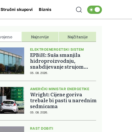
Stručni skupovi
Biznis
vojeno
Najnovije
Najčitanije
ELEKTROENERGETSKI SISTEM
EPBiH: Suša smanjila
hidroproizvodnju,
snabdijevanje strujom
ostaje stabilno
05. 08. 2026.
AMERIČKI MINISTAR ENERGETIKE
Wright: Cijene goriva
trebale bi pasti u narednim
sedmicama
05. 08. 2026.
RAST DOBITI