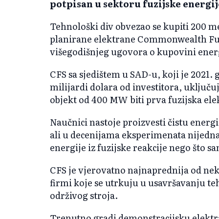
potpisan u sektoru fuzijske energij
Tehnološki div obvezao se kupiti 200 me
planirane elektrane Commonwealth Fus
višegodišnjeg ugovora o kupovini energi
CFS sa sjedištem u SAD-u, koji je 2021.
milijardi dolara od investitora, uključu
objekt od 400 MW biti prva fuzijska el
Naučnici nastoje proizvesti čistu ener
ali u decenijama eksperimenata nijedna 
energije iz fuzijske reakcije nego što sa
CFS je vjerovatno najnaprednija od nek
firmi koje se utrkuju u usavršavanju te
održivog stroja.
Trenutno gradi demonstracijsku elekt