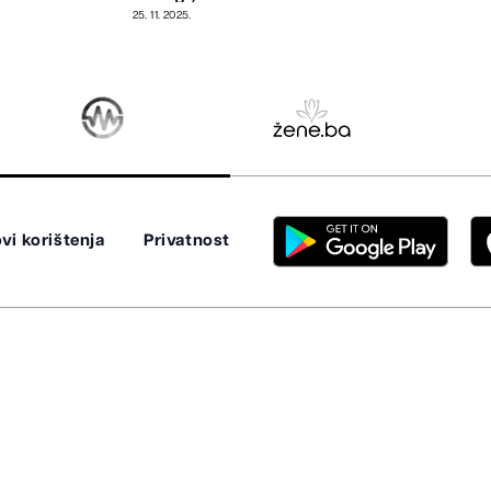
fuzije
25. 11. 2025.
vi korištenja
Privatnost