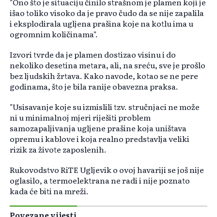
"Ono što je situaciju činilo strašnom je plamen koji je
išao toliko visoko da je pravo čudo da se nije zapalila
i eksplodirala ugljena prašina koje na kotlu ima u
ogromnim količinama".
Izvori tvrde da je plamen dostizao visinu i do
nekoliko desetina metara, ali, na sreću, sve je prošlo
bez ljudskih žrtava. Kako navode, kotao se ne pere
godinama, što je bila ranije obavezna praksa.
"Usisavanje koje su izmislili tzv. stručnjaci ne može
ni u minimalnoj mjeri riješiti problem
samozapaljivanja ugljene prašine koja uništava
opremu i kablove i koja realno predstavlja veliki
rizik za živote zaposlenih.
Rukovodstvo RiTE Ugljevik o ovoj havariji se još nije
oglasilo, a termoelektrana ne radi i nije poznato
kada će biti na mreži.
Povezane vijesti