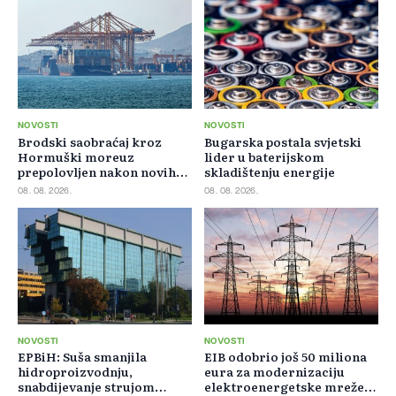
NOVOSTI
NOVOSTI
Brodski saobraćaj kroz
Bugarska postala svjetski
Hormuški moreuz
lider u baterijskom
prepolovljen nakon novih
skladištenju energije
blokada
08. 08. 2026.
08. 08. 2026.
NOVOSTI
NOVOSTI
EPBiH: Suša smanjila
EIB odobrio još 50 miliona
hidroproizvodnju,
eura za modernizaciju
snabdijevanje strujom
elektroenergetske mreže