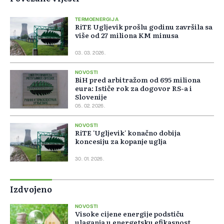
TERMOENERGIJA
RiTE Ugljevik prošlu godinu završila sa
više od 27 miliona KM minusa
03. 03. 2026.
NOVOSTI
BiH pred arbitražom od 695 miliona
eura: Ističe rok za dogovor RS-a i
Slovenije
05. 02. 2026.
NOVOSTI
RiTE 'Ugljevik' konačno dobija
koncesiju za kopanje uglja
30. 01. 2026.
Izdvojeno
NOVOSTI
Visoke cijene energije podstiču
ulaganja u energetsku efikasnost