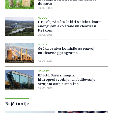
domova
06. 08. 2026.
NOVOSTI
HEP objavio šta će biti s električnom
energijom ako stane nuklearka u
Krškom
06. 08. 2026.
NOVOSTI
Grčka osniva komisiju za razvoj
nuklearnog programa
06. 08. 2026.
NOVOSTI
EPBiH: Suša smanjila
hidroproizvodnju, snabdijevanje
strujom ostaje stabilno
05. 08. 2026.
Najčitanije