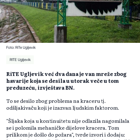
Foto: RiTe Ugljevik
RITE Ugljevik
RiTE Ugljevik već dva dana je van mreže zbog
havarije koja se desila u utorak veče u tom
preduzeću, izvještava BN.
To se desilo zbog problema na kraceru tj.
odšljakivaču koji je izazvan ljudskim faktorom.
"Šljaka koja u kontinuitetu nije odlazila nagomilala
se i polomila mehaničke dijelove kracera. Tom
prilikom je došlo do požara", tvrde izvori i dodaju: