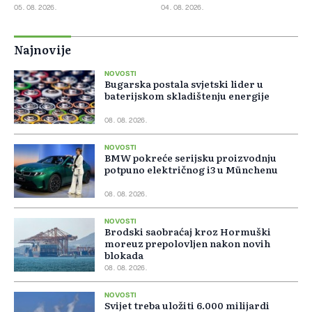
ostaje stabilno
Slovačke
05. 08. 2026.
04. 08. 2026.
Najnovije
NOVOSTI
Bugarska postala svjetski lider u
baterijskom skladištenju energije
08. 08. 2026.
NOVOSTI
BMW pokreće serijsku proizvodnju
potpuno električnog i3 u Münchenu
08. 08. 2026.
NOVOSTI
Brodski saobraćaj kroz Hormuški
moreuz prepolovljen nakon novih
blokada
08. 08. 2026.
NOVOSTI
Svijet treba uložiti 6.000 milijardi