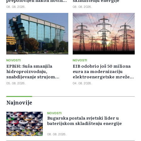
blokada
08. 08. 2026.
08. 08. 2026.
NOVOSTI
NOVOSTI
EPBiH: Suša smanjila
EIB odobrio još 50 miliona
hidroproizvodnju,
eura za modernizaciju
snabdijevanje strujom
elektroenergetske mreže
ostaje stabilno
Slovačke
05. 08. 2026.
04. 08. 2026.
Najnovije
NOVOSTI
Bugarska postala svjetski lider u
baterijskom skladištenju energije
08. 08. 2026.