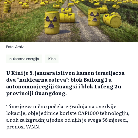
Foto: Arhiv
nuklearna energija
Kina
U Kini je 5. januara izliven kamen temeljac za
dva "nuklearna ostrva": blok Bailong 1 u
autonomnoj regiji Guangsi i blok Lufeng 2 u
provinciji Guangdong.
Time je zvanično počela izgradnja na ove dvije
lokacije, obje jedinice koriste CAP1000 tehnologiju,
a rok za izgradnju jedne od njih je svega 56 mjeseci,
prenosi WNN.