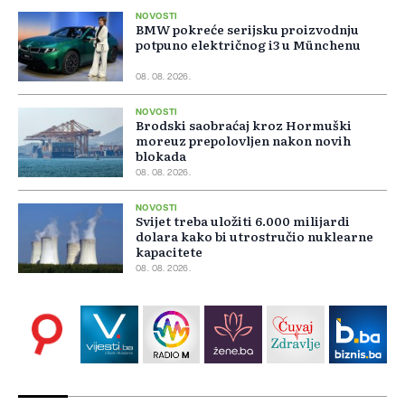
NOVOSTI
BMW pokreće serijsku proizvodnju
potpuno električnog i3 u Münchenu
08. 08. 2026.
NOVOSTI
Brodski saobraćaj kroz Hormuški
moreuz prepolovljen nakon novih
blokada
08. 08. 2026.
NOVOSTI
Svijet treba uložiti 6.000 milijardi
dolara kako bi utrostručio nuklearne
kapacitete
08. 08. 2026.