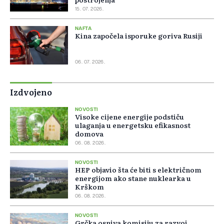
15. 07. 2026.
NAFTA
Kina započela isporuke goriva Rusiji
06. 07. 2026.
Izdvojeno
NOVOSTI
Visoke cijene energije podstiču
ulaganja u energetsku efikasnost
domova
06. 08. 2026.
NOVOSTI
HEP objavio šta će biti s električnom
energijom ako stane nuklearka u
Krškom
06. 08. 2026.
NOVOSTI
Grčka osniva komisiju za razvoj