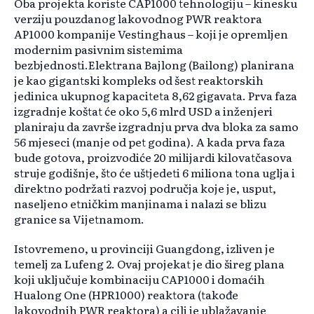
Oba projekta koriste CAP1000 tehnologiju – kinesku
verziju pouzdanog lakovodnog PWR reaktora
AP1000 kompanije Vestinghaus – koji je opremljen
modernim pasivnim sistemima
bezbjednosti.Elektrana Bajlong (Bailong) planirana
je kao gigantski kompleks od šest reaktorskih
jedinica ukupnog kapaciteta 8,62 gigavata. Prva faza
izgradnje koštat će oko 5,6 mlrd USD a inženjeri
planiraju da završe izgradnju prva dva bloka za samo
56 mjeseci (manje od pet godina). A kada prva faza
bude gotova, proizvodiće 20 milijardi kilovatčasova
struje godišnje, što će uštjedeti 6 miliona tona uglja i
direktno podržati razvoj područja koje je, usput,
naseljeno etničkim manjinama i nalazi se blizu
granice sa Vijetnamom.
Istovremeno, u provinciji Guangdong, izliven je
temelj za Lufeng 2. Ovaj projekat je dio šireg plana
koji uključuje kombinaciju CAP1000 i domaćih
Hualong One (HPR1000) reaktora (takođe
lakovodnih PWR reaktora) a cilj je ublažavanje