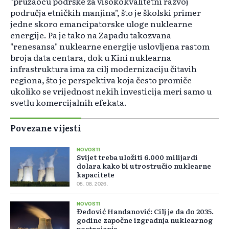
"pružaocu podrške za visokokvalitetni razvoj
područja etničkih manjina", što je školski primer
jedne skoro emancipatorske uloge nuklearne
energije. Pa je tako na Zapadu takozvana
"renesansa" nuklearne energije uslovljena rastom
broja data centara, dok u Kini nuklearna
infrastruktura ima za cilj modernizaciju čitavih
regiona, što je perspektiva koja često promiče
ukoliko se vrijednost nekih investicija meri samo u
svetlu komercijalnih efekata.
Povezane vijesti
NOVOSTI
Svijet treba uložiti 6.000 milijardi
dolara kako bi utrostručio nuklearne
kapacitete
08. 08. 2026.
NOVOSTI
Đedović Handanović: Cilj je da do 2035.
godine započne izgradnja nuklearnog
postrojenja