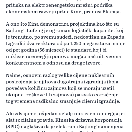
pritiska na elektroenergetsku mrežu i podrška
ekonomskom razvoju južne Kine, prenosi Ekapija.
A ono što Kina demonstrira projektima kao što su
Bajlong i Lufeng je ogroman logistički kapacitet koji
je trenutno, po svemu sudeći, nedostižan na Zapadu.
Izgraditi dva reaktora od po 1.250 megavata za manje
od pet godina (56 mjeseci) je standard koji bi
nuklearnu energiju ponovo mogao načiniti veoma
konkurentnom u odnosu na druge izvore.
Naime, osnovni razlog velike cijene nuklearnih
postrojenja je njihova dugotrajna izgradnja (koja
povećava količinu zajmova koji se moraju uzeti i
ukupne troškove tih zajmova) pa svako skraćenje
tog vremena radikalno smanjuje cijenu izgradnje.
Ali izdvajamo još jedan detalj: nuklearna energija je i
alat socijalne pravde. Kineska državna korporacija
(SPIC) naglašava da je elektrana Bajlong namenjena