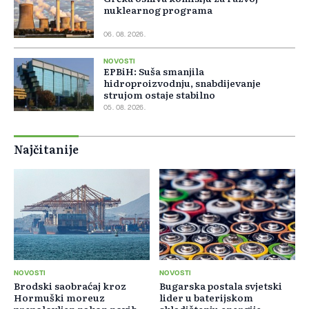
nuklearnog programa
06. 08. 2026.
NOVOSTI
EPBiH: Suša smanjila
hidroproizvodnju, snabdijevanje
strujom ostaje stabilno
05. 08. 2026.
Najčitanije
NOVOSTI
NOVOSTI
Brodski saobraćaj kroz
Bugarska postala svjetski
Hormuški moreuz
lider u baterijskom
prepolovljen nakon novih
skladištenju energije