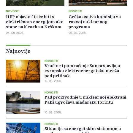
NOVOSTI
NOVOSTI
HEP objavio šta će biti s
Grčka osniva komisiju za
električnom energijom ako
razvoj nuklearnog
stane nuklearka u Krškom
programa
06. 08. 2026.
06. 08. 2026.
Najnovije
NOVOSTI
Vrućine i pomračenje Sunca stavljaju
evropsku elektroenergetsku mrežu
pod pritisak
10. 08. 2026.
NOVOSTI
Pad proizvodnje u nuklearnoj elektrani
Pakš ugrožava mađarsku forintu
10. 08. 2026.
NOVOSTI
Situacija sa energetskim sistemom u