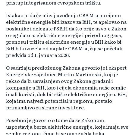
pristup integrisanom evropskom tržištu.
Istakao je da će uticaj uvođenja CBAM-a na cijenu
električne energije biti izazov za BiH, te apelovao na
poslanike i delegate PSBiH da što prije usvoje Zakon
o regulatoru električne energije i prirodnog gasa,
prenosu i tržištu električne energije u BiH kako bi
BiH bila izuzeta od naplate CBAM-a, čiji se početak
predviđa od 1. januara 2026.
O sadržaju predloženog Zakona govorio je i ekspert
Energetske zajednice Martin Martinoski, koji je
rekao da bi usvajanjem ovog Zakona građani i
kompanije u BiH, kao i cijela ekonomija naše zemlje
imali koristi, dok bi tržište električne energije u BiH,
koja ima najveći potencijal u regionu, postalo
primamljivo za strane investitore.
Posebno je govorio o tome da se Zakonom
uspostavlja berza električne energije, koju imaju sve
zemlje regiona, čime bi se omogućila bolja