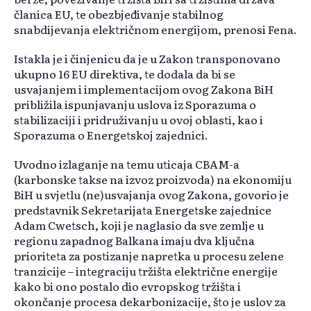
članica EU, te obezbjeđivanje stabilnog
snabdijevanja električnom energijom, prenosi Fena.
Istakla je i činjenicu da je u Zakon transponovano
ukupno 16 EU direktiva, te dodala da bi se
usvajanjem i implementacijom ovog Zakona BiH
približila ispunjavanju uslova iz Sporazuma o
stabilizaciji i pridruživanju u ovoj oblasti, kao i
Sporazuma o Energetskoj zajednici.
Uvodno izlaganje na temu uticaja CBAM-a
(karbonske takse na izvoz proizvoda) na ekonomiju
BiH u svjetlu (ne)usvajanja ovog Zakona, govorio je
predstavnik Sekretarijata Energetske zajednice
Adam Cwetsch, koji je naglasio da sve zemlje u
regionu zapadnog Balkana imaju dva ključna
prioriteta za postizanje napretka u procesu zelene
tranzicije – integraciju tržišta električne energije
kako bi ono postalo dio evropskog tržišta i
okončanje procesa dekarbonizacije, što je uslov za