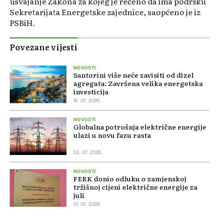
usvajanje Zakona za kojeg je rečeno da ima podršku
Sekretarijata Energetske zajednice, saopćeno je iz
PSBiH.
Povezane vijesti
NOVOSTI
Santorini više neće zavisiti od dizel
agregata: Završena velika energetska
investicija
16. 07. 2026.
NOVOSTI
Globalna potrošnja električne energije
ulazi u novu fazu rasta
03. 07. 2026.
NOVOSTI
FERK donio odluku o zamjenskoj
tržišnoj cijeni električne energije za
juli
01. 07. 2026.