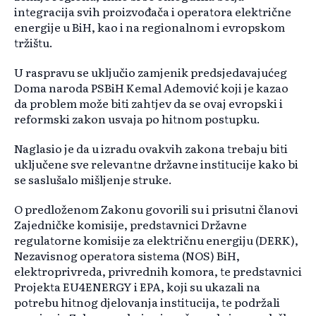
integracija svih proizvođača i operatora električne
energije u BiH, kao i na regionalnom i evropskom
tržištu.
U raspravu se uključio zamjenik predsjedavajućeg
Doma naroda PSBiH Kemal Ademović koji je kazao
da problem može biti zahtjev da se ovaj evropski i
reformski zakon usvaja po hitnom postupku.
Naglasio je da u izradu ovakvih zakona trebaju biti
uključene sve relevantne državne institucije kako bi
se saslušalo mišljenje struke.
O predloženom Zakonu govorili su i prisutni članovi
Zajedničke komisije, predstavnici Državne
regulatorne komisije za električnu energiju (DERK),
Nezavisnog operatora sistema (NOS) BiH,
elektroprivreda, privrednih komora, te predstavnici
Projekta EU4ENERGY i EPA, koji su ukazali na
potrebu hitnog djelovanja institucija, te podržali