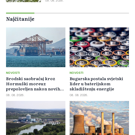
09. 08. 2026.
Najčitanije
NOVOSTI
NOVOSTI
Brodski saobraćaj kroz
Bugarska postala svjetski
Hormuški moreuz
lider u baterijskom
prepolovljen nakon novih
skladištenju energije
blokada
08. 08. 2026.
08. 08. 2026.