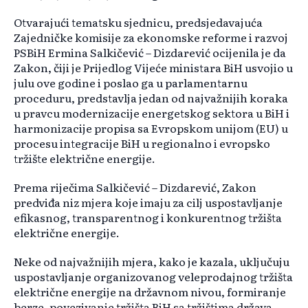
Otvarajući tematsku sjednicu, predsjedavajuća
Zajedničke komisije za ekonomske reforme i razvoj
PSBiH Ermina Salkičević – Dizdarević ocijenila je da
Zakon, čiji je Prijedlog Vijeće ministara BiH usvojio u
julu ove godine i poslao ga u parlamentarnu
proceduru, predstavlja jedan od najvažnijih koraka
u pravcu modernizacije energetskog sektora u BiH i
harmonizacije propisa sa Evropskom unijom (EU) u
procesu integracije BiH u regionalno i evropsko
tržište električne energije.
Prema riječima Salkičević – Dizdarević, Zakon
predviđa niz mjera koje imaju za cilj uspostavljanje
efikasnog, transparentnog i konkurentnog tržišta
električne energije.
Neke od najvažnijih mjera, kako je kazala, uključuju
uspostavljanje organizovanog veleprodajnog tržišta
električne energije na državnom nivou, formiranje
berze, povezivanje tržišta BiH sa tržištima država