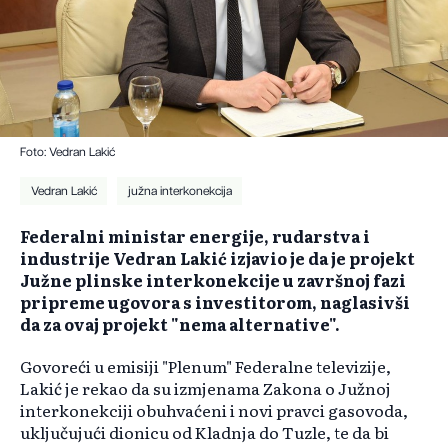
Foto: Vedran Lakić
Vedran Lakić
južna interkonekcija
Federalni ministar energije, rudarstva i
industrije Vedran Lakić izjavio je da je projekt
Južne plinske interkonekcije u završnoj fazi
pripreme ugovora s investitorom, naglasivši
da za ovaj projekt "nema alternative".
Govoreći u emisiji "Plenum" Federalne televizije,
Lakić je rekao da su izmjenama Zakona o Južnoj
interkonekciji obuhvaćeni i novi pravci gasovoda,
uključujući dionicu od Kladnja do Tuzle, te da bi