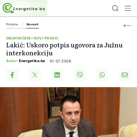
Početna
Novosti
OBUHVAĆENI I NOVI PRAVCI
Lakić: Uskoro potpis ugovora za Južnu
interkonekciju
Autor:
Energetika.ba
01. 07. 2026.