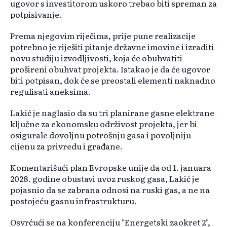
ugovor s investitorom uskoro trebao biti spreman za
potpisivanje.
Prema njegovim riječima, prije pune realizacije
potrebno je riješiti pitanje državne imovine i izraditi
novu studiju izvodljivosti, koja će obuhvatiti
prošireni obuhvat projekta. Istakao je da će ugovor
biti potpisan, dok će se preostali elementi naknadno
regulisati aneksima.
Lakić je naglasio da su tri planirane gasne elektrane
ključne za ekonomsku održivost projekta, jer bi
osigurale dovoljnu potrošnju gasa i povoljniju
cijenu za privredu i građane.
Komentarišući plan Evropske unije da od 1. januara
2028. godine obustavi uvoz ruskog gasa, Lakić je
pojasnio da se zabrana odnosi na ruski gas, a ne na
postojeću gasnu infrastrukturu.
Osvrćući se na konferenciju "Energetski zaokret 2",