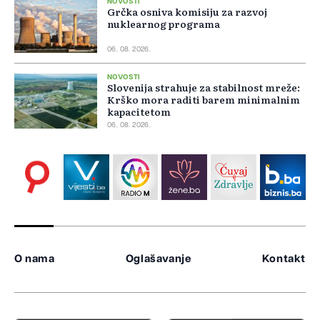
NOVOSTI
Grčka osniva komisiju za razvoj
nuklearnog programa
06. 08. 2026.
NOVOSTI
Slovenija strahuje za stabilnost mreže:
Krško mora raditi barem minimalnim
kapacitetom
06. 08. 2026.
O nama
Oglašavanje
Kontakt