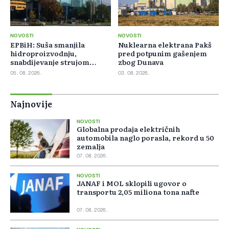
NOVOSTI
NOVOSTI
EPBiH: Suša smanjila
Nuklearna elektrana Pakš
hidroproizvodnju,
pred potpunim gašenjem
snabdijevanje strujom
zbog Dunava
ostaje stabilno
05. 08. 2026.
03. 08. 2026.
Najnovije
NOVOSTI
Globalna prodaja električnih
automobila naglo porasla, rekord u 50
zemalja
07. 08. 2026.
NOVOSTI
JANAF i MOL sklopili ugovor o
transportu 2,05 miliona tona nafte
07. 08. 2026.