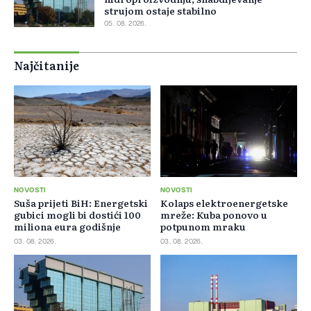
strujom ostaje stabilno
05. 08. 2026.
Najčitanije
NOVOSTI
NOVOSTI
Suša prijeti BiH: Energetski
Kolaps elektroenergetske
gubici mogli bi dostići 100
mreže: Kuba ponovo u
miliona eura godišnje
potpunom mraku
03. 08. 2026.
03. 08. 2026.