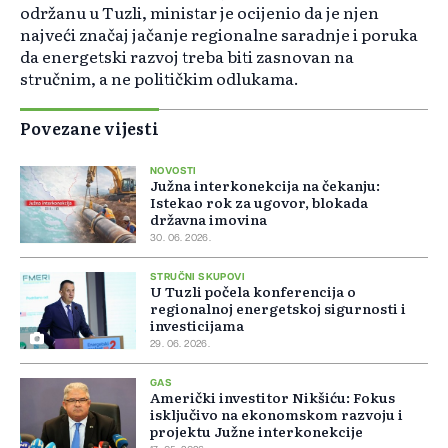
održanu u Tuzli, ministar je ocijenio da je njen
najveći značaj jačanje regionalne saradnje i poruka
da energetski razvoj treba biti zasnovan na
stručnim, a ne političkim odlukama.
Povezane vijesti
NOVOSTI
Južna interkonekcija na čekanju:
Istekao rok za ugovor, blokada
državna imovina
30. 06. 2026.
STRUČNI SKUPOVI
U Tuzli počela konferencija o
regionalnoj energetskoj sigurnosti i
investicijama
29. 06. 2026.
GAS
Američki investitor Nikšiću: Fokus
isključivo na ekonomskom razvoju i
projektu Južne interkonekcije