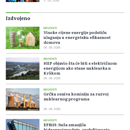
17. 05. 2026.
Izdvojeno
NOVOSTI
Visoke cijene energije podstiču
ulaganja u energetsku efikasnost
domova
06. 08. 2026.
NOVOSTI
HEP objavio šta će biti s električnom
energijom ako stane nuklearka u
Krškom
06. 08. 2026.
NOVOSTI
Grčka osniva komisiju za razvoj
nuklearnog programa
06. 08. 2026.
NOVOSTI
EPBiH: Suša smanjila
hidroproizvodnju, snabdijevanje