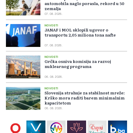
automobila naglo porasla, rekord u 50
zemalja
07. 08. 2026.
NOVOSTI
JANAF i MOL sklopili ugovor o
transportu 2,05 miliona tona nafte
07. 08. 2026.
NOVOSTI
Grčka osniva komisiju za razvoj
nuklearnog programa
06. 08. 2026.
NOVOSTI
Slovenija strahuje za stabilnost mreže:
Krško mora raditi barem minimalnim
kapacitetom
06. 08. 2026.