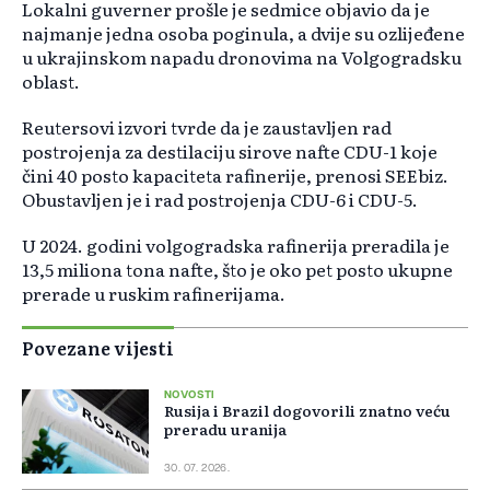
Lokalni guverner prošle je sedmice objavio da je
najmanje jedna osoba poginula, a dvije su ozlijeđene
u ukrajinskom napadu dronovima na Volgogradsku
oblast.
Reutersovi izvori tvrde da je zaustavljen rad
postrojenja za destilaciju sirove nafte CDU-1 koje
čini 40 posto kapaciteta rafinerije, prenosi SEEbiz.
Obustavljen je i rad postrojenja CDU-6 i CDU-5.
U 2024. godini volgogradska rafinerija preradila je
13,5 miliona tona nafte, što je oko pet posto ukupne
prerade u ruskim rafinerijama.
Povezane vijesti
NOVOSTI
Rusija i Brazil dogovorili znatno veću
preradu uranija
30. 07. 2026.