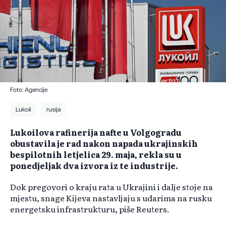
Foto: Agencije
Lukoil
rusija
Lukoilova rafinerija nafte u Volgogradu
obustavila je rad nakon napada ukrajinskih
bespilotnih letjelica 29. maja, rekla su u
ponedjeljak dva izvora iz te industrije.
Dok pregovori o kraju rata u Ukrajini i dalje stoje na
mjestu, snage Kijeva nastavljaju s udarima na rusku
energetsku infrastrukturu, piše Reuters.