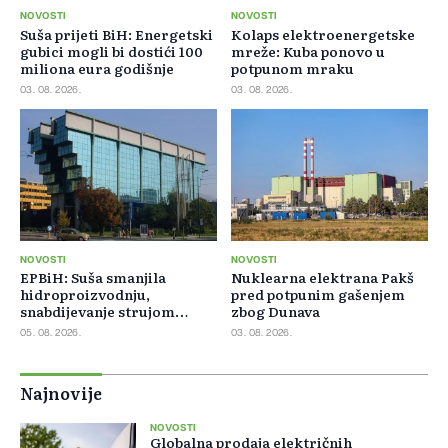
NOVOSTI
NOVOSTI
Suša prijeti BiH: Energetski
Kolaps elektroenergetske
gubici mogli bi dostići 100
mreže: Kuba ponovo u
miliona eura godišnje
potpunom mraku
03. 08. 2026.
03. 08. 2026.
NOVOSTI
NOVOSTI
EPBiH: Suša smanjila
Nuklearna elektrana Pakš
hidroproizvodnju,
pred potpunim gašenjem
snabdijevanje strujom
zbog Dunava
ostaje stabilno
05. 08. 2026.
03. 08. 2026.
Najnovije
NOVOSTI
Globalna prodaja električnih