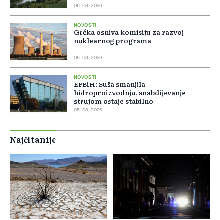
06. 08. 2026.
NOVOSTI
Grčka osniva komisiju za razvoj
nuklearnog programa
06. 08. 2026.
NOVOSTI
EPBiH: Suša smanjila
hidroproizvodnju, snabdijevanje
strujom ostaje stabilno
05. 08. 2026.
Najčitanije