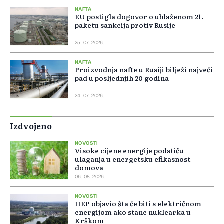
NAFTA
EU postigla dogovor o ublaženom 21.
paketu sankcija protiv Rusije
25. 07. 2026.
NAFTA
Proizvodnja nafte u Rusiji bilježi najveći
pad u posljednjih 20 godina
24. 07. 2026.
Izdvojeno
NOVOSTI
Visoke cijene energije podstiču
ulaganja u energetsku efikasnost
domova
06. 08. 2026.
NOVOSTI
HEP objavio šta će biti s električnom
energijom ako stane nuklearka u
Krškom