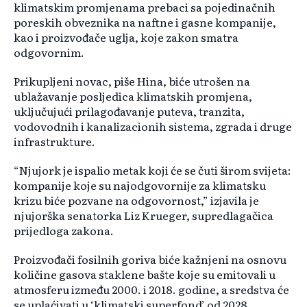
klimatskim promjenama prebaci sa pojedinačnih
poreskih obveznika na naftne i gasne kompanije,
kao i proizvođače uglja, koje zakon smatra
odgovornim.
Prikupljeni novac, piše Hina, biće utrošen na
ublažavanje posljedica klimatskih promjena,
uključujući prilagođavanje puteva, tranzita,
vodovodnih i kanalizacionih sistema, zgrada i druge
infrastrukture.
“Njujork je ispalio metak koji će se čuti širom svijeta:
kompanije koje su najodgovornije za klimatsku
krizu biće pozvane na odgovornost,” izjavila je
njujorška senatorka Liz Krueger, supredlagačica
prijedloga zakona.
Proizvođači fosilnih goriva biće kažnjeni na osnovu
količine gasova staklene bašte koje su emitovali u
atmosferu između 2000. i 2018. godine, a sredstva će
se uplaćivati u ‘klimatski superfond’ od 2028.