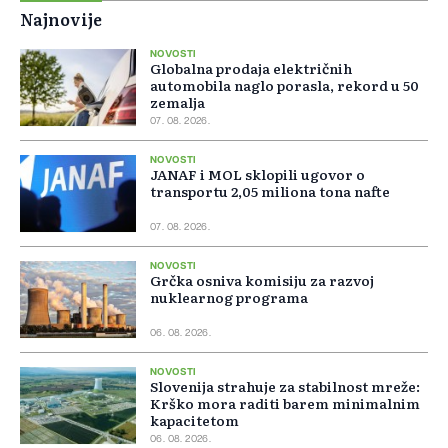
Najnovije
NOVOSTI
Globalna prodaja električnih
automobila naglo porasla, rekord u 50
zemalja
07. 08. 2026.
NOVOSTI
JANAF i MOL sklopili ugovor o
transportu 2,05 miliona tona nafte
07. 08. 2026.
NOVOSTI
Grčka osniva komisiju za razvoj
nuklearnog programa
06. 08. 2026.
NOVOSTI
Slovenija strahuje za stabilnost mreže:
Krško mora raditi barem minimalnim
kapacitetom
06. 08. 2026.