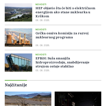
NOVOSTI
HEP objavio šta će biti s električnom
energijom ako stane nuklearka u
Krškom
06. 08. 2026.
NOVOSTI
Grčka osniva komisiju za razvoj
nuklearnog programa
06. 08. 2026.
NOVOSTI
EPBiH: Suša smanjila
hidroproizvodnju, snabdijevanje
strujom ostaje stabilno
05. 08. 2026.
Najčitanije