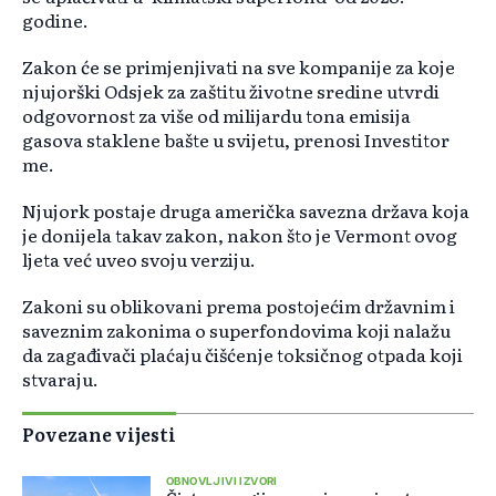
godine.
Zakon će se primjenjivati na sve kompanije za koje
njujorški Odsjek za zaštitu životne sredine utvrdi
odgovornost za više od milijardu tona emisija
gasova staklene bašte u svijetu, prenosi Investitor
me.
Njujork postaje druga američka savezna država koja
je donijela takav zakon, nakon što je Vermont ovog
ljeta već uveo svoju verziju.
Zakoni su oblikovani prema postojećim državnim i
saveznim zakonima o superfondovima koji nalažu
da zagađivači plaćaju čišćenje toksičnog otpada koji
stvaraju.
Povezane vijesti
OBNOVLJIVI IZVORI