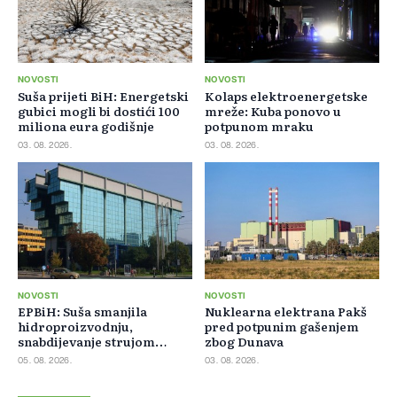
NOVOSTI
NOVOSTI
Suša prijeti BiH: Energetski
Kolaps elektroenergetske
gubici mogli bi dostići 100
mreže: Kuba ponovo u
miliona eura godišnje
potpunom mraku
03. 08. 2026.
03. 08. 2026.
NOVOSTI
NOVOSTI
EPBiH: Suša smanjila
Nuklearna elektrana Pakš
hidroproizvodnju,
pred potpunim gašenjem
snabdijevanje strujom
zbog Dunava
ostaje stabilno
05. 08. 2026.
03. 08. 2026.