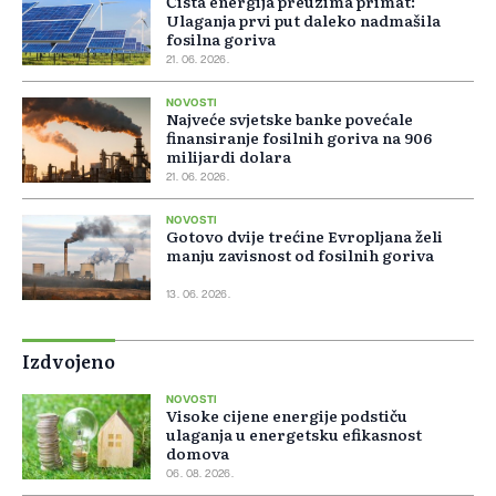
Čista energija preuzima primat:
Ulaganja prvi put daleko nadmašila
fosilna goriva
21. 06. 2026.
NOVOSTI
Najveće svjetske banke povećale
finansiranje fosilnih goriva na 906
milijardi dolara
21. 06. 2026.
NOVOSTI
Gotovo dvije trećine Evropljana želi
manju zavisnost od fosilnih goriva
13. 06. 2026.
Izdvojeno
NOVOSTI
Visoke cijene energije podstiču
ulaganja u energetsku efikasnost
domova
06. 08. 2026.