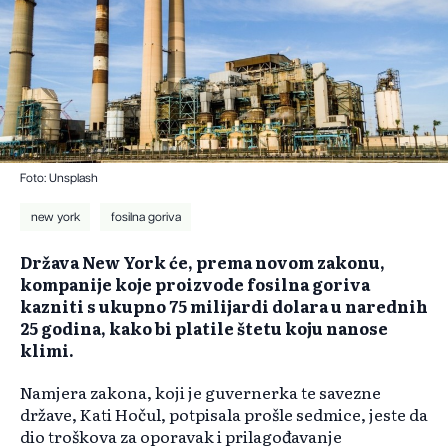
Foto: Unsplash
new york
fosilna goriva
Država New York će, prema novom zakonu,
kompanije koje proizvode fosilna goriva
kazniti s ukupno 75 milijardi dolara u narednih
25 godina, kako bi platile štetu koju nanose
klimi.
Namjera zakona, koji je guvernerka te savezne
države, Kati Hočul, potpisala prošle sedmice, jeste da
dio troškova za oporavak i prilagođavanje