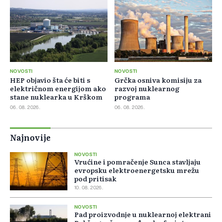
NOVOSTI
NOVOSTI
HEP objavio šta će biti s
Grčka osniva komisiju za
električnom energijom ako
razvoj nuklearnog
stane nuklearka u Krškom
programa
06. 08. 2026.
06. 08. 2026.
Najnovije
NOVOSTI
Vrućine i pomračenje Sunca stavljaju
evropsku elektroenergetsku mrežu
pod pritisak
10. 08. 2026.
NOVOSTI
Pad proizvodnje u nuklearnoj elektrani