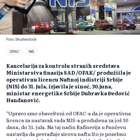
Foto: Shutterstock
OFAC
NIS
Kancelarija za kontrolu stranih sredstava
Ministarstva finasija SAD /OFAK/ produžiila je
operativnu licencu Naftnoj indistriji Srbije
(NIS) do 31. jula, izjavila je sinoć, 30.juna,
ministar energetike Srbije Dubravka Đedović
Handanović.
"Upravo smo obavešteni od OFAC-a da je operativna
licenca za nastavak rada NIS-a produžena za još 30
dana, do 31. jula. Na taj način Rafinerija u Pančevu
nastavlja da prerađuje sirovu naftu što je posebno