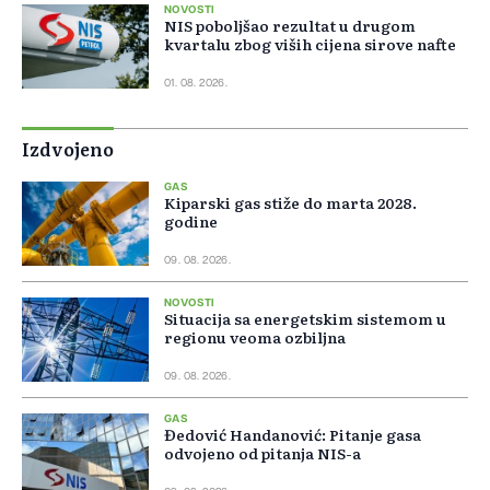
NOVOSTI
NIS poboljšao rezultat u drugom
kvartalu zbog viših cijena sirove nafte
01. 08. 2026.
Izdvojeno
GAS
Kiparski gas stiže do marta 2028.
godine
09. 08. 2026.
NOVOSTI
Situacija sa energetskim sistemom u
regionu veoma ozbiljna
09. 08. 2026.
GAS
Đedović Handanović: Pitanje gasa
odvojeno od pitanja NIS-a