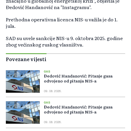
značajno u globalnoj energetskoj krizi", objavila je
Đedović Handanović na "Instagramu".
Prethodna operativna licenca NIS-u važila je do 1.
jula.
SAD su uvele sankcije NIS-u 9. oktobra 2025. godine
zbog većinskog ruskog vlasništva.
Povezane vijesti
GAS
Đedović Handanović: Pitanje gasa
odvojeno od pitanja NIS-a
09. 08. 2026.
GAS
Đedović Handanović: Pitanje gasa
odvojeno od pitanja NIS-a
09. 08. 2026.