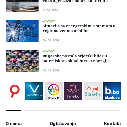
Pakš ugrožava mađarsku forintu
10. 08. 2026.
NOVOSTI
Situacija sa energetskim sistemom u
regionu veoma ozbiljna
09. 08. 2026.
NOVOSTI
Bugarska postala svjetski lider u
baterijskom skladištenju energije
08. 08. 2026.
O nama
Oglašavanje
Kontakt