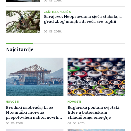
09. 08. 2026.
ZAŠTITA OKOLIŠA
Sarajevo: Neopravdana sječa stabala, a
grad zbog manjka drveća sve topliji
09. 08. 2026.
Najčitanije
NOVOSTI
NOVOSTI
Brodski saobraćaj kroz
Bugarska postala svjetski
Hormuški moreuz
lider u baterijskom
prepolovljen nakon novih
skladištenju energije
blokada
08. 08. 2026.
08. 08. 2026.