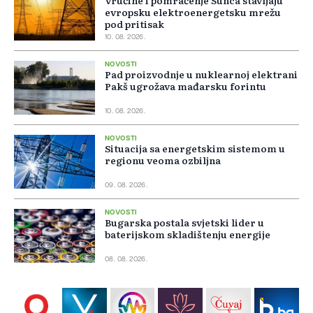
Vrućine i pomračenje Sunca stavljaju
evropsku elektroenergetsku mrežu
pod pritisak
10. 08. 2026.
NOVOSTI
Pad proizvodnje u nuklearnoj elektrani
Pakš ugrožava mađarsku forintu
10. 08. 2026.
NOVOSTI
Situacija sa energetskim sistemom u
regionu veoma ozbiljna
09. 08. 2026.
NOVOSTI
Bugarska postala svjetski lider u
baterijskom skladištenju energije
08. 08. 2026.