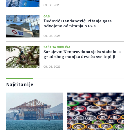
09. 08. 2026.
GAS
Đedović Handanović: Pitanje gasa
odvojeno od pitanja NIS-a
09. 08. 2026.
ZAŠTITA OKOLIŠA
Sarajevo: Neopravdana sječa stabala, a
grad zbog manjka drveća sve topliji
09. 08. 2026.
Najčitanije