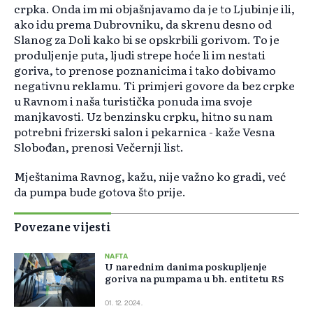
crpka. Onda im mi objašnjavamo da je to Ljubinje ili,
ako idu prema Dubrovniku, da skrenu desno od
Slanog za Doli kako bi se opskrbili gorivom. To je
produljenje puta, ljudi strepe hoće li im nestati
goriva, to prenose poznanicima i tako dobivamo
negativnu reklamu. Ti primjeri govore da bez crpke
u Ravnom i naša turistička ponuda ima svoje
manjkavosti. Uz benzinsku crpku, hitno su nam
potrebni frizerski salon i pekarnica - kaže Vesna
Slobođan, prenosi Večernji list.
Mještanima Ravnog, kažu, nije važno ko gradi, već
da pumpa bude gotova što prije.
Povezane vijesti
NAFTA
U narednim danima poskupljenje
goriva na pumpama u bh. entitetu RS
01. 12. 2024.