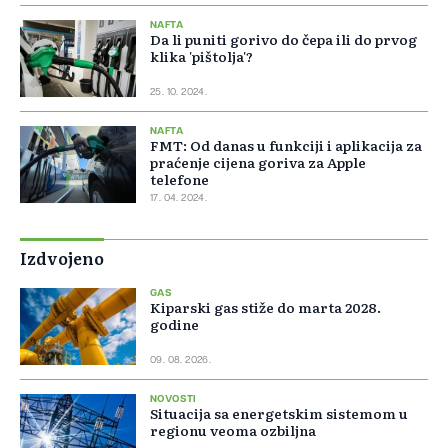
NAFTA
Da li puniti gorivo do čepa ili do prvog
klika 'pištolja'?
25. 10. 2024.
NAFTA
FMT: Od danas u funkciji i aplikacija za
praćenje cijena goriva za Apple
telefone
17. 04. 2024.
Izdvojeno
GAS
Kiparski gas stiže do marta 2028.
godine
09. 08. 2026.
NOVOSTI
Situacija sa energetskim sistemom u
regionu veoma ozbiljna