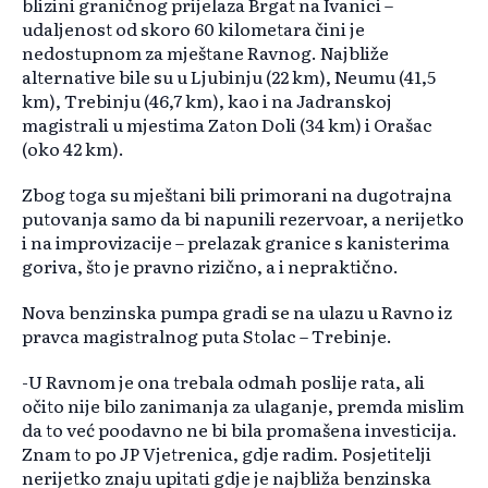
blizini graničnog prijelaza Brgat na Ivanici –
udaljenost od skoro 60 kilometara čini je
nedostupnom za mještane Ravnog. Najbliže
alternative bile su u Ljubinju (22 km), Neumu (41,5
km), Trebinju (46,7 km), kao i na Jadranskoj
magistrali u mjestima Zaton Doli (34 km) i Orašac
(oko 42 km).
Zbog toga su mještani bili primorani na dugotrajna
putovanja samo da bi napunili rezervoar, a nerijetko
i na improvizacije – prelazak granice s kanisterima
goriva, što je pravno rizično, a i nepraktično.
Nova benzinska pumpa gradi se na ulazu u Ravno iz
pravca magistralnog puta Stolac – Trebinje.
-U Ravnom je ona trebala odmah poslije rata, ali
očito nije bilo zanimanja za ulaganje, premda mislim
da to već poodavno ne bi bila promašena investicija.
Znam to po JP Vjetrenica, gdje radim. Posjetitelji
nerijetko znaju upitati gdje je najbliža benzinska