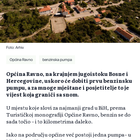
Foto: Arhiv
Općina Ravno
benzinska pumpa
Općina Ravno, na krajnjem jugoistoku Bosne i
Hercegovine, uskoro će dobiti prvu benzinsku
pumpu, a za mnoge mještane i posjetitelje to je
vijest koja graniči sa snom.
U mjestu koje slovi za najmanji grad u BiH, prema
Turističkoj monografiji Općine Ravno, benzin se do
sada točio – i to kilometrima daleko.
Iako na području općine već postoji jedna pumpa– u