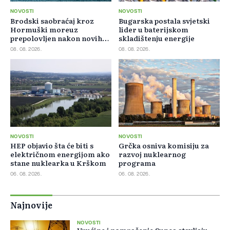
NOVOSTI
NOVOSTI
Brodski saobraćaj kroz
Bugarska postala svjetski
Hormuški moreuz
lider u baterijskom
prepolovljen nakon novih
skladištenju energije
blokada
08. 08. 2026.
08. 08. 2026.
NOVOSTI
NOVOSTI
HEP objavio šta će biti s
Grčka osniva komisiju za
električnom energijom ako
razvoj nuklearnog
stane nuklearka u Krškom
programa
06. 08. 2026.
06. 08. 2026.
Najnovije
NOVOSTI