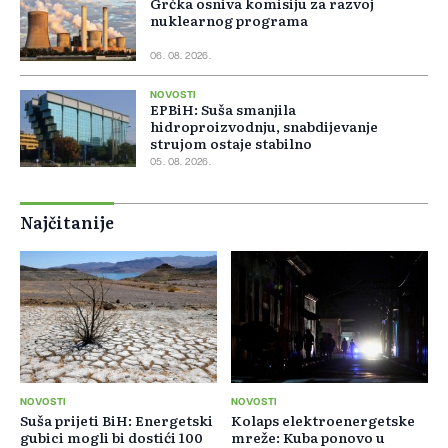
Grčka osniva komisiju za razvoj
nuklearnog programa
06. 08. 2026.
NOVOSTI
EPBiH: Suša smanjila
hidroproizvodnju, snabdijevanje
strujom ostaje stabilno
05. 08. 2026.
Najčitanije
NOVOSTI
NOVOSTI
Suša prijeti BiH: Energetski
Kolaps elektroenergetske
gubici mogli bi dostići 100
mreže: Kuba ponovo u