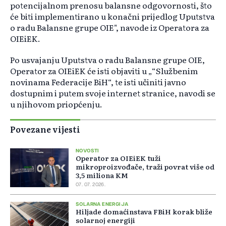
potencijalnom prenosu balansne odgovornosti, što
će biti implementirano u konačni prijedlog Uputstva
o radu Balansne grupe OIE", navode iz Operatora za
OIEiEK.
Po usvajanju Uputstva o radu Balansne grupe OIE,
Operator za OIEiEK će isti objaviti u „“Službenim
novinama Federacije BiH“, te isti učiniti javno
dostupnim i putem svoje internet stranice, navodi se
u njihovom priopćenju.
Povezane vijesti
NOVOSTI
Operator za OIEiEK tuži
mikroproizvođače, traži povrat više od
3,5 miliona KM
07. 07. 2026.
SOLARNA ENERGIJA
Hiljade domaćinstava FBiH korak bliže
solarnoj energiji