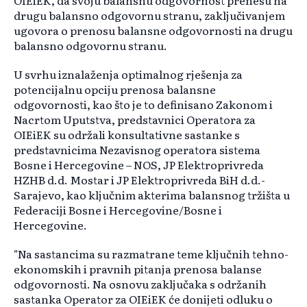
OIEiEK, da svoju balansnu odgovornost prenesu na
drugu balansno odgovornu stranu, zaključivanjem
ugovora o prenosu balansne odgovornosti na drugu
balansno odgovornu stranu.
U svrhu iznalaženja optimalnog rješenja za
potencijalnu opciju prenosa balansne
odgovornosti, kao što je to definisano Zakonom i
Nacrtom Uputstva, predstavnici Operatora za
OIEiEK su održali konsultativne sastanke s
predstavnicima Nezavisnog operatora sistema
Bosne i Hercegovine – NOS, JP Elektroprivreda
HZHB d.d. Mostar i JP Elektroprivreda BiH d.d.-
Sarajevo, kao ključnim akterima balansnog tržišta u
Federaciji Bosne i Hercegovine/Bosne i
Hercegovine.
"Na sastancima su razmatrane teme ključnih tehno-
ekonomskih i pravnih pitanja prenosa balanse
odgovornosti. Na osnovu zaključaka s održanih
sastanka Operator za OIEiEK će donijeti odluku o