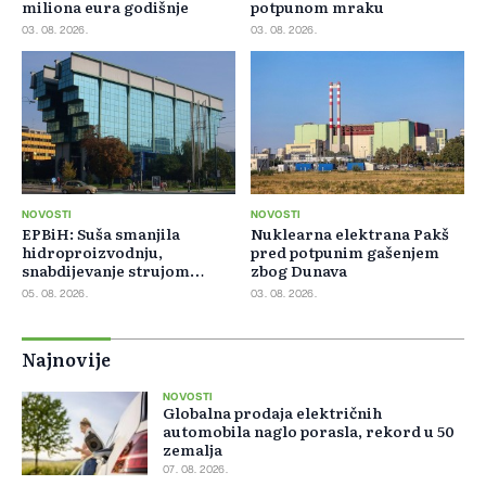
miliona eura godišnje
potpunom mraku
03. 08. 2026.
03. 08. 2026.
NOVOSTI
NOVOSTI
EPBiH: Suša smanjila
Nuklearna elektrana Pakš
hidroproizvodnju,
pred potpunim gašenjem
snabdijevanje strujom
zbog Dunava
ostaje stabilno
05. 08. 2026.
03. 08. 2026.
Najnovije
NOVOSTI
Globalna prodaja električnih
automobila naglo porasla, rekord u 50
zemalja
07. 08. 2026.