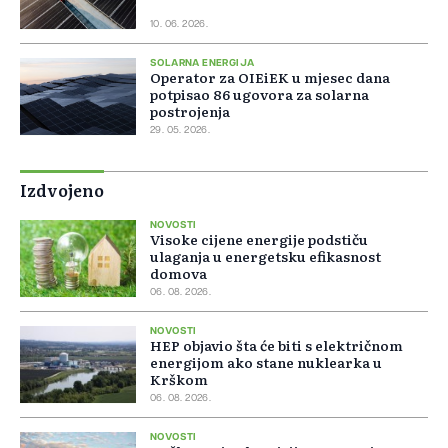
10. 06. 2026.
SOLARNA ENERGIJA
Operator za OIEiEK u mjesec dana
potpisao 86 ugovora za solarna
postrojenja
29. 05. 2026.
Izdvojeno
NOVOSTI
Visoke cijene energije podstiču
ulaganja u energetsku efikasnost
domova
06. 08. 2026.
NOVOSTI
HEP objavio šta će biti s električnom
energijom ako stane nuklearka u
Krškom
06. 08. 2026.
NOVOSTI