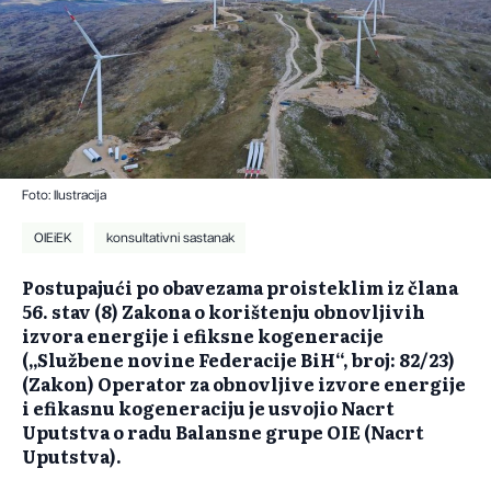
Foto: Ilustracija
OIEiEK
konsultativni sastanak
Postupajući po obavezama proisteklim iz člana
56. stav (8) Zakona o korištenju obnovljivih
izvora energije i efiksne kogeneracije
(„Službene novine Federacije BiH“, broj: 82/23)
(Zakon) Operator za obnovljive izvore energije
i efikasnu kogeneraciju je usvojio Nacrt
Uputstva o radu Balansne grupe OIE (Nacrt
Uputstva).