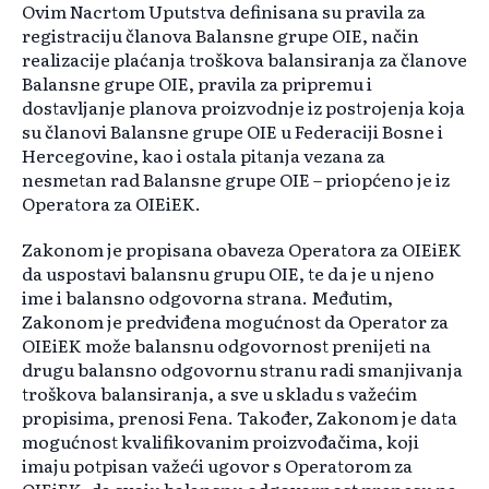
Ovim Nacrtom Uputstva definisana su pravila za
registraciju članova Balansne grupe OIE, način
realizacije plaćanja troškova balansiranja za članove
Balansne grupe OIE, pravila za pripremu i
dostavljanje planova proizvodnje iz postrojenja koja
su članovi Balansne grupe OIE u Federaciji Bosne i
Hercegovine, kao i ostala pitanja vezana za
nesmetan rad Balansne grupe OIE – priopćeno je iz
Operatora za OIEiEK.
Zakonom je propisana obaveza Operatora za OIEiEK
da uspostavi balansnu grupu OIE, te da je u njeno
ime i balansno odgovorna strana. Međutim,
Zakonom je predviđena mogućnost da Operator za
OIEiEK može balansnu odgovornost prenijeti na
drugu balansno odgovornu stranu radi smanjivanja
troškova balansiranja, a sve u skladu s važećim
propisima, prenosi Fena. Također, Zakonom je data
mogućnost kvalifikovanim proizvođačima, koji
imaju potpisan važeći ugovor s Operatorom za