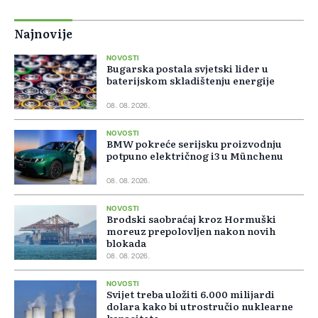
Najnovije
NOVOSTI
Bugarska postala svjetski lider u
baterijskom skladištenju energije
08. 08. 2026.
NOVOSTI
BMW pokreće serijsku proizvodnju
potpuno električnog i3 u Münchenu
08. 08. 2026.
NOVOSTI
Brodski saobraćaj kroz Hormuški
moreuz prepolovljen nakon novih
blokada
08. 08. 2026.
NOVOSTI
Svijet treba uložiti 6.000 milijardi
dolara kako bi utrostručio nuklearne