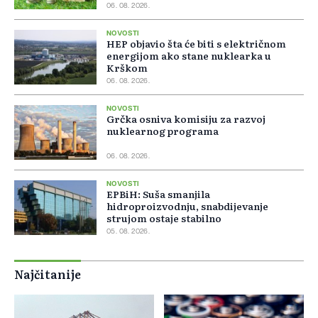
06. 08. 2026.
NOVOSTI
HEP objavio šta će biti s električnom
energijom ako stane nuklearka u
Krškom
06. 08. 2026.
NOVOSTI
Grčka osniva komisiju za razvoj
nuklearnog programa
06. 08. 2026.
NOVOSTI
EPBiH: Suša smanjila
hidroproizvodnju, snabdijevanje
strujom ostaje stabilno
05. 08. 2026.
Najčitanije