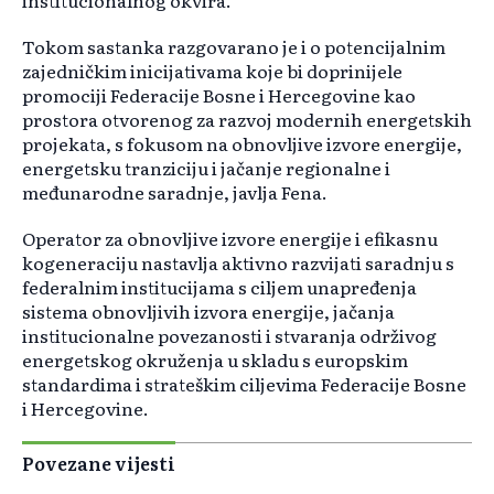
institucionalnog okvira.
Tokom sastanka razgovarano je i o potencijalnim
zajedničkim inicijativama koje bi doprinijele
promociji Federacije Bosne i Hercegovine kao
prostora otvorenog za razvoj modernih energetskih
projekata, s fokusom na obnovljive izvore energije,
energetsku tranziciju i jačanje regionalne i
međunarodne saradnje, javlja Fena.
Operator za obnovljive izvore energije i efikasnu
kogeneraciju nastavlja aktivno razvijati saradnju s
federalnim institucijama s ciljem unapređenja
sistema obnovljivih izvora energije, jačanja
institucionalne povezanosti i stvaranja održivog
energetskog okruženja u skladu s europskim
standardima i strateškim ciljevima Federacije Bosne
i Hercegovine.
Povezane vijesti