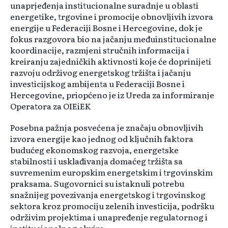
unaprjeđenja institucionalne suradnje u oblasti
energetike, trgovine i promocije obnovljivih izvora
energije u Federaciji Bosne i Hercegovine, dok je
fokus razgovora bio na jačanju međuinstitucionalne
koordinacije, razmjeni stručnih informacija i
kreiranju zajedničkih aktivnosti koje će doprinijeti
razvoju održivog energetskog tržišta i jačanju
investicijskog ambijenta u Federaciji Bosne i
Hercegovine, priopćeno je iz Ureda za informiranje
Operatora za OIEiEK
Posebna pažnja posvećena je značaju obnovljivih
izvora energije kao jednog od ključnih faktora
budućeg ekonomskog razvoja, energetske
stabilnosti i usklađivanja domaćeg tržišta sa
suvremenim europskim energetskim i trgovinskim
praksama. Sugovornici su istaknuli potrebu
snažnijeg povezivanja energetskog i trgovinskog
sektora kroz promociju zelenih investicija, podršku
održivim projektima i unapređenje regulatornog i