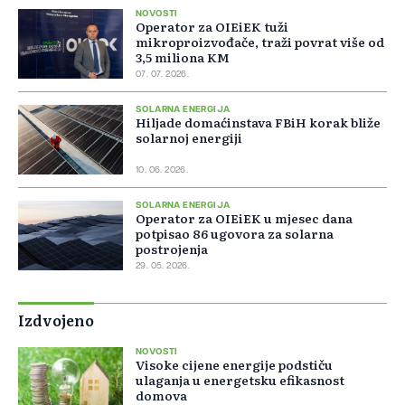
NOVOSTI
Operator za OIEiEK tuži
mikroproizvođače, traži povrat više od
3,5 miliona KM
07. 07. 2026.
SOLARNA ENERGIJA
Hiljade domaćinstava FBiH korak bliže
solarnoj energiji
10. 06. 2026.
SOLARNA ENERGIJA
Operator za OIEiEK u mjesec dana
potpisao 86 ugovora za solarna
postrojenja
29. 05. 2026.
Izdvojeno
NOVOSTI
Visoke cijene energije podstiču
ulaganja u energetsku efikasnost
domova