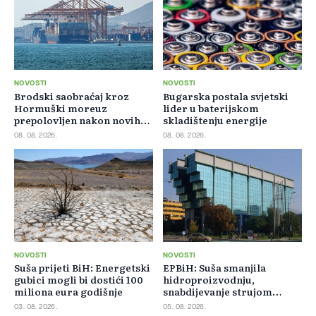
NOVOSTI
NOVOSTI
Brodski saobraćaj kroz
Bugarska postala svjetski
Hormuški moreuz
lider u baterijskom
prepolovljen nakon novih
skladištenju energije
blokada
08. 08. 2026.
08. 08. 2026.
NOVOSTI
NOVOSTI
Suša prijeti BiH: Energetski
EPBiH: Suša smanjila
gubici mogli bi dostići 100
hidroproizvodnju,
miliona eura godišnje
snabdijevanje strujom
ostaje stabilno
03. 08. 2026.
05. 08. 2026.