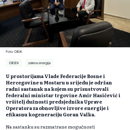
Foto: OIEiK
OIEiEK
zelena energija
U prostorijama Vlade Federacije Bosne i
Hercegovine u Mostaru u srijedu je održan
radni sastanak na kojem su prisustvovali
federalni ministar trgovine Amir Hasičević i
vršitelj dužnosti predsjednika Uprave
Operatora za obnovljive izvore energije i
efikasnu kogeneraciju Goran Valka.
Na sastanku su razmatrane mogućnosti