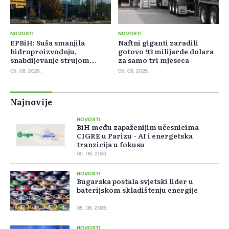
NOVOSTI
NOVOSTI
EPBiH: Suša smanjila
Naftni giganti zaradili
hidroproizvodnju,
gotovo 93 milijarde dolara
snabdijevanje strujom
za samo tri mjeseca
ostaje stabilno
05. 08. 2026.
05. 08. 2026.
Najnovije
NOVOSTI
BiH među zapaženijim učesnicima
CIGRE u Parizu - AI i energetska
tranzicija u fokusu
09. 08. 2026.
NOVOSTI
Bugarska postala svjetski lider u
baterijskom skladištenju energije
08. 08. 2026.
NOVOSTI