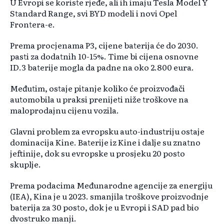
U Evropi se koriste rjeđe, ali ih imaju Tesla Model Y
Standard Range, svi BYD modeli i novi Opel
Frontera-e.
Prema procjenama P3, cijene baterija će do 2030.
pasti za dodatnih 10-15%. Time bi cijena osnovne
ID.3 baterije mogla da padne na oko 2.800 eura.
Međutim, ostaje pitanje koliko će proizvođači
automobila u praksi prenijeti niže troškove na
maloprodajnu cijenu vozila.
Glavni problem za evropsku auto-industriju ostaje
dominacija Kine. Baterije iz Kine i dalje su znatno
jeftinije, dok su evropske u prosjeku 20 posto
skuplje.
Prema podacima Međunarodne agencije za energiju
(IEA), Kina je u 2023. smanjila troškove proizvodnje
baterija za 30 posto, dok je u Evropi i SAD pad bio
dvostruko manji.