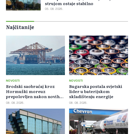
strujom ostaje stabilno
05. 08. 2026.
Najčitanije
NOVOSTI
NOVOSTI
Brodski saobraćaj kroz
Bugarska postala svjetski
Hormuški moreuz
lider u baterijskom
prepolovljen nakon novih
skladištenju energije
blokada
08. 08. 2026.
08. 08. 2026.