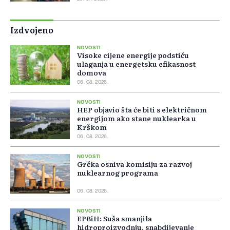
Izdvojeno
NOVOSTI
Visoke cijene energije podstiču
ulaganja u energetsku efikasnost
domova
06. 08. 2026.
NOVOSTI
HEP objavio šta će biti s električnom
energijom ako stane nuklearka u
Krškom
06. 08. 2026.
NOVOSTI
Grčka osniva komisiju za razvoj
nuklearnog programa
06. 08. 2026.
NOVOSTI
EPBiH: Suša smanjila
hidroproizvodnju, snabdijevanje