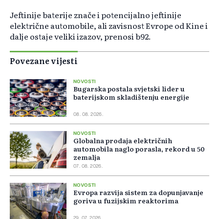
Jeftinije baterije znače i potencijalno jeftinije
električne automobile, ali zavisnost Evrope od Kine i
dalje ostaje veliki izazov, prenosi b92.
Povezane vijesti
NOVOSTI
Bugarska postala svjetski lider u
baterijskom skladištenju energije
08. 08. 2026.
NOVOSTI
Globalna prodaja električnih
automobila naglo porasla, rekord u 50
zemalja
07. 08. 2026.
NOVOSTI
Evropa razvija sistem za dopunjavanje
goriva u fuzijskim reaktorima
29. 07. 2026.