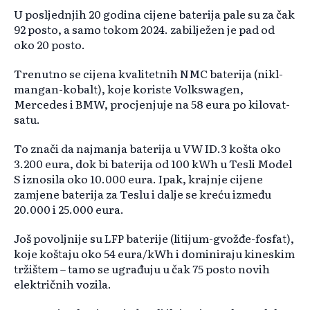
U posljednjih 20 godina cijene baterija pale su za čak
92 posto, a samo tokom 2024. zabilježen je pad od
oko 20 posto.
Trenutno se cijena kvalitetnih NMC baterija (nikl-
mangan-kobalt), koje koriste Volkswagen,
Mercedes i BMW, procjenjuje na 58 eura po kilovat-
satu.
To znači da najmanja baterija u VW ID.3 košta oko
3.200 eura, dok bi baterija od 100 kWh u Tesli Model
S iznosila oko 10.000 eura. Ipak, krajnje cijene
zamjene baterija za Teslu i dalje se kreću između
20.000 i 25.000 eura.
Još povoljnije su LFP baterije (litijum-gvožđe-fosfat),
koje koštaju oko 54 eura/kWh i dominiraju kineskim
tržištem – tamo se ugrađuju u čak 75 posto novih
električnih vozila.