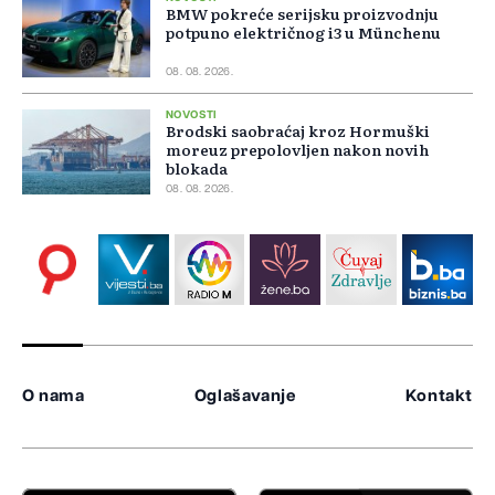
BMW pokreće serijsku proizvodnju
potpuno električnog i3 u Münchenu
08. 08. 2026.
NOVOSTI
Brodski saobraćaj kroz Hormuški
moreuz prepolovljen nakon novih
blokada
08. 08. 2026.
O nama
Oglašavanje
Kontakt