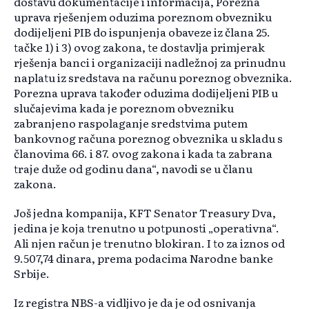
dostavu dokumentacije i informacija, Porezna
uprava rješenjem oduzima poreznom obvezniku
dodijeljeni PIB do ispunjenja obaveze iz člana 25.
tačke 1) i 3) ovog zakona, te dostavlja primjerak
rješenja banci i organizaciji nadležnoj za prinudnu
naplatu iz sredstava na računu poreznog obveznika.
Porezna uprava također oduzima dodijeljeni PIB u
slučajevima kada je poreznom obvezniku
zabranjeno raspolaganje sredstvima putem
bankovnog računa poreznog obveznika u skladu s
članovima 66. i 87. ovog zakona i kada ta zabrana
traje duže od godinu dana“, navodi se u članu
zakona.
Još jedna kompanija, KFT Senator Treasury Dva,
jedina je koja trenutno u potpunosti „operativna“.
Ali njen račun je trenutno blokiran. I to za iznos od
9.507,74 dinara, prema podacima Narodne banke
Srbije.
Iz registra NBS-a vidljivo je da je od osnivanja