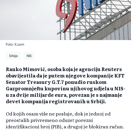
Foto: X.com
Srbija
NIS
Ranko Mimović, osoba koja je agenciju Reuters
obavijestila da je putem njegove kompanije KFT
Senator Treasury G.T.7 ponudio ruskom
Gazpromnjeftu kupovinu njihovog udjela u NIS-
u za dvije milijarde eura, povezan je s najmanje
devet kompanija registrovanih u Srbiji.
Od kojih osam više ne posluje, dok je jednoj od
preostalih privremeno oduzet porezni
identifikacioni broj (PIB), a drugoj je blokiran račun.