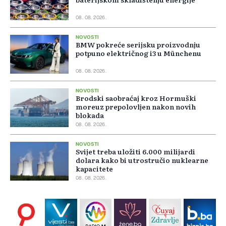
08. 08. 2026.
NOVOSTI
BMW pokreće serijsku proizvodnju
potpuno električnog i3 u Münchenu
08. 08. 2026.
NOVOSTI
Brodski saobraćaj kroz Hormuški
moreuz prepolovljen nakon novih
blokada
08. 08. 2026.
NOVOSTI
Svijet treba uložiti 6.000 milijardi
dolara kako bi utrostručio nuklearne
kapacitete
08. 08. 2026.