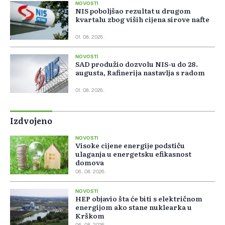
NOVOSTI
NIS poboljšao rezultat u drugom
kvartalu zbog viših cijena sirove nafte
01. 08. 2026.
NOVOSTI
SAD produžio dozvolu NIS-u do 28.
augusta, Rafinerija nastavlja s radom
01. 08. 2026.
Izdvojeno
NOVOSTI
Visoke cijene energije podstiču
ulaganja u energetsku efikasnost
domova
06. 08. 2026.
NOVOSTI
HEP objavio šta će biti s električnom
energijom ako stane nuklearka u
Krškom