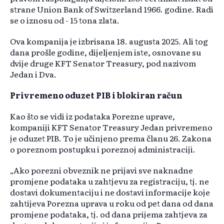
strane Union Bank of Switzerland 1966. godine. Radi
se o iznosu od - 15 tona zlata.
Ova kompanija je izbrisana 18. augusta 2025. Ali tog
dana prošle godine, dijeljenjem iste, osnovane su
dvije druge KFT Senator Treasury, pod nazivom
Jedan i Dva.
Privremeno oduzet PIB i blokiran račun
Kao što se vidi iz podataka Porezne uprave,
kompaniji KFT Senator Treasury Jedan privremeno
je oduzet PIB. To je učinjeno prema članu 26. Zakona
o poreznom postupku i poreznoj administraciji.
„Ako porezni obveznik ne prijavi sve naknadne
promjene podataka u zahtjevu za registraciju, tj. ne
dostavi dokumentaciju i ne dostavi informacije koje
zahtijeva Porezna uprava u roku od pet dana od dana
promjene podataka, tj. od dana prijema zahtjeva za