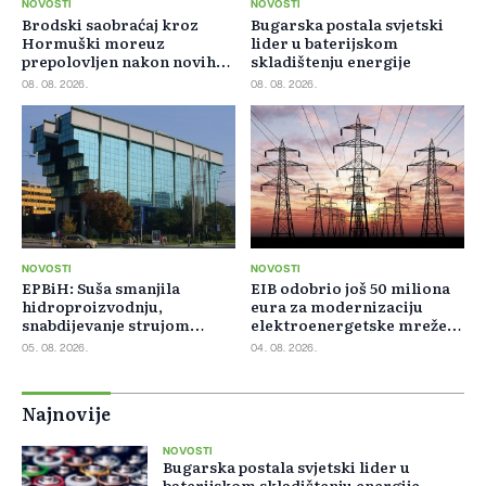
NOVOSTI
NOVOSTI
Brodski saobraćaj kroz
Bugarska postala svjetski
Hormuški moreuz
lider u baterijskom
prepolovljen nakon novih
skladištenju energije
blokada
08. 08. 2026.
08. 08. 2026.
NOVOSTI
NOVOSTI
EPBiH: Suša smanjila
EIB odobrio još 50 miliona
hidroproizvodnju,
eura za modernizaciju
snabdijevanje strujom
elektroenergetske mreže
ostaje stabilno
Slovačke
05. 08. 2026.
04. 08. 2026.
Najnovije
NOVOSTI
Bugarska postala svjetski lider u
baterijskom skladištenju energije