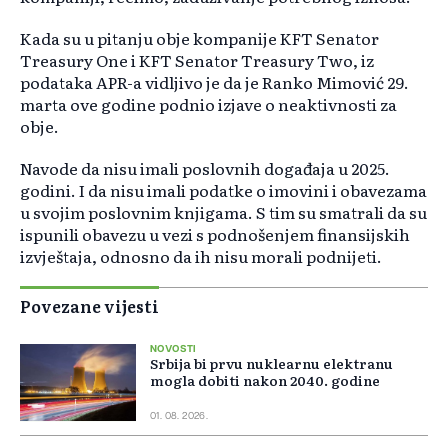
Kada su u pitanju obje kompanije KFT Senator
Treasury One i KFT Senator Treasury Two, iz
podataka APR-a vidljivo je da je Ranko Mimović 29.
marta ove godine podnio izjave o neaktivnosti za
obje.
Navode da nisu imali poslovnih događaja u 2025.
godini. I da nisu imali podatke o imovini i obavezama
u svojim poslovnim knjigama. S tim su smatrali da su
ispunili obavezu u vezi s podnošenjem finansijskih
izvještaja, odnosno da ih nisu morali podnijeti.
Povezane vijesti
NOVOSTI
Srbija bi prvu nuklearnu elektranu
mogla dobiti nakon 2040. godine
01. 08. 2026.