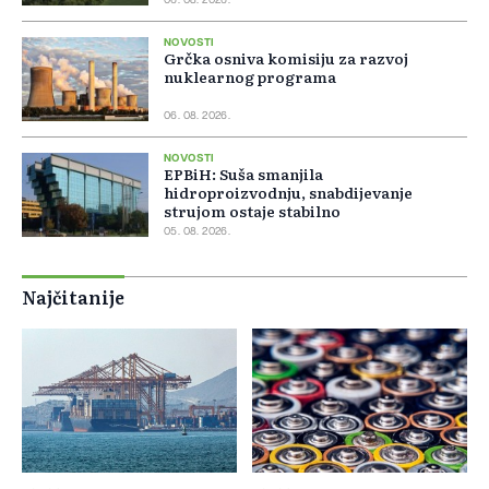
06. 08. 2026.
NOVOSTI
Grčka osniva komisiju za razvoj
nuklearnog programa
06. 08. 2026.
NOVOSTI
EPBiH: Suša smanjila
hidroproizvodnju, snabdijevanje
strujom ostaje stabilno
05. 08. 2026.
Najčitanije