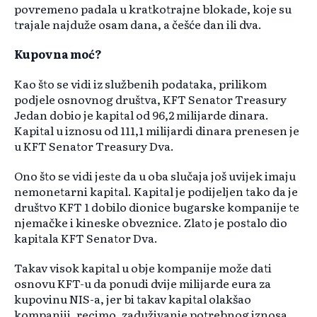
povremeno padala u kratkotrajne blokade, koje su
trajale najduže osam dana, a češće dan ili dva.
Kupovna moć?
Kao što se vidi iz službenih podataka, prilikom
podjele osnovnog društva, KFT Senator Treasury
Jedan dobio je kapital od 96,2 milijarde dinara.
Kapital u iznosu od 111,1 milijardi dinara prenesen je
u KFT Senator Treasury Dva.
Ono što se vidi jeste da u oba slučaja još uvijek imaju
nemonetarni kapital. Kapital je podijeljen tako da je
društvo KFT 1 dobilo dionice bugarske kompanije te
njemačke i kineske obveznice. Zlato je postalo dio
kapitala KFT Senator Dva.
Takav visok kapital u obje kompanije može dati
osnovu KFT-u da ponudi dvije milijarde eura za
kupovinu NIS-a, jer bi takav kapital olakšao
kompaniji, recimo, zaduživanje potrebnog iznosa.