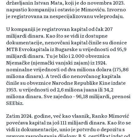
državljanin Istvan Mata, koji je do novembra 2023.
napustio kompaniju i ostavio je Mimoviću. Izvorno
je registrovana za nespecijalizovanu veleprodaju.
U kompaniji je registrovan kapital od čak 207
milijardi dinara. Kao što se vidi iz dostupne
dokumentacije, nenovčani kapital činile su dionice
MTB Evrokapitala iz Bugarske u vrijednosti od 95,9
milijardi dinara. Tu je bilo i 2.000 obveznica
Njemačke (njemački vanjski zajam) iz 1924.
nominalne vrijednosti od dva miliona dolara (175,86
miliona dinara). A treći dio nenovčanog kapitala
činile su obveznice Narodne Republike Kine izdate
1953. u vrijednosti od 2,6 miliona juana ili 34,2
miliona dinara. Sve zajedno - 96,18 milijardi, prenosi
SEEbiz.
Zatim 2024. godine, već kao vlasnik, Ranko Mimović
povećava kapital za još 111 milijardi dinara. Kao što se
vidi iz dokumentacije, unio je potvrdu o depozitu s
pravom raspolaganja dijelom: B.S. certifikat izdat od