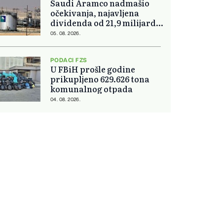
Saudi Aramco nadmašio
očekivanja, najavljena
dividenda od 21,9 milijardi
dolara
05. 08. 2026.
PODACI FZS
U FBiH prošle godine
prikupljeno 629.626 tona
komunalnog otpada
04. 08. 2026.