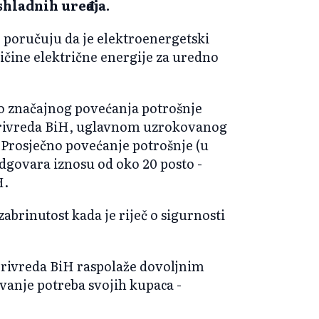
hladnih uređaja.
) poručuju da je elektroenergetski
ličine električne energije za uredno
 do značajnog povećanja potrošnje
oprivreda BiH, uglavnom uzrokovanog
Prosječno povećanje potrošnje (u
dgovara iznosu od oko 20 posto -
H.
abrinutost kada je riječ o sigurnosti
oprivreda BiH raspolaže dovoljnim
vanje potreba svojih kupaca -