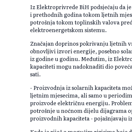
Iz Elektroprivrede BiH podsjećaju da je
i prethodnih godina tokom ljetnih mjes
potrošnja tokom toplinskih valova pred
elektroenergetskom sistemu.
Značajan doprinos pokrivanju ljetnih v
obnovljivi izvori energije, posebno sola
iz godine u godinu. Međutim, iz Elektr
kapaciteti mogu nadoknaditi dio pove
sati.
- Proizvodnja iz solarnih kapaciteta m
ljetnim mjesecima, ali samo u periodim
proizvode električnu energiju. Proble
potrošnje u noćnom dijelu dijagrama o
proizvodnih kapaciteta - pojašnjavaju i
Kada je riječ o mogućim rizicima koje