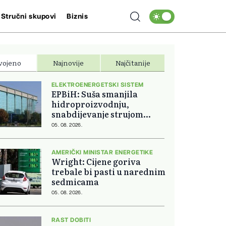
Stručni skupovi
Biznis
vojeno
Najnovije
Najčitanije
ELEKTROENERGETSKI SISTEM
EPBiH: Suša smanjila
hidroproizvodnju,
snabdijevanje strujom
ostaje stabilno
05. 08. 2026.
AMERIČKI MINISTAR ENERGETIKE
Wright: Cijene goriva
trebale bi pasti u narednim
sedmicama
05. 08. 2026.
RAST DOBITI