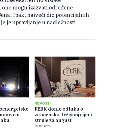
a one mogu izazvati određene
ena. Ipak, najveći dio potencijalnih
je je upravljanje u nadležnosti
NOVOSTI
roenergetske
FERK donio odluku o
ponovo u
zamjenskoj tržišnoj cijeni
raku
struje za august
23. 07. 2026.