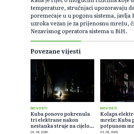
temperature, stručnjaci upozoravaju d
poremećaje u u pogonu sistema, javlja F
uzroka vezan je za prijenosnu mrežu, či
Nezavisnog operatora sistema u BiH.
Povezane vijesti
NOVOSTI
NOVOSTI
Kuba ponovo pokrenula
Kolaps elekt
tri elektrane nakon
mreže: Kuba 
nestanka struje na cijelom
potpunom m
ostrvu
04. 08. 2026.
03. 08. 2026.