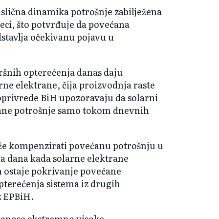
 slična dinamika potrošnje zabilježena
eci, što potvrđuje da povećana
stavlja očekivanu pojavu u
ršnih opterećenja danas daju
rne elektrane, čija proizvodnja raste
oprivrede BiH upozoravaju da solarni
ćane potrošnje samo tokom dnevnih
ože kompenzirati povećanu potrošnju u
a dana kada solarne elektrane
m ostaje pokrivanje povećane
pterećenja sistema iz drugih
z EPBiH.
 donose ekstremno visoke