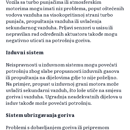
Vozila sa turbo punjačima ili atmosferskim
motorima mogu imati niz problema, poput oštećenih
vodova vazduha na visokopritisnoj strani turbo
punjača, propuštanja vazduha ili uvlačenja
sekundarnog vazduha. Prljavi senzori u usisu ili
nepravilan rad određenih aktuatora takođe mogu
negativno uticati na potrošnju goriva.
Izduvni sistem
Neispravnosti u izduvnom sistemu mogu povećati
potrošnju zbog slabe propusnosti izduvnih gasova
ili propuštanja na dijelovima gdje to nije poželjno.
Na primjer, propust u izduvnoj grani motora može
uvlačiti sekundarni vazduh, što loše utiče na smjesu
goriva i vazduha. Ugradnja neadekvatnih dijelova u
isduv takođe može povećati potrošnju.
Sistem ubrizgavanja goriva
Problemi s dobavljanjem goriva ili pripremom