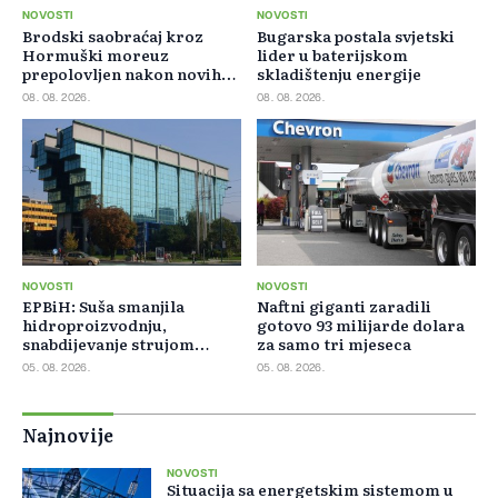
NOVOSTI
NOVOSTI
Brodski saobraćaj kroz
Bugarska postala svjetski
Hormuški moreuz
lider u baterijskom
prepolovljen nakon novih
skladištenju energije
blokada
08. 08. 2026.
08. 08. 2026.
NOVOSTI
NOVOSTI
EPBiH: Suša smanjila
Naftni giganti zaradili
hidroproizvodnju,
gotovo 93 milijarde dolara
snabdijevanje strujom
za samo tri mjeseca
ostaje stabilno
05. 08. 2026.
05. 08. 2026.
Najnovije
NOVOSTI
Situacija sa energetskim sistemom u