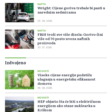
NAFTA
Wright: Cijene goriva trebale bi pasti u
narednim sedmicama
05. 08. 2026.
NAFTA
FBiH troši sve više dizela: Gorivo čini
više od 70 posto uvoza naftnih
proizvoda
30. 07. 2026.
Izdvojeno
NOVOSTI
Visoke cijene energije podstiču
ulaganja u energetsku efikasnost
domova
06. 08. 2026.
NOVOSTI
HEP objavio šta će biti s električnom
energijom ako stane nuklearka u
Krškom