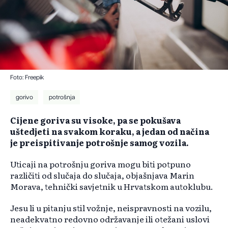
Foto: Freepik
gorivo
potrošnja
Cijene goriva su visoke, pa se pokušava
uštedjeti na svakom koraku, a jedan od načina
je preispitivanje potrošnje samog vozila.
Uticaji na potrošnju goriva mogu biti potpuno
različiti od slučaja do slučaja, objašnjava Marin
Morava, tehnički savjetnik u Hrvatskom autoklubu.
Jesu li u pitanju stil vožnje, neispravnosti na vozilu,
neadekvatno redovno održavanje ili otežani uslovi