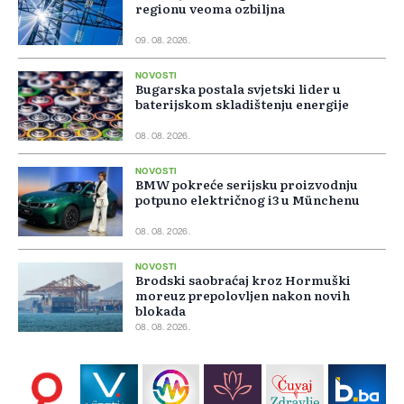
regionu veoma ozbiljna
09. 08. 2026.
NOVOSTI
Bugarska postala svjetski lider u
baterijskom skladištenju energije
08. 08. 2026.
NOVOSTI
BMW pokreće serijsku proizvodnju
potpuno električnog i3 u Münchenu
08. 08. 2026.
NOVOSTI
Brodski saobraćaj kroz Hormuški
moreuz prepolovljen nakon novih
blokada
08. 08. 2026.