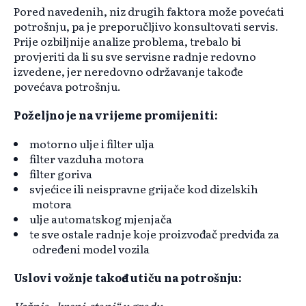
Pored navedenih, niz drugih faktora može povećati
potrošnju, pa je preporučljivo konsultovati servis.
Prije ozbiljnije analize problema, trebalo bi
provjeriti da li su sve servisne radnje redovno
izvedene, jer neredovno održavanje takođe
povećava potrošnju.
Poželjno je na vrijeme promijeniti:
motorno ulje i filter ulja
filter vazduha motora
filter goriva
svjećice ili neispravne grijače kod dizelskih
motora
ulje automatskog mjenjača
te sve ostale radnje koje proizvođač predviđa za
određeni model vozila
Uslovi vožnje takođe utiču na potrošnju: