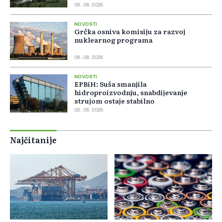
06. 08. 2026.
NOVOSTI
Grčka osniva komisiju za razvoj
nuklearnog programa
06. 08. 2026.
NOVOSTI
EPBiH: Suša smanjila
hidroproizvodnju, snabdijevanje
strujom ostaje stabilno
05. 08. 2026.
Najčitanije