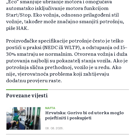
„Eco“ smanjuje ubrzanje motora i omogućava
automatsko isključivanje motora funkcijom
Start/Stop. Eko vožnja, odnosno prilagođeni stil
vožnje, također može značajno smanjiti potrošnju,
piše HAK.
Proizvođačke specifikacije potrošnje često je teško
postići u praksi (NEDC ili WLTP), a odstupanja od 15–
30% smatraju se normalnim. Otvorena vožnja i duža
putovanja najbolji su pokazatelj stanja vozila. Ako je
potrošnja slična prethodnoj, vozilo je u redu. Ako
nije, vjerovatnoća problema koji zahtijevaju
dodatnu provjeru raste.
Povezane vijesti
NAFTA
Hrvatska: Gorivo bi od utorka moglo
pojeftiniti i poskupjeti
08. 08. 2026.