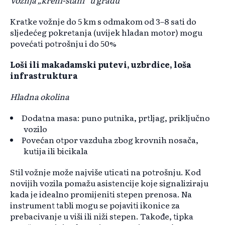
Vožnja „kreni-stani“ u gradu
Kratke vožnje do 5 km s odmakom od 3–8 sati do
sljedećeg pokretanja (uvijek hladan motor) mogu
povećati potrošnju i do 50%
Loši ili makadamski putevi, uzbrdice, loša
infrastruktura
Hladna okolina
Dodatna masa: puno putnika, prtljag, priključno
vozilo
Povećan otpor vazduha zbog krovnih nosača,
kutija ili bicikala
Stil vožnje može najviše uticati na potrošnju. Kod
novijih vozila pomažu asistencije koje signaliziraju
kada je idealno promijeniti stepen prenosa. Na
instrument tabli mogu se pojaviti ikonice za
prebacivanje u viši ili niži stepen. Takođe, tipka