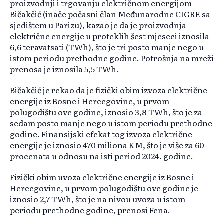
proizvodnji i trgovanju električnom energijom
Bičakčić (inače počasni član Međunarodne CIGRE sa
sjedištem u Parizu), kazao je da je proizvodnja
električne energije u proteklih šest mjeseci iznosila
6,6 teravatsati (TWh), što je tri posto manje nego u
istom periodu prethodne godine. Potrošnja na mreži
prenosa je iznosila 5,5 TWh.
Bičakčić je rekao da je fizički obim izvoza električne
energije iz Bosne i Hercegovine, u prvom
polugodištu ove godine, iznosio 3,8 TWh, što je za
sedam posto manje nego u istom periodu prethodne
godine. Finansijski efekat tog izvoza električne
energije je iznosio 470 miliona KM, što je više za 60
procenata u odnosu na isti period 2024. godine.
Fizički obim uvoza električne energije iz Bosne i
Hercegovine, u prvom polugodištu ove godine je
iznosio 2,7 TWh, što je na nivou uvoza u istom
periodu prethodne godine, prenosi Fena.