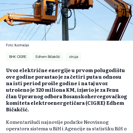
Foto: Ilustracija
BHK CIGRE
Edhem Bičakčić
struja
Uvoz električne energije u prvom polugodištu
ove godine porastao je za četiri puta u odnosu
na isti period prošle godine i na taj uvoz
utrošeno je 320 miliona KM, izjavio je za Fenu
član Upravnog odbora Bosanskohercegovačkog
komiteta elektroenergetičara (CIGRE) Edhem
Bičakčić.
Komentarišući najnovije podatke Neovisnog
operatora sistema u BiH i Agencije za statistiku BiH o