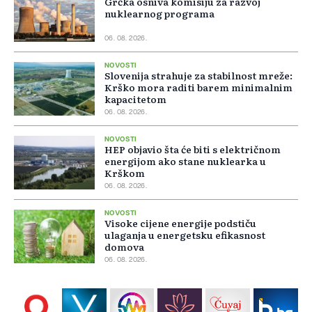
Grčka osniva komisiju za razvoj
nuklearnog programa
06. 08. 2026.
NOVOSTI
Slovenija strahuje za stabilnost mreže:
Krško mora raditi barem minimalnim
kapacitetom
06. 08. 2026.
NOVOSTI
HEP objavio šta će biti s električnom
energijom ako stane nuklearka u
Krškom
06. 08. 2026.
NOVOSTI
Visoke cijene energije podstiču
ulaganja u energetsku efikasnost
domova
06. 08. 2026.