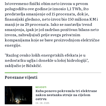
Istovremeno fizički obim neto izvoza u prvom
polugodištu ove godine je iznosio 1,1 TWh, što
predstavlja smanjenje od 15 procenata, dok je,
finansijski gledano, neto izvoz bio 150 miliona KM i
manji je za 29 procenata. Iako se nastavlja trend
smanjenja, ipak je još zadržan pozitivan bilans neto
izvoza, zahvaljujući prije svega privatnim
kompanijama koje se bave proizvodnjom električne
energije.
"Razlog ovako loših energetskih efekata je u
nedostatku uglja i donekle u lošoj hidrologiji",
zaključio je Bičakčić.
Povezane vijesti
NOVOSTI
Kuba ponovo pokrenula tri elektrane
nakon nestanka struje na cijelom
ostrvu
04. 08. 2026.