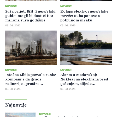
NOVOSTI
NOVOSTI
Suša prijeti BiH: Energetski
Kolaps elektroenergetske
gubici mogli bi dostići 100
mreže: Kuba ponovo u
miliona eura godišnje
potpunom mraku
03. 08. 2026.
03. 08. 2026.
NOVOSTI
NOVOSTI
Istočna Libija pozvala ruske
Alarm u Mađarskoj:
kompanije da grade
Nuklearna elektrana pred
rafinerije i prošire
gašenjem, slijede
energetsku saradnju
restrikcije struje i vode
02. 08. 2026.
02. 08. 2026.
Najnovije
NOVOSTI