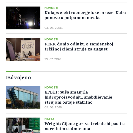
NOVOSTI
Kolaps elektroenergetske mreže: Kuba
ponovo u potpunom mraku
03. 08. 2026.
NOVOSTI
FERK donio odluku o zamjenskoj
tržišnoj cijeni struje za august
23. 07. 2026.
Izdvojeno
NOVOSTI
EPBiH: Suša smanjila
hidroproizvodnju, snabdijevanje
strujom ostaje stabilno
05. 08. 2026.
NAFTA
Wright: Cijene goriva trebale bi pasti u
narednim sedmicama