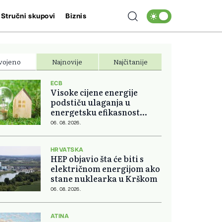
Stručni skupovi
Biznis
vojeno
Najnovije
Najčitanije
ECB
Visoke cijene energije
podstiču ulaganja u
energetsku efikasnost
domova
06. 08. 2026.
HRVATSKA
HEP objavio šta će biti s
električnom energijom ako
stane nuklearka u Krškom
06. 08. 2026.
ATINA