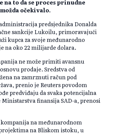
je na to da se proces prinudne
e možda očekivalo.
 administracija predsjednika Donalda
čne sankcije Lukoilu, primoravajući
raži kupca za svoje međunarodno
je na oko 22 milijarde dolara.
panija ne može primiti avansnu
o osnovu prodaje. Sredstva od
ložena na zamrznuti račun pod
ržava, prenio je Reuters povodom
ođe predviđaju da svaka potencijalna
Ministarstva finansija SAD-a, prenosi
ska kompanija na međunarodnom
 projektima na Bliskom istoku, u