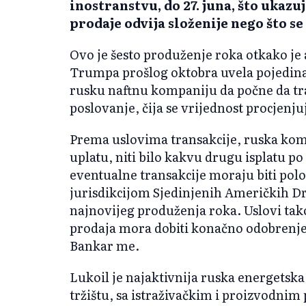
inostranstvu, do 27. juna, što ukazu
prodaje odvija složenije nego što s
Ovo je šesto produženje roka otkako je
Trumpa prošlog oktobra uvela pojedina
rusku naftnu kompaniju da počne da t
poslovanje, čija se vrijednost procjenju
Prema uslovima transakcije, ruska kom
uplatu, niti bilo kakvu drugu isplatu p
eventualne transakcije moraju biti po
jurisdikcijom Sjedinjenih Američkih D
najnovijeg produženja roka. Uslovi tak
prodaja mora dobiti konačno odobrenje 
Bankar me.
Lukoil je najaktivnija ruska energet
tržištu, sa istraživačkim i proizvodnim