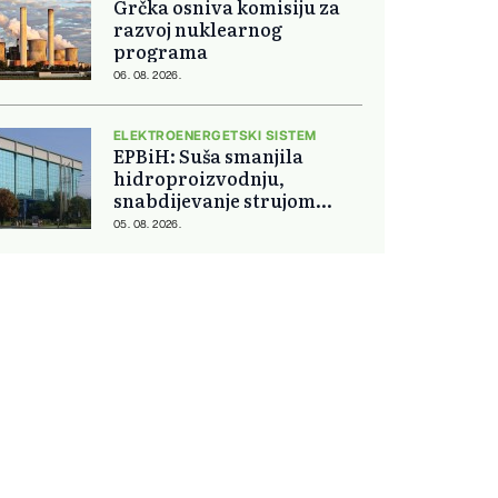
Grčka osniva komisiju za
razvoj nuklearnog
programa
06. 08. 2026.
ELEKTROENERGETSKI SISTEM
EPBiH: Suša smanjila
hidroproizvodnju,
snabdijevanje strujom
ostaje stabilno
05. 08. 2026.