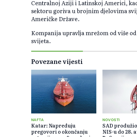
Centralnoj Aziji i Latinskoj Americi, 
sektoru goriva u brojnim djelovima svij
Američke Države.
Kompanija upravlja mrežom od više od 
svijeta.
Povezane vijesti
NAFTA
NOVOSTI
Katar: Napreduju
SAD produžio
pregovori o okončanju
NIS-u do 28. 