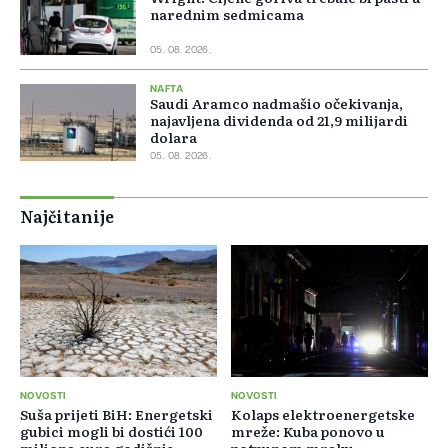
narednim sedmicama
05. 08. 2026.
NAFTA
Saudi Aramco nadmašio očekivanja,
najavljena dividenda od 21,9 milijardi
dolara
05. 08. 2026.
Najčitanije
NOVOSTI
NOVOSTI
Suša prijeti BiH: Energetski
Kolaps elektroenergetske
gubici mogli bi dostići 100
mreže: Kuba ponovo u
miliona eura godišnje
potpunom mraku