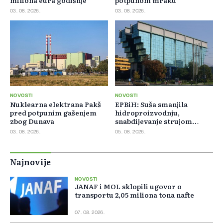
03. 08. 2026.
03. 08. 2026.
NOVOSTI
NOVOSTI
Nuklearna elektrana Pakš
EPBiH: Suša smanjila
pred potpunim gašenjem
hidroproizvodnju,
zbog Dunava
snabdijevanje strujom
ostaje stabilno
03. 08. 2026.
05. 08. 2026.
Najnovije
NOVOSTI
JANAF i MOL sklopili ugovor o
transportu 2,05 miliona tona nafte
07. 08. 2026.