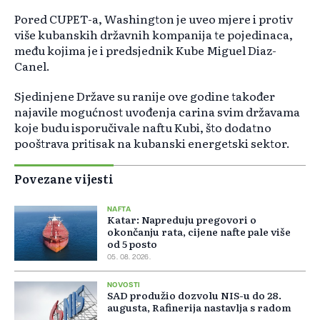
Pored CUPET-a, Washington je uveo mjere i protiv
više kubanskih državnih kompanija te pojedinaca,
među kojima je i predsjednik Kube Miguel Diaz-
Canel.
Sjedinjene Države su ranije ove godine također
najavile mogućnost uvođenja carina svim državama
koje budu isporučivale naftu Kubi, što dodatno
pooštrava pritisak na kubanski energetski sektor.
Povezane vijesti
NAFTA
Katar: Napreduju pregovori o
okončanju rata, cijene nafte pale više
od 5 posto
05. 08. 2026.
NOVOSTI
SAD produžio dozvolu NIS-u do 28.
augusta, Rafinerija nastavlja s radom