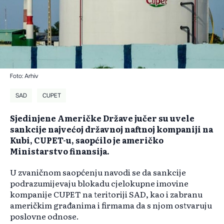
Foto: Arhiv
SAD
CUPET
Sjedinjene Američke Države jučer su uvele
sankcije najvećoj državnoj naftnoj kompaniji na
Kubi, CUPET-u, saopćilo je američko
Ministarstvo finansija.
U zvaničnom saopćenju navodi se da sankcije
podrazumijevaju blokadu cjelokupne imovine
kompanije CUPET na teritoriji SAD, kao i zabranu
američkim građanima i firmama da s njom ostvaruju
poslovne odnose.