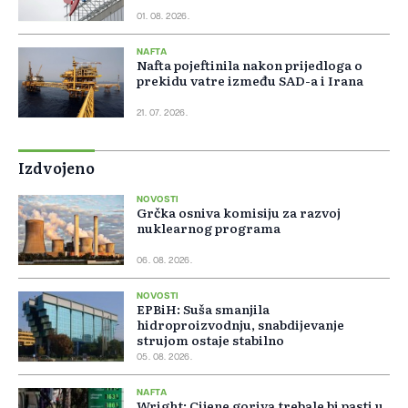
01. 08. 2026.
NAFTA
Nafta pojeftinila nakon prijedloga o
prekidu vatre između SAD-a i Irana
21. 07. 2026.
Izdvojeno
NOVOSTI
Grčka osniva komisiju za razvoj
nuklearnog programa
06. 08. 2026.
NOVOSTI
EPBiH: Suša smanjila
hidroproizvodnju, snabdijevanje
strujom ostaje stabilno
05. 08. 2026.
NAFTA
Wright: Cijene goriva trebale bi pasti u