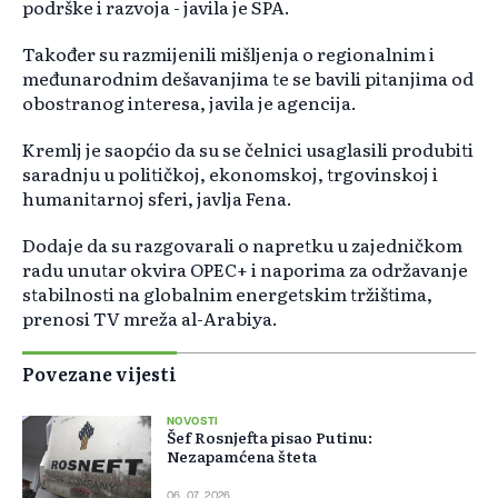
podrške i razvoja - javila je SPA.
Također su razmijenili mišljenja o regionalnim i
međunarodnim dešavanjima te se bavili pitanjima od
obostranog interesa, javila je agencija.
Kremlj je saopćio da su se čelnici usaglasili produbiti
saradnju u političkoj, ekonomskoj, trgovinskoj i
humanitarnoj sferi, javlja Fena.
Dodaje da su razgovarali o napretku u zajedničkom
radu unutar okvira OPEC+ i naporima za održavanje
stabilnosti na globalnim energetskim tržištima,
prenosi TV mreža al-Arabiya.
Povezane vijesti
NOVOSTI
Šef Rosnjefta pisao Putinu:
Nezapamćena šteta
06. 07. 2026.