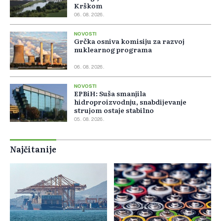
Krškom
06. 08. 2026.
NOVOSTI
Grčka osniva komisiju za razvoj
nuklearnog programa
06. 08. 2026.
NOVOSTI
EPBiH: Suša smanjila
hidroproizvodnju, snabdijevanje
strujom ostaje stabilno
05. 08. 2026.
Najčitanije