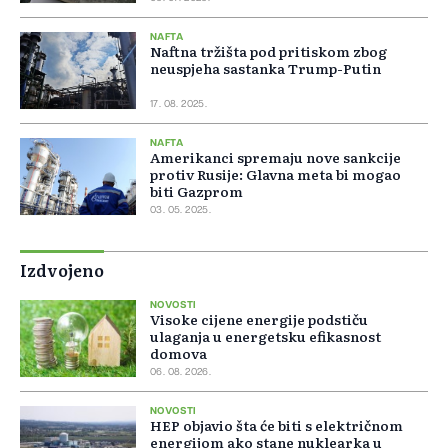
NAFTA
Naftna tržišta pod pritiskom zbog
neuspjeha sastanka Trump-Putin
17. 08. 2025.
NAFTA
Amerikanci spremaju nove sankcije
protiv Rusije: Glavna meta bi mogao
biti Gazprom
03. 05. 2025.
Izdvojeno
NOVOSTI
Visoke cijene energije podstiču
ulaganja u energetsku efikasnost
domova
06. 08. 2026.
NOVOSTI
HEP objavio šta će biti s električnom
energijom ako stane nuklearka u