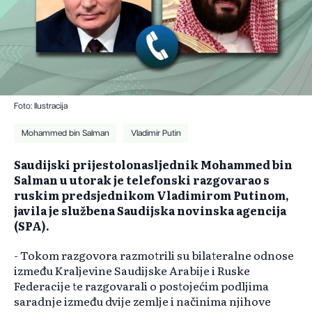
Foto: Ilustracija
Mohammed bin Salman
Vladimir Putin
Saudijski prijestolonasljednik Mohammed bin
Salman u utorak je telefonski razgovarao s
ruskim predsjednikom Vladimirom Putinom,
javila je službena Saudijska novinska agencija
(SPA).
- Tokom razgovora razmotrili su bilateralne odnose
između Kraljevine Saudijske Arabije i Ruske
Federacije te razgovarali o postojećim podljima
saradnje između dvije zemlje i načinima njihove