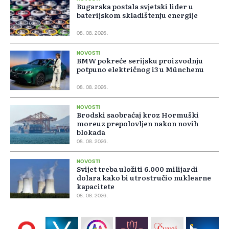
Bugarska postala svjetski lider u
baterijskom skladištenju energije
08. 08. 2026.
NOVOSTI
BMW pokreće serijsku proizvodnju
potpuno električnog i3 u Münchenu
08. 08. 2026.
NOVOSTI
Brodski saobraćaj kroz Hormuški
moreuz prepolovljen nakon novih
blokada
08. 08. 2026.
NOVOSTI
Svijet treba uložiti 6.000 milijardi
dolara kako bi utrostručio nuklearne
kapacitete
08. 08. 2026.