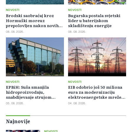
NOVOSTI
NOVOSTI
Brodski saobraćaj kroz
Bugarska postala svjetski
Hormuški moreuz
lider u baterijskom
prepolovljen nakon novih
skladištenju energije
blokada
08. 08. 2026.
08. 08. 2026.
NOVOSTI
NOVOSTI
EPBiH: Suša smanjila
EIB odobrio još 50 miliona
hidroproizvodnju,
eura za modernizaciju
snabdijevanje strujom
elektroenergetske mreže
ostaje stabilno
Slovačke
05. 08. 2026.
04. 08. 2026.
Najnovije
NOVOSTI