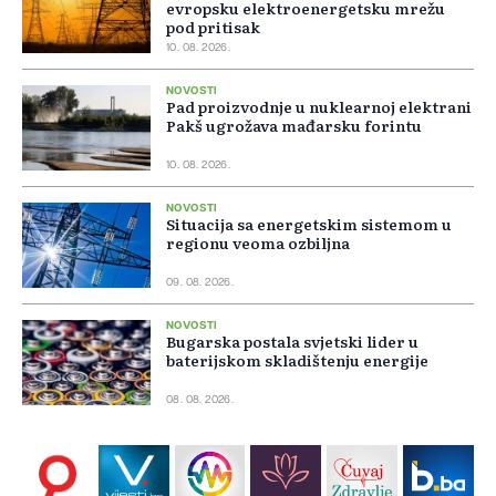
evropsku elektroenergetsku mrežu
pod pritisak
10. 08. 2026.
NOVOSTI
Pad proizvodnje u nuklearnoj elektrani
Pakš ugrožava mađarsku forintu
10. 08. 2026.
NOVOSTI
Situacija sa energetskim sistemom u
regionu veoma ozbiljna
09. 08. 2026.
NOVOSTI
Bugarska postala svjetski lider u
baterijskom skladištenju energije
08. 08. 2026.