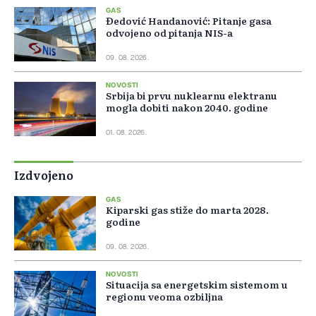
GAS
Đedović Handanović: Pitanje gasa
odvojeno od pitanja NIS-a
09. 08. 2026.
NOVOSTI
Srbija bi prvu nuklearnu elektranu
mogla dobiti nakon 2040. godine
01. 08. 2026.
Izdvojeno
GAS
Kiparski gas stiže do marta 2028.
godine
09. 08. 2026.
NOVOSTI
Situacija sa energetskim sistemom u
regionu veoma ozbiljna