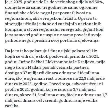
je, a 2025. godine došla do većinskog udjela od 60%,
donijela je za samo tri godine ne samo ogromne
finansijske efekte nego i prepoznatljivost na
regionalnom, ali i evropskom tržištu. Upravo ta
sinergija učinila je da se od značajnih nacionalnih
kompanija stvori regionalni energetski gigant koji
je za samo tri godine uspio ne samo povećati svoje
prihode nego i proširiti svoj portfolio djelovanja.
Da je to tako pokazuju i finansijski pokazatelji iz
kojih se vidi da je skok poslovnih prihoda u 2024.
godini Južne Bačke i Elektromontaže Kraljevo, prije
nego što su Mađari postali većinski partner,
dostigao 37 milijardi dinara odnosno 316 miliona
eura, što je ogroman rast u odnosu na 22,3 milijarde
dinara iz 2023. godine. Pored toga, udvostručen je i
profit u 2024. godini, koji je iznosio 3,7 milijardi
dinara, skoro 31,5 miliona eura, što je u odnosu na 1,7
milijardi dinara ostvarenih godinu ranije velika
razlika.