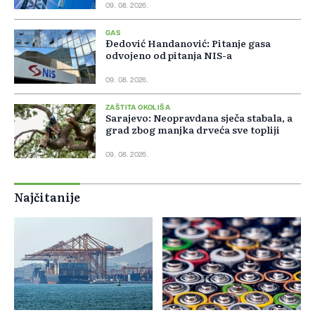
09. 08. 2026.
GAS
Đedović Handanović: Pitanje gasa
odvojeno od pitanja NIS-a
09. 08. 2026.
ZAŠTITA OKOLIŠA
Sarajevo: Neopravdana sječa stabala, a
grad zbog manjka drveća sve topliji
09. 08. 2026.
Najčitanije