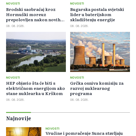
NOVOSTI
NOVOSTI
Brodski saobraćaj kroz
Bugarska postala svjetski
Hormuški moreuz
lider u baterijskom
prepolovljen nakon novih
skladištenju energije
blokada
08. 08. 2026.
08. 08. 2026.
NOVOSTI
NOVOSTI
HEP objavio šta će biti s
Grčka osniva komisiju za
električnom energijom ako
razvoj nuklearnog
stane nuklearka u Krškom
programa
06. 08. 2026.
06. 08. 2026.
Najnovije
NOVOSTI
Vrućine i pomračenje Sunca stavljaju