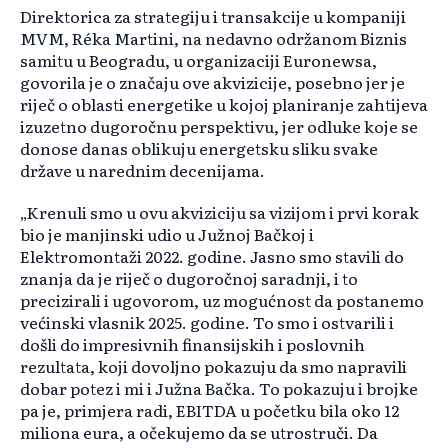
Direktorica za strategiju i transakcije u kompaniji
MVM, Réka Martini, na nedavno održanom Biznis
samitu u Beogradu, u organizaciji Euronewsa,
govorila je o značaju ove akvizicije, posebno jer je
riječ o oblasti energetike u kojoj planiranje zahtijeva
izuzetno dugoročnu perspektivu, jer odluke koje se
donose danas oblikuju energetsku sliku svake
države u narednim decenijama.
„Krenuli smo u ovu akviziciju sa vizijom i prvi korak
bio je manjinski udio u Južnoj Bačkoj i
Elektromontaži 2022. godine. Jasno smo stavili do
znanja da je riječ o dugoročnoj saradnji, i to
precizirali i ugovorom, uz mogućnost da postanemo
većinski vlasnik 2025. godine. To smo i ostvarili i
došli do impresivnih finansijskih i poslovnih
rezultata, koji dovoljno pokazuju da smo napravili
dobar potez i mi i Južna Bačka. To pokazuju i brojke
pa je, primjera radi, EBITDA u početku bila oko 12
miliona eura, a očekujemo da se utrostruči. Da