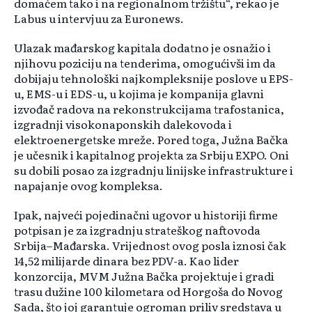
domaćem tako i na regionalnom tržištu“, rekao je
Labus u intervjuu za Euronews.
Ulazak mađarskog kapitala dodatno je osnažio i
njihovu poziciju na tenderima, omogućivši im da
dobijaju tehnološki najkompleksnije poslove u EPS-
u, EMS-u i EDS-u, u kojima je kompanija glavni
izvođač radova na rekonstrukcijama trafostanica,
izgradnji visokonaponskih dalekovoda i
elektroenergetske mreže. Pored toga, Južna Bačka
je učesnik i kapitalnog projekta za Srbiju EXPO. Oni
su dobili posao za izgradnju linijske infrastrukture i
napajanje ovog kompleksa.
Ipak, najveći pojedinačni ugovor u historiji firme
potpisan je za izgradnju strateškog naftovoda
Srbija–Mađarska. Vrijednost ovog posla iznosi čak
14,52 milijarde dinara bez PDV-a. Kao lider
konzorcija, MVM Južna Bačka projektuje i gradi
trasu dužine 100 kilometara od Horgoša do Novog
Sada, što joj garantuje ogroman priliv sredstava u