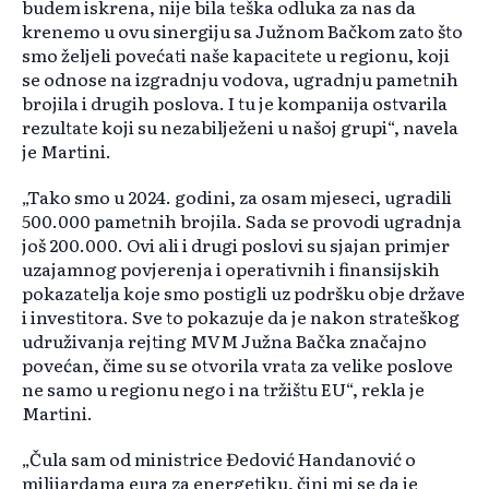
budem iskrena, nije bila teška odluka za nas da
krenemo u ovu sinergiju sa Južnom Bačkom zato što
smo željeli povećati naše kapacitete u regionu, koji
se odnose na izgradnju vodova, ugradnju pametnih
brojila i drugih poslova. I tu je kompanija ostvarila
rezultate koji su nezabilježeni u našoj grupi“, navela
je Martini.
„Tako smo u 2024. godini, za osam mjeseci, ugradili
500.000 pametnih brojila. Sada se provodi ugradnja
još 200.000. Ovi ali i drugi poslovi su sjajan primjer
uzajamnog povjerenja i operativnih i finansijskih
pokazatelja koje smo postigli uz podršku obje države
i investitora. Sve to pokazuje da je nakon strateškog
udruživanja rejting MVM Južna Bačka značajno
povećan, čime su se otvorila vrata za velike poslove
ne samo u regionu nego i na tržištu EU“, rekla je
Martini.
„Čula sam od ministrice Đedović Handanović o
milijardama eura za energetiku, čini mi se da je