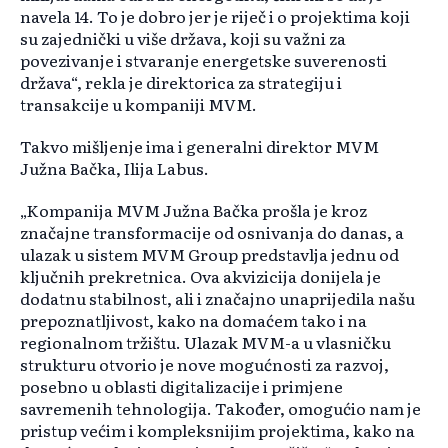
navela 14. To je dobro jer je riječ i o projektima koji
su zajednički u više država, koji su važni za
povezivanje i stvaranje energetske suverenosti
država“, rekla je direktorica za strategiju i
transakcije u kompaniji MVM.
Takvo mišljenje ima i generalni direktor MVM
Južna Bačka, Ilija Labus.
„Kompanija MVM Južna Bačka prošla je kroz
značajne transformacije od osnivanja do danas, a
ulazak u sistem MVM Group predstavlja jednu od
ključnih prekretnica. Ova akvizicija donijela je
dodatnu stabilnost, ali i značajno unaprijedila našu
prepoznatljivost, kako na domaćem tako i na
regionalnom tržištu. Ulazak MVM-a u vlasničku
strukturu otvorio je nove mogućnosti za razvoj,
posebno u oblasti digitalizacije i primjene
savremenih tehnologija. Također, omogućio nam je
pristup većim i kompleksnijim projektima, kako na