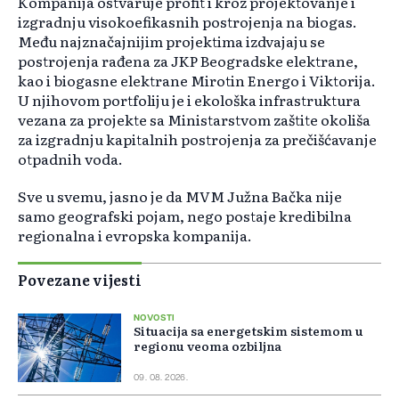
Kompanija ostvaruje profit i kroz projektovanje i
izgradnju visokoefikasnih postrojenja na biogas.
Među najznačajnijim projektima izdvajaju se
postrojenja rađena za JKP Beogradske elektrane,
kao i biogasne elektrane Mirotin Energo i Viktorija.
U njihovom portfoliju je i ekološka infrastruktura
vezana za projekte sa Ministarstvom zaštite okoliša
za izgradnju kapitalnih postrojenja za prečišćavanje
otpadnih voda.
Sve u svemu, jasno je da MVM Južna Bačka nije
samo geografski pojam, nego postaje kredibilna
regionalna i evropska kompanija.
Povezane vijesti
NOVOSTI
Situacija sa energetskim sistemom u
regionu veoma ozbiljna
09. 08. 2026.