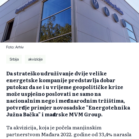
Foto: Arhiv
Srbija
akvizicije
Da strateško udruživanje dvije velike
energetske kompanije predstavlja dobar
putokaz da se i u vrijeme geopolitičke krize
može uspješno poslovati ne samo na
nacionalnim nego i međunarodnim tržištima,
potvrđuje primjer novosadske "Energotehnika
Južna Bačka" i mađarske MVM Group.
Ta akvizicija, koja je počela manjinskim
partnerstvom Mađara 2022. godine od 33,4% narasla