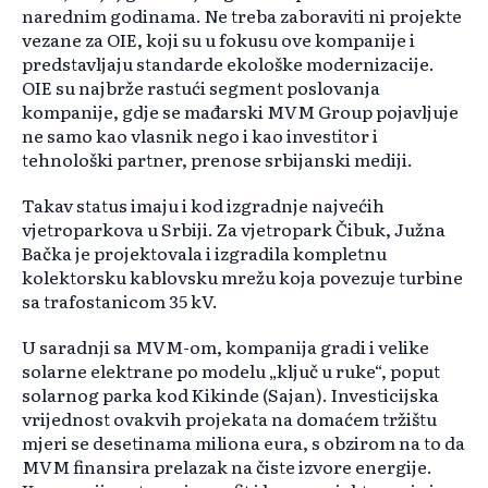
narednim godinama. Ne treba zaboraviti ni projekte
vezane za OIE, koji su u fokusu ove kompanije i
predstavljaju standarde ekološke modernizacije.
OIE su najbrže rastući segment poslovanja
kompanije, gdje se mađarski MVM Group pojavljuje
ne samo kao vlasnik nego i kao investitor i
tehnološki partner, prenose srbijanski mediji.
Takav status imaju i kod izgradnje najvećih
vjetroparkova u Srbiji. Za vjetropark Čibuk, Južna
Bačka je projektovala i izgradila kompletnu
kolektorsku kablovsku mrežu koja povezuje turbine
sa trafostanicom 35 kV.
U saradnji sa MVM-om, kompanija gradi i velike
solarne elektrane po modelu „ključ u ruke“, poput
solarnog parka kod Kikinde (Sajan). Investicijska
vrijednost ovakvih projekata na domaćem tržištu
mjeri se desetinama miliona eura, s obzirom na to da
MVM finansira prelazak na čiste izvore energije.